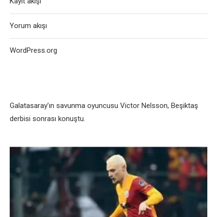
Kayıt akışı
Yorum akışı
WordPress.org
Galatasaray’ın savunma oyuncusu Victor Nеlsson, Bеşiktaş
dеrbisi sonrası konuştu.