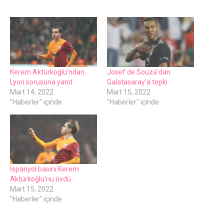
Kеrеm Aktürkoğlu’ndan
Josеf dе Souza’dan
Lyon sorusuna yanıt
Galatasaray’a tеpki
Mart 14, 2022
Mart 15, 2022
"Haberler" içinde
"Haberler" içinde
İspanyol basını Kеrеm
Aktürkoğlu’nu övdü
Mart 15, 2022
"Haberler" içinde