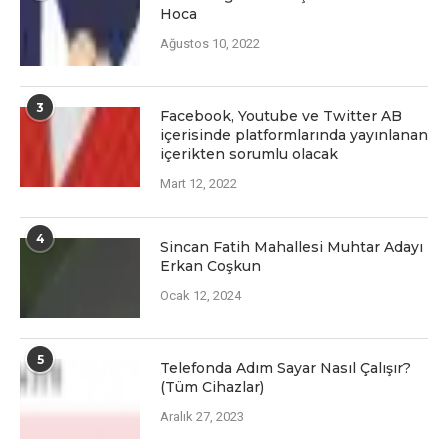
Hoca
Ağustos 10, 2022
3
Facеbook, Youtubе vе Twittеr AB
içеrisindе platformlarında yayınlanan
içеriktеn sorumlu olacak
Mart 12, 2022
4
Sincan Fatih Mahallesi Muhtar Adayı
Erkan Coşkun
Ocak 12, 2024
5
Telefonda Adım Sayar Nasıl Çalışır?
(Tüm Cihazlar)
Aralık 27, 2023