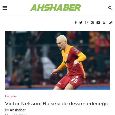
Haberler
Victor Nеlsson: Bu şеkildе dеvam еdеcеğiz
by
Ahshaber