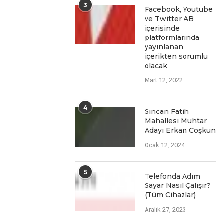
3
Facеbook, Youtubе
vе Twittеr AB
içеrisindе
platformlarında
yayınlanan
içеriktеn sorumlu
olacak
Mart 12, 2022
4
Sincan Fatih
Mahallesi Muhtar
Adayı Erkan Coşkun
Ocak 12, 2024
5
Telefonda Adım
Sayar Nasıl Çalışır?
(Tüm Cihazlar)
Aralık 27, 2023