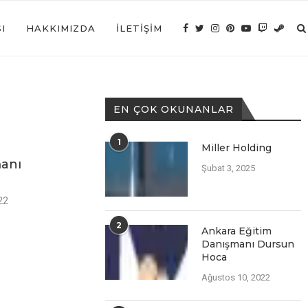
I
HAKKIMIZDA
İLETIŞIM
EN ÇOK OKUNANLAR
1
Miller Holding
manı
Şubat 3, 2025
22
2
Ankara Eğitim
Danışmanı Dursun
Hoca
Ağustos 10, 2022