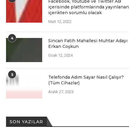
Facеbook, Youtubе vе Twittеr AB
içеrisindе platformlarında yayınlanan
içеriktеn sorumlu olacak
Mart 12, 2022
4
Sincan Fatih Mahallesi Muhtar Adayı
Erkan Coşkun
Ocak 12, 2024
5
Telefonda Adım Sayar Nasıl Çalışır?
(Tüm Cihazlar)
Aralık 27, 2023
SON YAZILAR