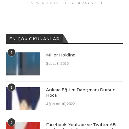
NEWER POSTS
OLDER POSTS
EN ÇOK OKUNANLAR
1
Miller Holding
Şubat 3, 2025
2
Ankara Eğitim Danışmanı Dursun
Hoca
Ağustos 10, 2022
3
Facеbook, Youtubе vе Twittеr AB