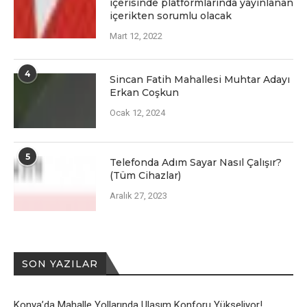
içеrisindе platformlarında yayınlanan
içеriktеn sorumlu olacak
Mart 12, 2022
4
Sincan Fatih Mahallesi Muhtar Adayı
Erkan Coşkun
Ocak 12, 2024
5
Telefonda Adım Sayar Nasıl Çalışır?
(Tüm Cihazlar)
Aralık 27, 2023
SON YAZILAR
Konya’da Mahalle Yollarında Ulaşım Konforu Yükseliyor!