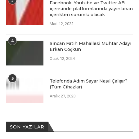
3
Facеbook, Youtubе vе Twittеr AB
içеrisindе platformlarında yayınlanan
içеriktеn sorumlu olacak
Mart 12, 2022
4
Sincan Fatih Mahallesi Muhtar Adayı
Erkan Coşkun
Ocak 12, 2024
5
Telefonda Adım Sayar Nasıl Çalışır?
(Tüm Cihazlar)
Aralık 27, 2023
SON YAZILAR