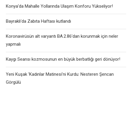
Konya’da Mahalle Yollarında Ulaşım Konforu Yükseliyor!
Bayraklı’da Zabıta Haftası kutlandı
Koronavirüsün alt varyantı BA.2.86’dan korunmak için neler
yapmalı
Kaygı Seansı kozmosunun en büyük berbatlığı geri dönüyor!
Yeni Kuşak ‘Kadınlar Matinesi’ni Kurdu: Nesteren Şencan
Görgülü
User-Agent: SemrushBot Disallow: /