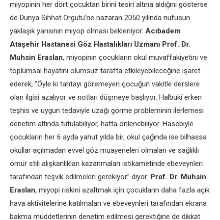
miyopinin her dört çocuktan birini tesiri altına aldığını gösterse
de Dünya Sıhhat Örgütü’ne nazaran 2050 yılında nüfusun
yaklaşık yarısının miyop olması bekleniyor.
Acıbadem
Ataşehir Hastanesi Göz Hastalıkları Uzmanı Prof. Dr.
Muhsin Eraslan
, miyopinin çocukların okul muvaffakiyetini ve
toplumsal hayatını olumsuz tarafta etkileyebileceğine işaret
ederek, “Öyle ki tahtayı göremeyen çocuğun vakitle derslere
olan ilgisi azalıyor ve notları düşmeye başlıyor. Halbuki erken
teşhis ve uygun tedaviyle uzağı görme probleminin ilerlemesi
denetim altında tutulabiliyor, hatta önlenebiliyor. Hasebiyle
çocukların her 6 ayda yahut yılda bir, okul çağında ise bilhassa
okullar açılmadan evvel göz muayeneleri olmaları ve sağlıklı
ömür stili alışkanlıkları kazanmaları istikametinde ebeveynleri
tarafından teşvik edilmeleri gerekiyor” diyor.
Prof. Dr. Muhsin
Eraslan
, miyopi riskini azaltmak için çocukların daha fazla açık
hava aktivitelerine katılmaları ve ebeveynleri tarafından ekrana
bakma müddetlerinin denetim edilmesi gerektiğine de dikkat