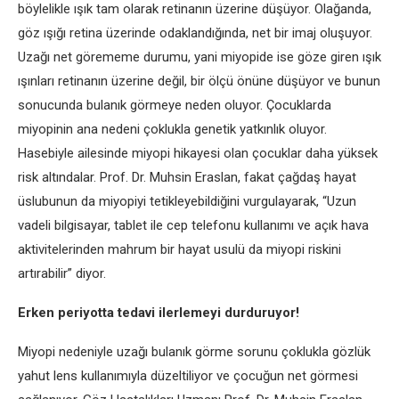
böylelikle ışık tam olarak retinanın üzerine düşüyor. Olağanda,
göz ışığı retina üzerinde odaklandığında, net bir imaj oluşuyor.
Uzağı net görememe durumu, yani miyopide ise göze giren ışık
ışınları retinanın üzerine değil, bir ölçü önüne düşüyor ve bunun
sonucunda bulanık görmeye neden oluyor. Çocuklarda
miyopinin ana nedeni çoklukla genetik yatkınlık oluyor.
Hasebiyle ailesinde miyopi hikayesi olan çocuklar daha yüksek
risk altındalar. Prof. Dr. Muhsin Eraslan, fakat çağdaş hayat
üslubunun da miyopiyi tetikleyebildiğini vurgulayarak, “Uzun
vadeli bilgisayar, tablet ile cep telefonu kullanımı ve açık hava
aktivitelerinden mahrum bir hayat usulü da miyopi riskini
artırabilir” diyor.
Erken periyotta tedavi ilerlemeyi durduruyor!
Miyopi nedeniyle uzağı bulanık görme sorunu çoklukla gözlük
yahut lens kullanımıyla düzeltiliyor ve çocuğun net görmesi