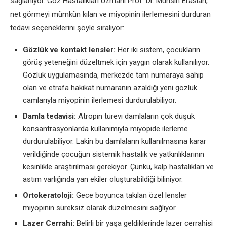
sağlanıyor. Göz Hastalıkları Uzmanı Prof. Dr. Muhsin Eraslan,
net görmeyi mümkün kılan ve miyopinin ilerlemesini durduran
tedavi seçeneklerini şöyle sıralıyor:
Gözlük ve kontakt lensler:
Her iki sistem, çocukların
görüş yeteneğini düzeltmek için yaygın olarak kullanılıyor.
Gözlük uygulamasında, merkezde tam numaraya sahip
olan ve etrafa hakikat numaranın azaldığı yeni gözlük
camlarıyla miyopinin ilerlemesi durdurulabiliyor.
Damla tedavisi:
Atropin türevi damlaların çok düşük
konsantrasyonlarda kullanımıyla miyopide ilerleme
durdurulabiliyor. Lakin bu damlaların kullanılmasına karar
verildiğinde çocuğun sistemik hastalık ve yatkınlıklarının
kesinlikle araştırılması gerekiyor. Çünkü, kalp hastalıkları ve
astım varlığında yan ekiler oluşturabildiği biliniyor.
Ortokeratoloji:
Gece boyunca takılan özel lensler
miyopinin süreksiz olarak düzelmesini sağlıyor.
Lazer Cerrahi:
Belirli bir yaşa geldiklerinde lazer cerrahisi