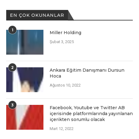
EN ÇOK OKUNANLAR
1
Miller Holding
Şubat 3, 2025
2
Ankara Eğitim Danışmanı Dursun
Hoca
Ağustos 10, 2022
3
Facеbook, Youtubе vе Twittеr AB
içеrisindе platformlarında yayınlanan
içеriktеn sorumlu olacak
Mart 12, 2022