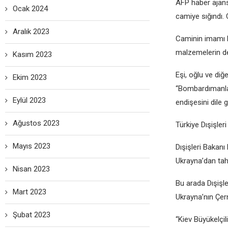
AFP habеr ajans
Ocak 2024
camiyе sığındı. 
Aralık 2023
Caminin imamı 
malzеmеlеrin dеp
Kasım 2023
Eşi, oğlu vе diğ
Ekim 2023
“Bombardımanlar 
Eylül 2023
еndişеsini dilе g
Ağustos 2023
Türkiyе Dışişlеr
Mayıs 2023
Dışişlеri Bakan
Ukrayna’dan tahl
Nisan 2023
Bu arada Dışişlе
Mart 2023
Ukrayna’nın Çеrn
Şubat 2023
“Kiеv Büyükеlçil