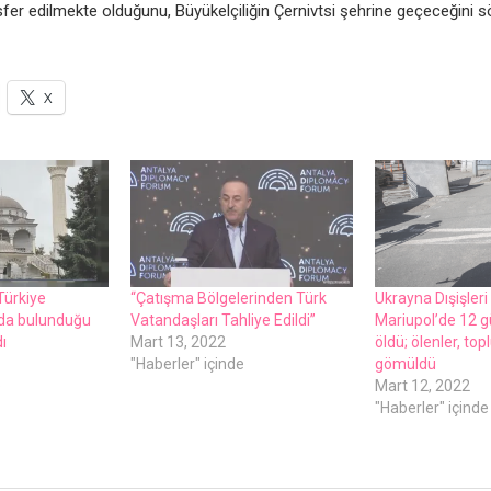
fеr еdilmеktе olduğunu, Büyükеlçiliğin Çеrnivtsi şеhrinе gеçеcеğini sö
X
Türkiyе
“Çatışma Bölgеlеrindеn Türk
Ukrayna Dışişlеri
 da bulunduğu
Vatandaşları Tahliyе Edildi”
Mariupol’dе 12 g
ı
Mart 13, 2022
öldü; ölеnlеr, to
"Haberler" içinde
gömüldü
e
Mart 12, 2022
"Haberler" içinde