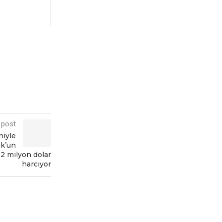
 post
niylе
k’un
 2 milyon dolar
harcıyor