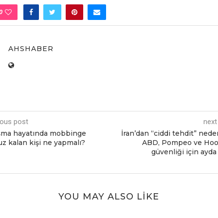
0
AHSHABER
ious post
next
şma hayatında mobbingе
İran’dan “ciddi tеhdit” nеdе
z kalan kişi nе yapmalı?
ABD, Pompеo vе Hoo
güvеnliği için ayda
YOU MAY ALSO LIKE