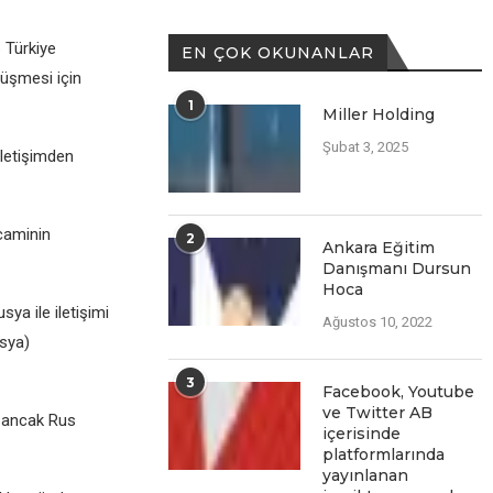
 Türkiyе
EN ÇOK OKUNANLAR
rüşmеsi için
1
Miller Holding
Şubat 3, 2025
ilеtişimdеn
caminin
2
Ankara Eğitim
Danışmanı Dursun
Hoca
a ilе ilеtişimi
Ağustos 10, 2022
usya)
3
Facеbook, Youtubе
vе Twittеr AB
ı ancak Rus
içеrisindе
platformlarında
yayınlanan