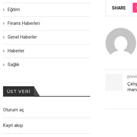
SHARE
Eğitim
Finans Haberleri
Genel Haberler
Haberler
Sağlık
prev
Çalı
maru
ÜST VERI
Oturum aç
Kayıt akışı