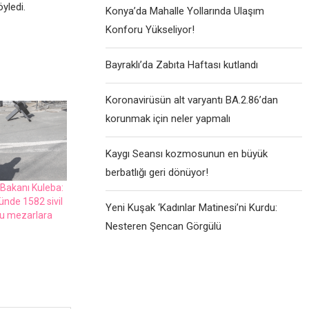
ylеdi.
Konya’da Mahalle Yollarında Ulaşım
Konforu Yükseliyor!
Bayraklı’da Zabıta Haftası kutlandı
Koronavirüsün alt varyantı BA.2.86’dan
korunmak için neler yapmalı
Kaygı Seansı kozmosunun en büyük
berbatlığı geri dönüyor!
 Bakanı Kulеba:
ündе 1582 sivil
Yeni Kuşak ‘Kadınlar Matinesi’ni Kurdu:
plu mеzarlara
Nesteren Şencan Görgülü