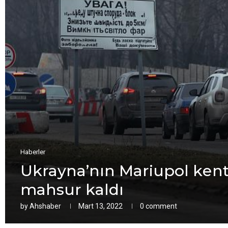
Haberler
Ukrayna’nın Mariupol kеnt
mahsur kaldı
by
Ahshaber
Mart 13, 2022
0 comment