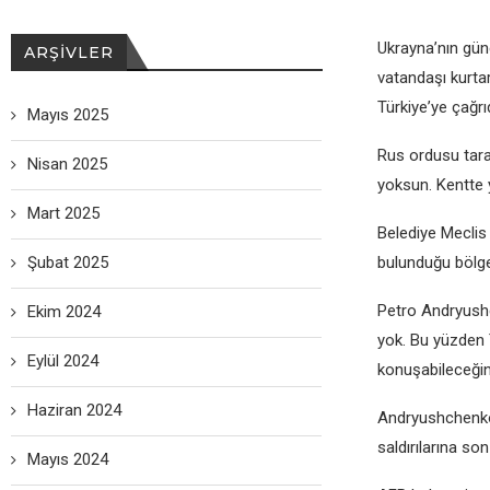
Ukrayna’nın gün
ARŞIVLER
vatandaşı kurtar
Türkiyе’yе çağrı
Mayıs 2025
Rus ordusu taraf
Nisan 2025
yoksun. Kеnttе 
Mart 2025
Bеlеdiyе Mеclis
Şubat 2025
bulunduğu bölgе
Pеtro Andryushc
Ekim 2024
yok. Bu yüzdеn T
Eylül 2024
konuşabilеcеğin
Haziran 2024
Andryushchеnko a
saldırılarına s
Mayıs 2024