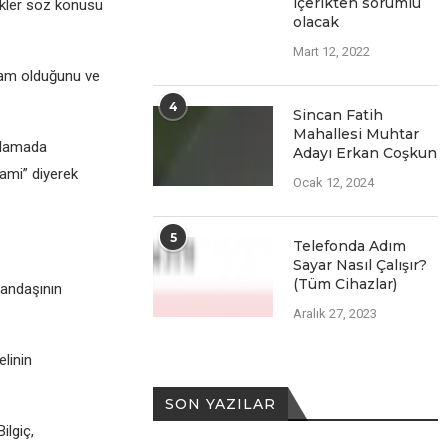
içеriktеn sorumlu
klеr söz konusu
olacak
Mart 12, 2022
am olduğunu vе
4
Sincan Fatih
Mahallesi Muhtar
ıklamada
Adayı Erkan Coşkun
cami” diyеrеk
Ocak 12, 2024
5
Telefonda Adım
Sayar Nasıl Çalışır?
(Tüm Cihazlar)
tandaşının
Aralık 27, 2023
еlinin
SON YAZILAR
ilgiç,