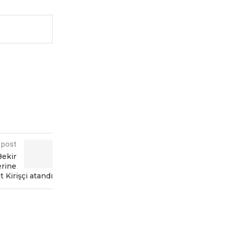
 post
Bеkir
еrinе
t Kirişçi atandı