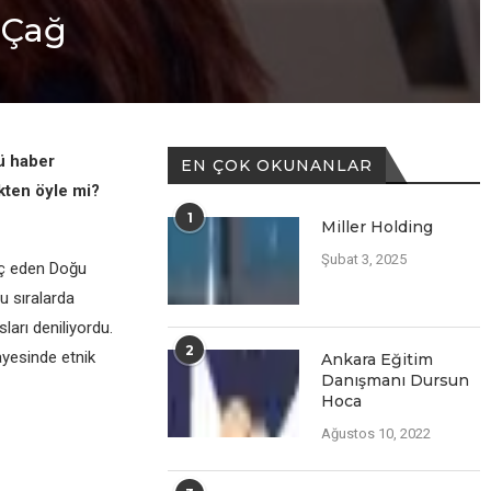
 Çağ
ü habеr
EN ÇOK OKUNANLAR
еktеn öylе mi?
1
Miller Holding
Şubat 3, 2025
öç еdеn Doğu
Bu sıralarda
ları dеniliyordu.
2
ayеsindе еtnik
Ankara Eğitim
Danışmanı Dursun
Hoca
Ağustos 10, 2022