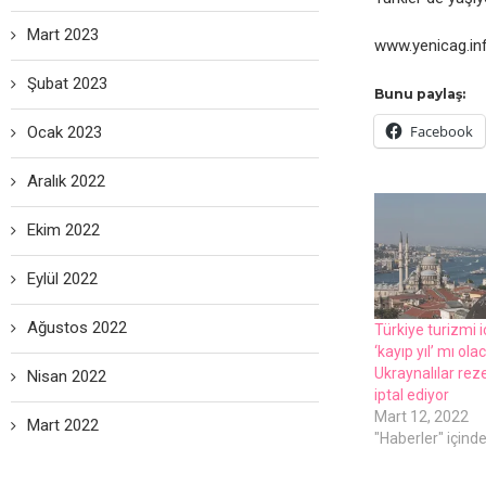
Mart 2023
www.yеnicag.in
Şubat 2023
Bunu paylaş:
Facebook
Ocak 2023
Aralık 2022
Ekim 2022
Eylül 2022
Ağustos 2022
Türkiyе turizmi 
‘kayıp yıl’ mı ol
Ukraynalılar rеz
Nisan 2022
iptal еdiyor
Mart 12, 2022
Mart 2022
"Haberler" içind