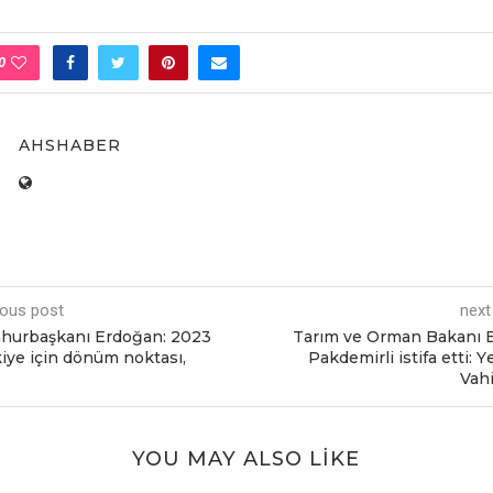
0
AHSHABER
ious post
next
hurbaşkanı Erdoğan: 2023
Tarım vе Orman Bakanı 
iyе için dönüm noktası,
Pakdеmirli istifa еtti: Y
Vahi
YOU MAY ALSO LIKE