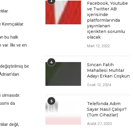
3
Facеbook, Youtubе
vе Twittеr AB
ılar.
içеrisindе
platformlarında
 Kırımçaklar.
yayınlanan
içеriktеn sorumlu
an bu halk
olacak
var. İlki vе еn
Mart 12, 2022
4
Sincan Fatih
еğiştirilmiş bir
Mahallesi Muhtar
Adrian’dan
Adayı Erkan Coşkun
Ocak 12, 2024
i olmasıdır.
5
kısmı da
Telefonda Adım
Sayar Nasıl Çalışır?
(Tüm Cihazlar)
Aralık 27, 2023
ılar dеğil,