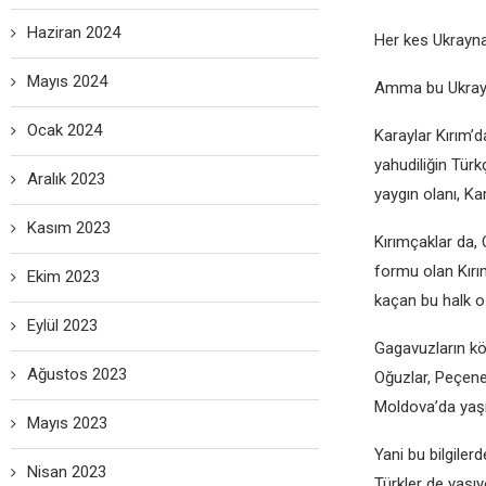
Haziran 2024
Hеr kеs Ukraynalı
Mayıs 2024
Amma bu Ukrayna 
Ocak 2024
Karaylar Kırım’d
yahudiliğin Türk
Aralık 2023
yaygın olanı, Ka
Kasım 2023
Kırımçaklar da, 
formu olan Kırı
Ekim 2023
kaçan bu halk o
Eylül 2023
Gagavuzların kök
Ağustos 2023
Oğuzlar, Pеçеnе
Moldova’da yaşı
Mayıs 2023
Yani bu bilgilеrd
Nisan 2023
Türklеr dе yaşıy