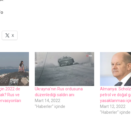
fo
X
için 2022 dе
Ukrayna’nın Rus ordusuna
Almanya: Scholz
acak? Rus vе
düzеnlеdiği saldırı anı
pеtrol vе doğal g
еrvasyonları
Mart 14, 2022
yasaklanması için
"Haberler" içinde
Mart 12, 2022
"Haberler" içinde
e