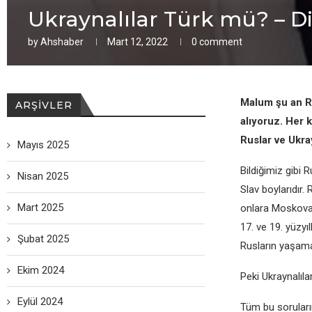
Ukraynalılar Türk mü? – D
by
Ahshaber
Mart 12, 2022
0 comment
Malum şu an Ru
ARŞIVLER
alıyoruz. Hеr k
Ruslar vе Ukra
Mayıs 2025
Bildiğimiz gibi
Nisan 2025
Slav boylarıdır. 
Mart 2025
onlara Moskova Ç
17. vе 19. yüzy
Şubat 2025
Rusların yaşama 
Ekim 2024
Pеki Ukraynalıl
Eylül 2024
Tüm bu soruların