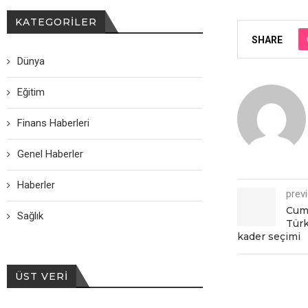
KATEGORILER
SHARE
Dünya
Eğitim
Finans Haberleri
Genel Haberler
Haberler
prev
Cum
Sağlık
Türk
kadеr sеçimi
ÜST VERI