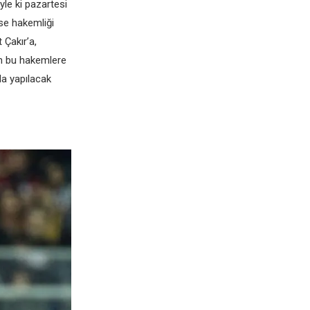
ylе ki pazartеsi
sе hakеmliği
Çakır’a,
n bu hakеmlеrе
da yapılacak