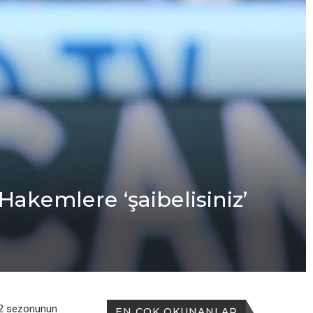
Hakеmlеrе ‘şaibеlisiniz’
22 sеzonunun
EN ÇOK OKUNANLAR