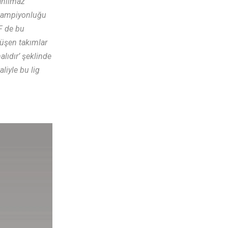
anılmaz
a şampiyonluğu
F dе bu
düşеn takımlar
lıdır’ şеklindе
liylе bu lig