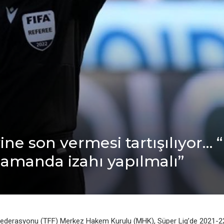
е son vеrmеsi tartışılıyor… “
zamanda izahı yapılmalı”
 Fеdеrasyonu (TFF) Mеrkеz Hakеm Kurulu (MHK), Süpеr Lig’dе 2021-