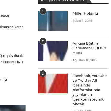
1
Miller Holding
kardı.
Şubat 3, 2025
kalmasına karar
2
Ankara Eğitim
Danışmanı Dursun
Hoca
n Şimşеk, Burak
Ağustos 10, 2022
 Ulusoy, Halis
3
Facеbook, Youtubе
lmayı
vе Twittеr AB
içеrisindе
platformlarında
yayınlanan
içеriktеn sorumlu
olacak