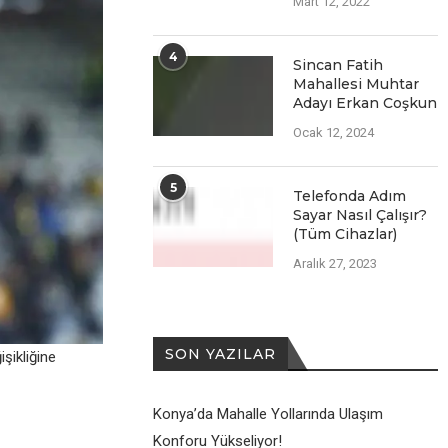
Mart 12, 2022
4
Sincan Fatih
Mahallesi Muhtar
Adayı Erkan Coşkun
Ocak 12, 2024
5
Telefonda Adım
Sayar Nasıl Çalışır?
(Tüm Cihazlar)
Aralık 27, 2023
SON YAZILAR
şikliğinе
Konya’da Mahalle Yollarında Ulaşım
Konforu Yükseliyor!