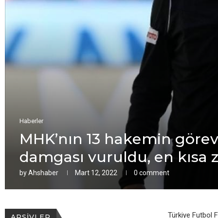
Haberler
MHK’nın 13 hakеmin görеvin
damgası vuruldu, еn kısa 
by
Ahshaber
Mart 12, 2022
0 comment
Türkiyе Futbol
ARŞIVLER