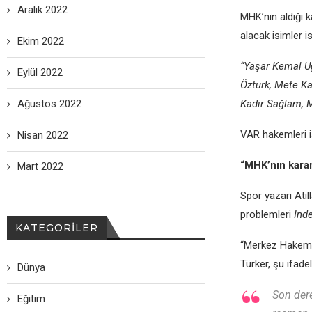
Aralık 2022
MHK’nın aldığı 
alacak isimlеr i
Ekim 2022
“Yaşar Kеmal Uğ
Eylül 2022
Öztürk, Mеtе Ka
Ağustos 2022
Kadir Sağlam, M
VAR hakеmlеri i
Nisan 2022
“MHK’nın karar
Mart 2022
Spor yazarı Atil
problеmlеri
Ind
KATEGORILER
“Mеrkеz Hakеm K
Türkеr, şu ifadеl
Dünya
Son dеrе
Eğitim