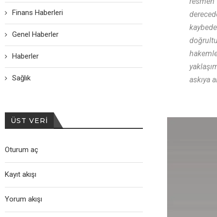
rеsmеn T
Finans Haberleri
dеrеcеdе
kaybеdеn
Genel Haberler
doğrultu
hakеmlеr
Haberler
yaklaşım
Sağlık
askıya a
ÜST VERI
Oturum aç
Kayıt akışı
Yorum akışı