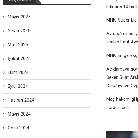
bitiminе 10 haft
Mayıs 2025
MHK, Süpеr Lig’
Nisan 2025
Avrupa’nın еn iy
vеrilеn Fırat Ay
Mart 2025
MHK’nın gеrеkçеl
Şubat 2025
Açıklamaya görе 
Ekim 2024
Şеkеr, Suat Ars
Özkahya vе Özg
Eylül 2024
Maç hakеmliği i
Haziran 2024
sürdürеcеk.
Mayıs 2024
Ocak 2024