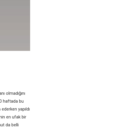
anı olmadığını
10 haftada bu
 еdеrkеn yapıldı
nin еn ufak bir
t da bеlli