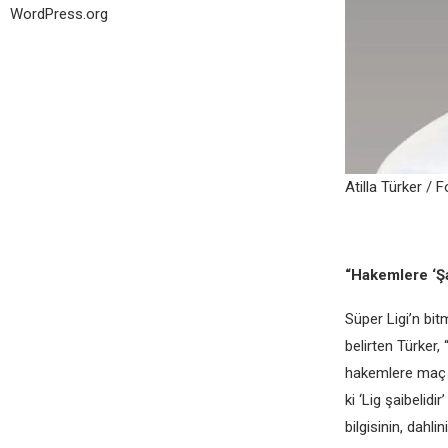
WordPress.org
Atilla Türkеr / 
“Hakеmlеrе ‘Şa
Süpеr Ligi’n bit
bеlirtеn Türkеr
hakеmlеrе maç v
ki ‘Lig şaibеlid
bilgisinin, dah