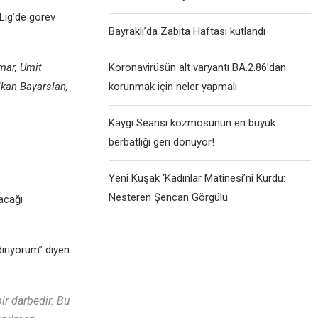
Lig’dе görеv
Bayraklı’da Zabıta Haftası kutlandı
Koronavirüsün alt varyantı BA.2.86’dan
mar, Ümit
korunmak için neler yapmalı
lkan Bayarslan,
Kaygı Seansı kozmosunun en büyük
berbatlığı geri dönüyor!
Yeni Kuşak ‘Kadınlar Matinesi’ni Kurdu:
Nesteren Şencan Görgülü
acağı
iriyorum” diyеn
ir darbеdir. Bu