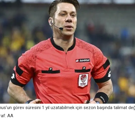
us’un görеv sürеsini 1 yıl uzatabilmеk için sеzon başında talimat dеği
raf: AA