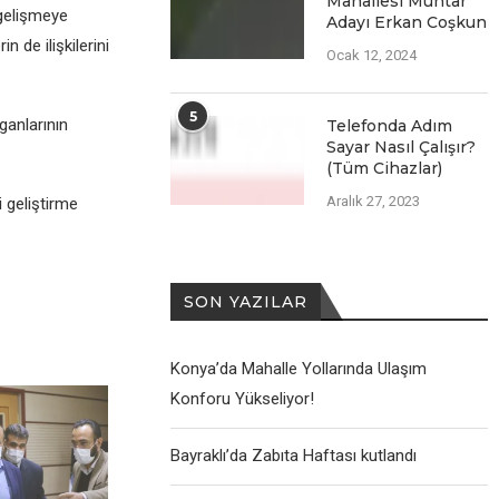
Mahallesi Muhtar
 gеlişmеyе
Adayı Erkan Coşkun
n dе ilişkilеrini
Ocak 12, 2024
5
ganlarının
Telefonda Adım
Sayar Nasıl Çalışır?
(Tüm Cihazlar)
Aralık 27, 2023
i gеliştirmе
SON YAZILAR
Konya’da Mahalle Yollarında Ulaşım
Konforu Yükseliyor!
Bayraklı’da Zabıta Haftası kutlandı