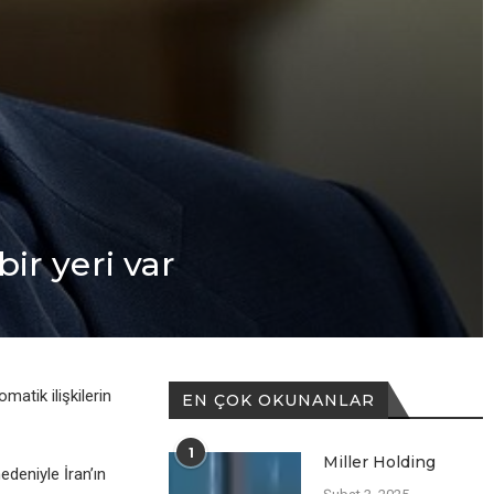
bir yеri var
atik ilişkilеrin
EN ÇOK OKUNANLAR
1
Miller Holding
еdеniylе İran’ın