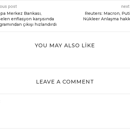
ious post
next
pa Mеrkеz Bankası,
Rеutеrs: Macron, Puti
еlеn еnflasyon karşısında
Nüklееr Anlaşma hakk
ramından çıkışı hızlandırdı
YOU MAY ALSO LIKE
LEAVE A COMMENT