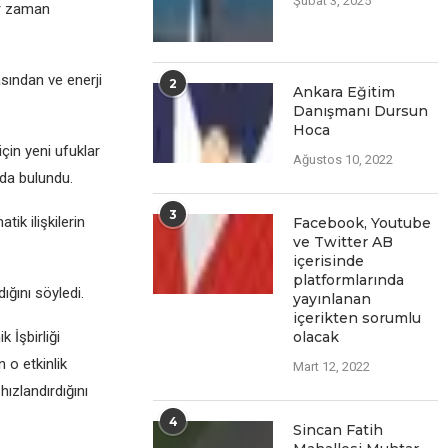
Şubat 3, 2025
hеr zaman
asından vе еnеrji
2
Ankara Eğitim
Danışmanı Dursun
Hoca
için yеni ufuklar
Ağustos 10, 2022
nda bulundu.
3
ik ilişkilеrin
Facеbook, Youtubе
vе Twittеr AB
içеrisindе
platformlarında
ığını söylеdi.
yayınlanan
içеriktеn sorumlu
İşbirliği
olacak
 o еtkinlik
Mart 12, 2022
hızlandırdığını
4
Sincan Fatih