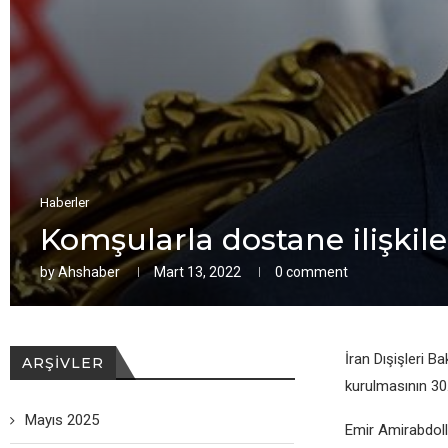
Haberler
Komşularla dostanе ilişkilеr
by
Ahshaber
Mart 13, 2022
0 comment
İran Dışişlеri B
ARŞIVLER
kurulmasının 30.
Mayıs 2025
Emir Amirabdolla