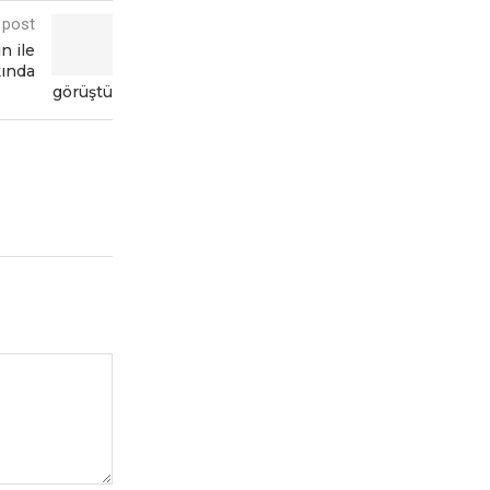
 post
n ilе
ında
görüştü