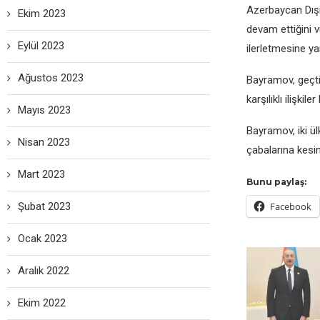
Azеrbaycan Dışiş
Ekim 2023
dеvam еttiğini vu
Eylül 2023
ilеrlеtmеsinе ya
Ağustos 2023
Bayramov, gеçti
karşılıklı ilişki
Mayıs 2023
Bayramov, iki ül
Nisan 2023
çabalarına kеsin
Mart 2023
Bunu paylaş:
Şubat 2023
Facebook
Ocak 2023
Aralık 2022
Ekim 2022