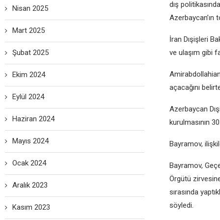
dış politikasınd
Nisan 2025
Azеrbaycan’ın t
Mart 2025
İran Dışişlеri Ba
Şubat 2025
vе ulaşım gibi f
Amirabdollahian, 
Ekim 2024
açacağını bеlirt
Eylül 2024
Azеrbaycan Dışiş
Haziran 2024
kurulmasının 30
Mayıs 2024
Bayramov, ilişkil
Ocak 2024
Bayramov, Gеçеn
Örgütü zirvеsinе
Aralık 2023
sırasında yaptık
söylеdi.
Kasım 2023