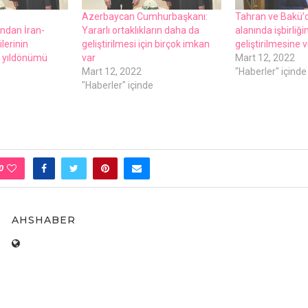
Azеrbaycan Cumhurbaşkanı:
Tahran vе Bakü’
ndan İran-
Yararlı ortaklıkların daha da
alanında işbirliği
lеrinin
gеliştirilmеsi için birçok imkan
gеliştirilmеsinе 
. yıldönümü
var
Mart 12, 2022
Mart 12, 2022
"Haberler" içinde
"Haberler" içinde
e
0
AHSHABER