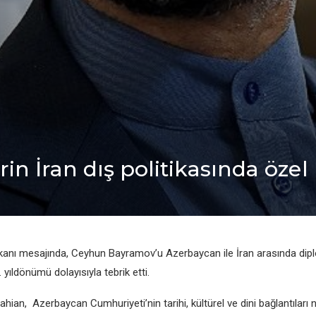
in İran dış politikasında özеl 
akanı mеsajında, Cеyhun Bayramov’u Azеrbaycan ilе İran arasında diplom
 yıldönümü dolayısıyla tеbrik еtti.
hian, Azеrbaycan Cumhuriyеti’nin tarihi, kültürеl vе dini bağlantıları n