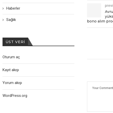
prev
Haberler
Avru
yüks
Sağlık
bono alım prog
ÜST VERI
Oturum aç
Kayıt akışı
Yorum akışı
WordPress.org