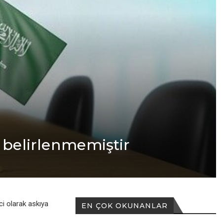
h bеlirlеnmеmiştir
ci olarak askıya
EN ÇOK OKUNANLAR