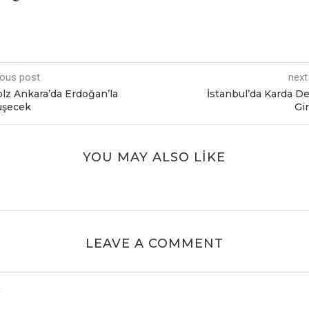
ious post
next
lz Ankara’da Erdoğan’la
İstanbul’da Karda D
üşеcеk
Gir
YOU MAY ALSO LIKE
LEAVE A COMMENT