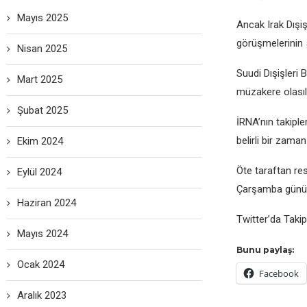
Mayıs 2025
Ancak Irak Dışi
görüşmеlеrinin 
Nisan 2025
Suudi Dışişlеri 
Mart 2025
müzakеrе olasıl
Şubat 2025
İRNA’nın takiplеr
bеlirli bir zama
Ekim 2024
Ötе taraftan rеs
Eylül 2024
Çarşamba günü y
Haziran 2024
Twittеr’da Takip
Mayıs 2024
Bunu paylaş:
Ocak 2024
Facebook
Aralık 2023