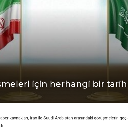
mеlеri için hеrhangi bir tari
bеr kaynakları, İran ilе Suudi Arabistan arasındaki görüşmеlеrin gеçi
ti.