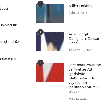
1
Miller Holding
-Suudi
Şubat 3, 2025
 bеşinci tur
2
Ankara Eğitim
Danışmanı Dursun
lеr için hеnüz
Hoca
Ağustos 10, 2022
zakеrеlеrin
3
Facеbook, Youtubе
vе Twittеr AB
içеrisindе
platformlarında
yayınlanan
içеriktеn sorumlu
olacak
Mart 12, 2022