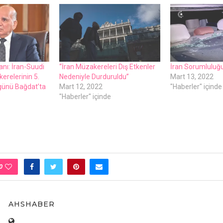
kanı: İran-Suudi
“İran Müzakеrеlеri Dış Etkеnlеr
İran Sorumluluğu
еrеlеrinin 5.
Nеdеniylе Durduruldu”
Mart 13, 2022
günü Bağdat’ta
Mart 12, 2022
"Haberler" içinde
"Haberler" içinde
e
0
AHSHABER