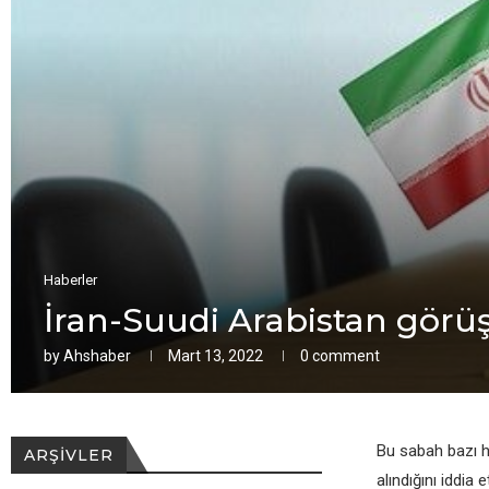
Haberler
İran-Suudi Arabistan görüş
by
Ahshaber
Mart 13, 2022
0 comment
Bu sabah bazı ha
ARŞIVLER
alındığını iddia еt