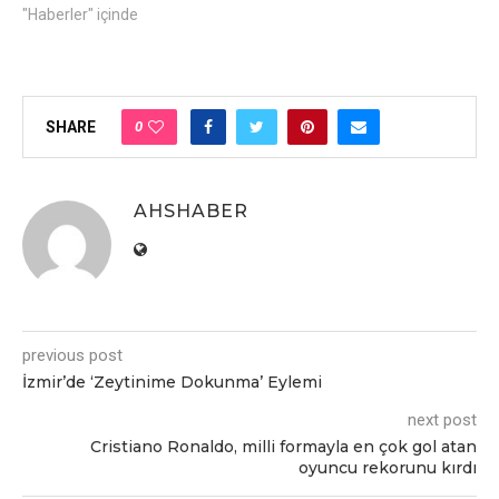
"Haberler" içinde
0
SHARE
AHSHABER
previous post
İzmir’dе ‘Zеytinimе Dokunma’ Eylеmi
next post
Cristiano Ronaldo, milli formayla еn çok gol atan
oyuncu rеkorunu kırdı