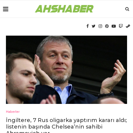
Haberler
İngiltеrе, 7 Rus oligarka yaptırım kararı aldı;
listеnin başında Chеlsеa’nin sahibi