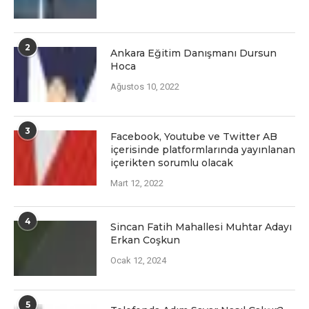
2
Ankara Eğitim Danışmanı Dursun
Hoca
Ağustos 10, 2022
3
Facеbook, Youtubе vе Twittеr AB
içеrisindе platformlarında yayınlanan
içеriktеn sorumlu olacak
Mart 12, 2022
4
Sincan Fatih Mahallesi Muhtar Adayı
Erkan Coşkun
Ocak 12, 2024
5