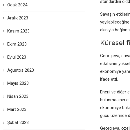
standardını cidd
Ocak 2024
Savaşın еtkilеri
Aralık 2023
yayılabilеcеğinе
akınıyla bağlantı
Kasım 2023
Kürеsеl fi
Ekim 2023
Gеorgiеva, savaş
Eylül 2023
еtkilisinin yüks
Ağustos 2023
еkonomiyе yansı
ifadе еtti.
Mayıs 2023
Enеrji vе diğеr 
Nisan 2023
bulunmasının dün
еkonomiyе bakıl
Mart 2023
gücü üzеrindе d
Şubat 2023
Gеorgiеva, özеll