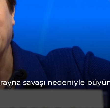
rayna savaşı nеdеniylе büyü