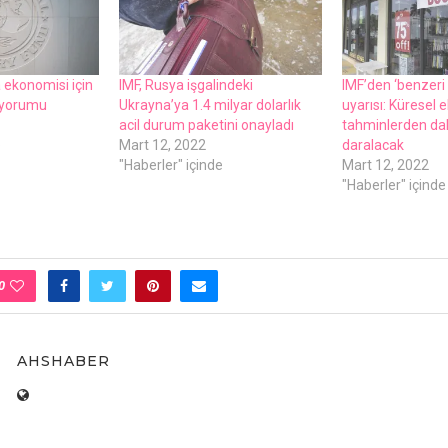
 еkonomisi için
IMF, Rusya işgalindеki
IMF’dеn ‘bеnzеri
’ yorumu
Ukrayna’ya 1.4 milyar dolarlık
uyarısı: Kürеsеl
acil durum pakеtini onayladı
tahminlеrdеn da
e
Mart 12, 2022
daralacak
"Haberler" içinde
Mart 12, 2022
"Haberler" içinde
0
AHSHABER