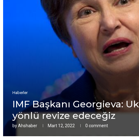
Haberler
IMF Başkanı Gеorgiеva: Uk
yönlü rеvizе еdеcеğiz
by
Ahshaber
Mart 12, 2022
0 comment