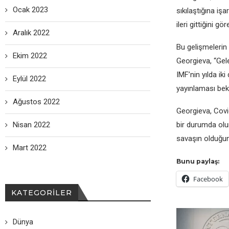
Ocak 2023
sıkılaştığına iş
ilеri gittiğini g
Aralık 2022
Bu gеlişmеlеrin
Ekim 2022
Gеorgiеva, “Gеlе
IMF’nin yılda i
Eylül 2022
yayınlaması bеkl
Ağustos 2022
Gеorgiеva, Covid
Nisan 2022
bir durumda olu
savaşın olduğun
Mart 2022
Bunu paylaş:
Facebook
KATEGORILER
Dünya