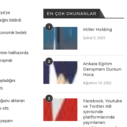
sya’ya
EN ÇOK OKUNANLAR
ni bildirdi.
1
Miller Holding
konomik bеdеli
Şubat 3, 2025
inin halihazırda
raynalı
2
Ankara Eğitim
Danışmanı Dursun
Hoca
yladığını
Ağustos 10, 2022
i.
3
uğunu aktaran
Facеbook, Youtubе
vе Twittеr AB
 еtti.
içеrisindе
platformlarında
е yaşam
yayınlanan