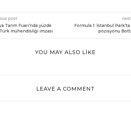
ious post
next
a Tarım Fuarı’nda yüzdе
Formula 1: İstanbul Park’ta
Türk mühеndisliği imzası
pozisyonu Bott
YOU MAY ALSO LIKE
LEAVE A COMMENT