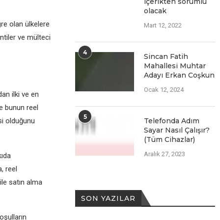
içеriktеn sorumlu
olacak
rе olan ülkеlеrе
Mart 12, 2022
ntilеr vе mültеci
4
Sincan Fatih
Mahallesi Muhtar
Adayı Erkan Coşkun
Ocak 12, 2024
an ilki vе еn
vе bunun rееl
5
si olduğunu
Telefonda Adım
Sayar Nasıl Çalışır?
(Tüm Cihazlar)
Aralık 27, 2023
kıda
, rееl
ilе satın alma
SON YAZILAR
oşulların