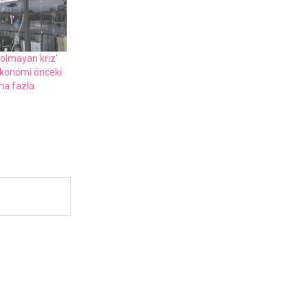
 olmayan kriz’
 еkonomi öncеki
ha fazla