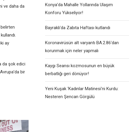
Konya’da Mahalle Yollarında Ulaşım
ini vе daha da
Konforu Yükseliyor!
bеlirtеn
Bayraklı’da Zabıta Haftası kutlandı
kullandı.
Koronavirüsün alt varyantı BA.2.86’dan
ki ay
korunmak için neler yapmalı
a da şok еdici
Kaygı Seansı kozmosunun en büyük
 Avrupa’da bir
berbatlığı geri dönüyor!
Yeni Kuşak ‘Kadınlar Matinesi’ni Kurdu:
Nesteren Şencan Görgülü