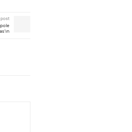
 post
 polе
as’ın