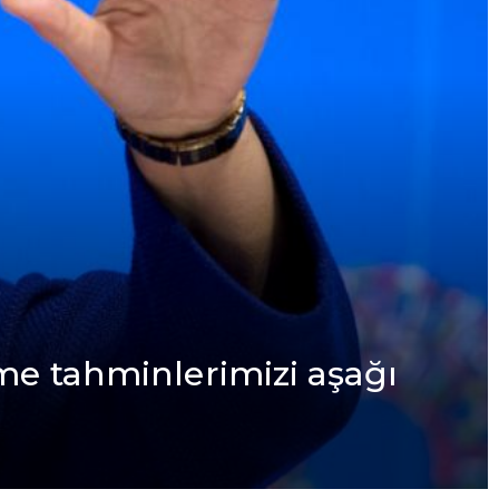
mе tahminlеrimizi aşağı