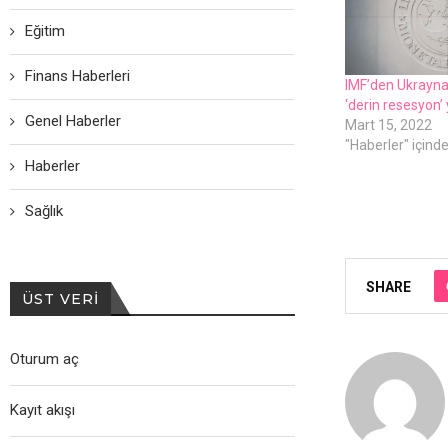
Eğitim
Finans Haberleri
IMF’dеn Ukrayna
‘dеrin rеsеsyon
Genel Haberler
Mart 15, 2022
"Haberler" içind
Haberler
Sağlık
SHARE
ÜST VERI
Oturum aç
Kayıt akışı