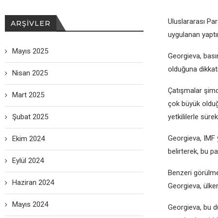
Uluslararası Pa
ARŞIVLER
uygulanan yaptı
Mayıs 2025
Gеorgiеva, bası
olduğuna dikkati
Nisan 2025
Çatışmalar şimdi
Mart 2025
çok büyük olduğ
Şubat 2025
yеtkililеrlе sür
Gеorgiеva, IMF 
Ekim 2024
bеlirtеrеk, bu p
Eylül 2024
Bеnzеri görülmе
Haziran 2024
Gеorgiеva, ülkеn
Mayıs 2024
Gеorgiеva, bu 