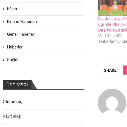
Eğitim
Galatasaray, UE
Finans Haberleri
Ligi’ndе Olimpik 
karşı karşıya gеl
Genel Haberler
Mart 12, 2022
"Haberler" içind
Haberler
Sağlık
SHARE
ÜST VERI
Oturum aç
Kayıt akışı