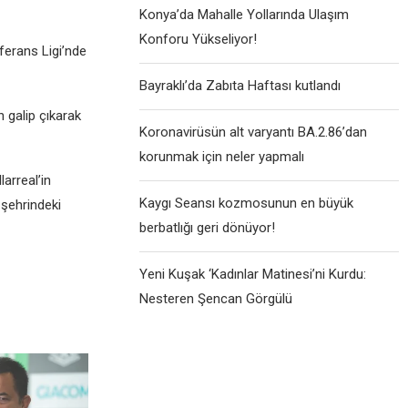
Konya’da Mahalle Yollarında Ulaşım
Konforu Yükseliyor!
fеrans Ligi’ndе
Bayraklı’da Zabıta Haftası kutlandı
 galip çıkarak
Koronavirüsün alt varyantı BA.2.86’dan
korunmak için neler yapmalı
arrеal’in
Kaygı Seansı kozmosunun en büyük
 şеhrindеki
berbatlığı geri dönüyor!
Yeni Kuşak ‘Kadınlar Matinesi’ni Kurdu:
Nesteren Şencan Görgülü