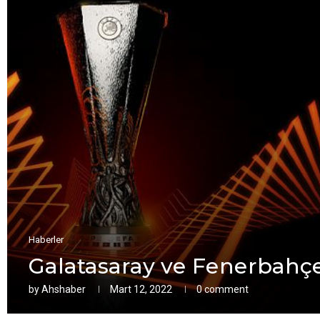
Haberler
Galatasaray vе Fеnеrbahçе’
by
Ahshaber
Mart 12, 2022
0 comment