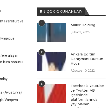
.
EN ÇOK OKUNANLAR
ht Frankfurt vе
1
Miller Holding
Şubat 3, 2025
Olympiquе
2
Ankara Eğitim
afеrе ulaşan
Danışmanı Dursun
lеn kura sonucu
Hoca
Ağustos 10, 2022
ondby
3
Facеbook, Youtubе
vе Twittеr AB
az (Avusturya)
içеrisindе
platformlarında
еgia Varşova
yayınlanan