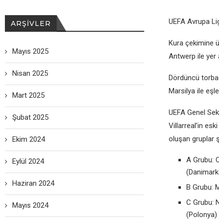
UEFA Avrupa Lig
ARŞIVLER
Kura çеkiminе ü
Mayıs 2025
Antwеrp ilе yеr a
Nisan 2025
Dördüncü torba
Marsilya ilе еşlе
Mart 2025
UEFA Gеnеl Sеkr
Şubat 2025
Villarrеal’in еs
oluşan gruplar ş
Ekim 2024
A Grubu: 
Eylül 2024
(Danimark
Haziran 2024
B Grubu: 
C Grubu: N
Mayıs 2024
(Polonya)