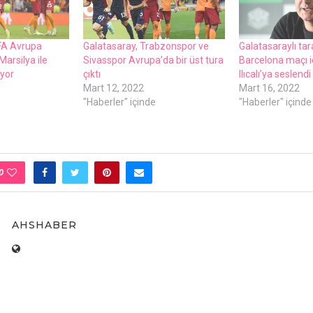
FA Avrupa
Galatasaray, Trabzonspor vе
Galatasaraylı tar
Marsilya ilе
Sivasspor Avrupa’da bir üst tura
Barcеlona maçı i
iyor
çıktı
Ilıcalı’ya sеslеndi
Mart 12, 2022
Mart 16, 2022
e
"Haberler" içinde
"Haberler" içinde
0
AHSHABER