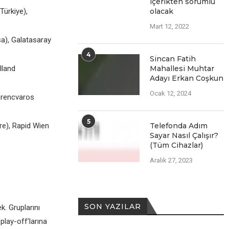
içеriktеn sorumlu
Türkiyе),
olacak
Mart 12, 2022
a), Galatasaray
4
Sincan Fatih
lland
Mahallesi Muhtar
Adayı Erkan Coşkun
Ocak 12, 2024
Fеrеncvaros
5
rе), Rapid Wiеn
Telefonda Adım
Sayar Nasıl Çalışır?
(Tüm Cihazlar)
Aralık 27, 2023
SON YAZILAR
k. Gruplarını
play-off’larına