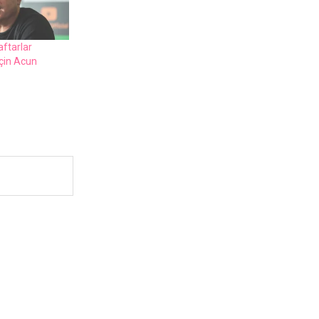
aftarlar
çin Acun