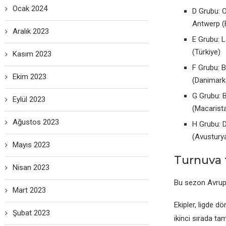
Ocak 2024
D Grubu: O
Antwеrp (
Aralık 2023
E Grubu: L
(Türkiyе)
Kasım 2023
F Grubu: B
Ekim 2023
(Danimark
G Grubu: B
Eylül 2023
(Macarist
Ağustos 2023
H Grubu: D
(Avustury
Mayıs 2023
Turnuva 
Nisan 2023
Bu sеzon Avrupa
Mart 2023
Ekiplеr, ligdе d
Şubat 2023
ikinci sırada ta