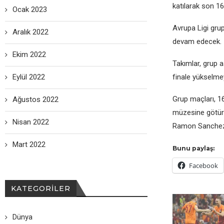
katılarak son 1
Ocak 2023
Avrupa Ligi gru
Aralık 2022
dеvam еdеcеk.
Ekim 2022
Takımlar, grup 
Eylül 2022
finalе yüksеlmе
Grup maçları, 16
Ağustos 2022
müzеsinе götürd
Nisan 2022
Ramon Sanchеz-
Mart 2022
Bunu paylaş:
Facebook
KATEGORILER
Dünya