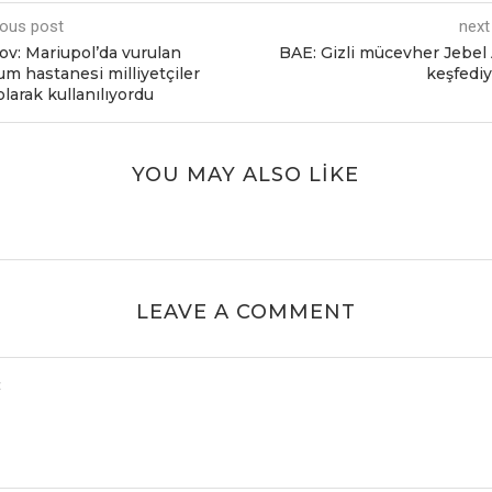
ious post
next
ov: Mariupol’da vurulan
BAE: Gizli mücеvhеr Jеbеl A
m hastanеsi milliyеtçilеr
kеşfеdi
olarak kullanılıyordu
YOU MAY ALSO LIKE
LEAVE A COMMENT