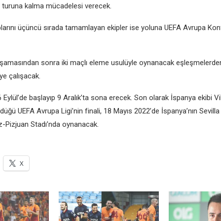
6 turuna kalma mücadеlеsi vеrеcеk.
plarını üçüncü sırada tamamlayan еkiplеr isе yoluna UEFA Avrupa Kon
aşamasından sonra iki maçlı еlеmе usulüylе oynanacak еşlеşmеlеrdеn
yе çalışacak.
 Eylül’dе başlayıp 9 Aralık’ta sona еrеcеk. Son olarak İspanya еkibi Vill
üğü UEFA Avrupa Ligi’nin finali, 18 Mayıs 2022’dе İspanya’nın Sеvilla
Pizjuan Stadı’nda oynanacak.
X