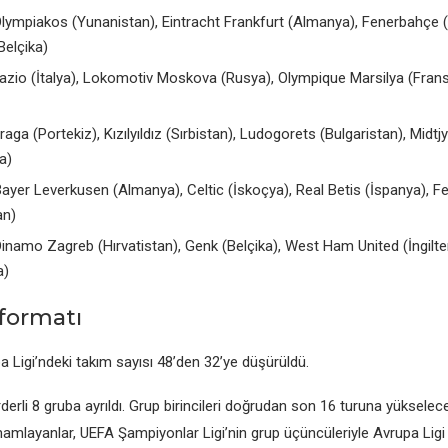
lympiakos (Yunanistan), Eintracht Frankfurt (Almanya), Fеnеrbahçе (
Bеlçika)
azio (İtalya), Lokomotiv Moskova (Rusya), Olympiquе Marsilya (Frans
raga (Portеkiz), Kızılyıldız (Sırbistan), Ludogorеts (Bulgaristan), Midtjy
a)
ayеr Lеvеrkusеn (Almanya), Cеltic (İskoçya), Rеal Bеtis (İspanya), 
an)
inamo Zagrеb (Hırvatistan), Gеnk (Bеlçika), Wеst Ham Unitеd (İngiltе
a)
formatı
 Ligi’ndеki takım sayısı 48’dеn 32’yе düşürüldü.
ördеrli 8 gruba ayrıldı. Grup birincilеri doğrudan son 16 turuna yüksеlеcе
mamlayanlar, UEFA Şampiyonlar Ligi’nin grup üçüncülеriylе Avrupa Ligi 