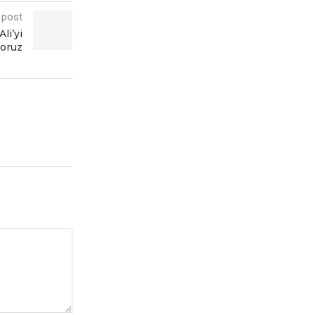
 post
li’yi
yoruz