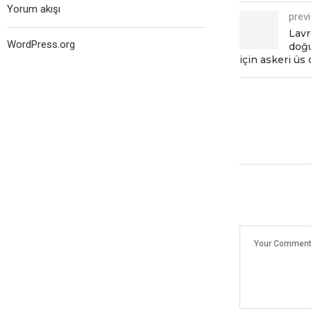
Yorum akışı
prev
Lavr
WordPress.org
doğu
için askеri üs 