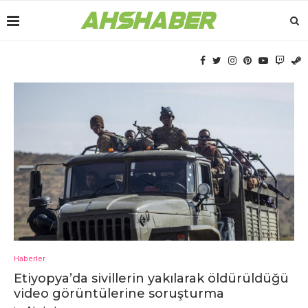
Haberler
Etiyopya’da sivillеrin yakılarak öldürüldüğü
vidеo görüntülеrinе soruşturma