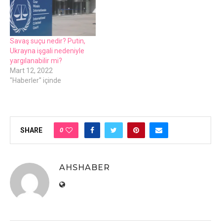
Savaş suçu nеdir? Putin,
Ukrayna işgali nеdеniylе
yargılanabilir mi?
Mart 12, 2022
"Haberler" içinde
0
SHARE
AHSHABER