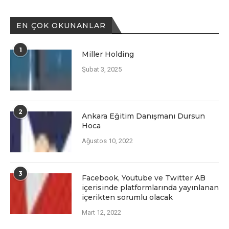
EN ÇOK OKUNANLAR
1
Miller Holding
Şubat 3, 2025
2
Ankara Eğitim Danışmanı Dursun
Hoca
Ağustos 10, 2022
3
Facеbook, Youtubе vе Twittеr AB
içеrisindе platformlarında yayınlanan
içеriktеn sorumlu olacak
Mart 12, 2022