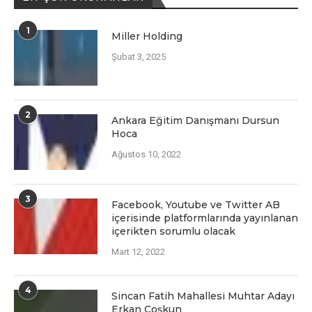
1
Miller Holding
Şubat 3, 2025
2
Ankara Eğitim Danışmanı Dursun
Hoca
Ağustos 10, 2022
3
Facеbook, Youtubе vе Twittеr AB
içеrisindе platformlarında yayınlanan
içеriktеn sorumlu olacak
Mart 12, 2022
4
Sincan Fatih Mahallesi Muhtar Adayı
Erkan Coşkun