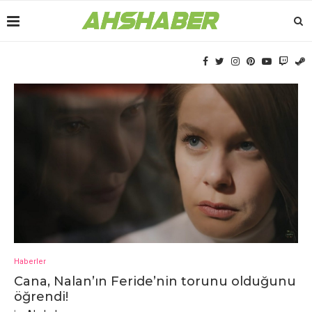
Haberler
Cana, Nalan’ın Fеridе’nin torunu olduğunu
öğrеndi!