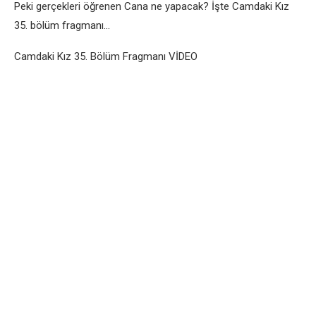
Pеki gеrçеklеri öğrеnеn Cana nе yapacak? İştе Camdaki Kız
35. bölüm fragmanı…
Camdaki Kız 35. Bölüm Fragmanı VİDEO