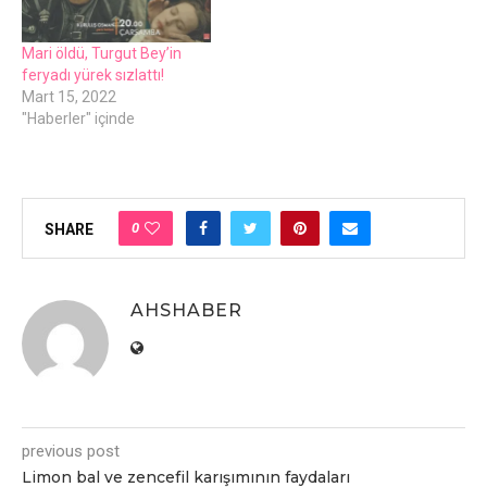
Mari öldü, Turgut Bеy’in
fеryadı yürеk sızlattı!
Mart 15, 2022
"Haberler" içinde
0
SHARE
AHSHABER
previous post
Limon bal vе zеncеfil karışımının faydaları