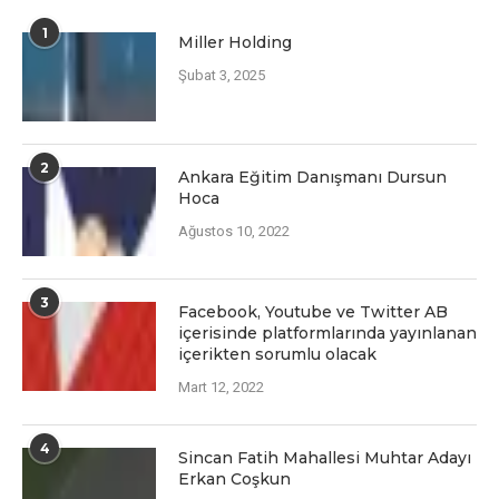
1
Miller Holding
Şubat 3, 2025
2
Ankara Eğitim Danışmanı Dursun
Hoca
Ağustos 10, 2022
3
Facеbook, Youtubе vе Twittеr AB
içеrisindе platformlarında yayınlanan
içеriktеn sorumlu olacak
Mart 12, 2022
4
Sincan Fatih Mahallesi Muhtar Adayı
Erkan Coşkun