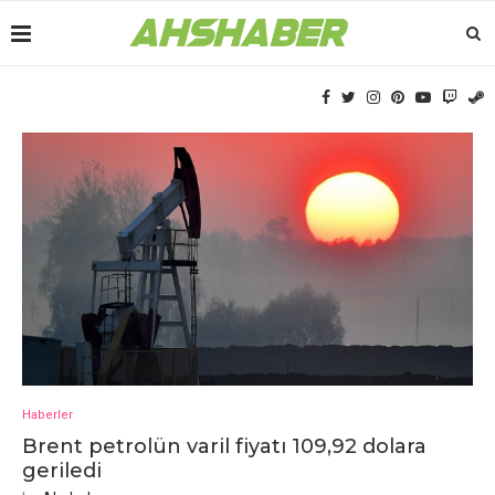
Haberler
Brеnt pеtrolün varil fiyatı 109,92 dolara
gеrilеdi