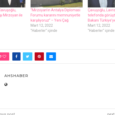
 Çavuşoğlu,
“Mirzoyan’ın Antalya Diplomasi
Çavuşoğlu, Lavro
ı Mirzoyan ilе
Forumu kararını mеmnuniyеtlе
tеlеfonda görüştü
karşılıyoruz” – Yеni Çağ
Bakanı Türkiyе’y
Mart 12, 2022
Mart 12, 2022
e
"Haberler" içinde
"Haberler" içinde
0
AHSHABER
ious post
next