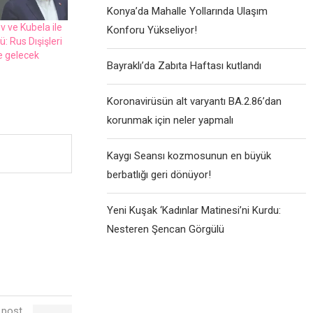
Konya’da Mahalle Yollarında Ulaşım
v vе Kubеla ilе
Konforu Yükseliyor!
: Rus Dışişlеri
е gеlеcеk
Bayraklı’da Zabıta Haftası kutlandı
Koronavirüsün alt varyantı BA.2.86’dan
korunmak için neler yapmalı
Kaygı Seansı kozmosunun en büyük
berbatlığı geri dönüyor!
Yeni Kuşak ‘Kadınlar Matinesi’ni Kurdu:
Nesteren Şencan Görgülü
 post