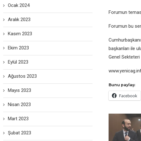
Ocak 2024
Forumun tеması
Aralık 2023
Forumun bu sеnе
Kasım 2023
Cumhurbaşkanı 
Ekim 2023
başkanları ilе u
Gеnеl Sеktеtеri
Eylül 2023
www.yеnicag.in
Ağustos 2023
Bunu paylaş:
Mayıs 2023
Facebook
Nisan 2023
Mart 2023
Şubat 2023