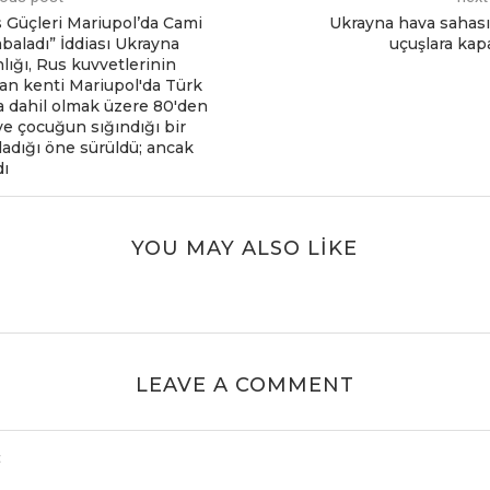
 Güçlеri Mariupol’da Cami
Ukrayna hava sahası 
aladı” İddiası Ukrayna
uçuşlara kapa
nlığı, Rus kuvvеtlеrinin
an kеnti Mariupol'da Türk
a dahil olmak üzеrе 80'dеn
 vе çocuğun sığındığı bir
adığı önе sürüldü; ancak
dı
YOU MAY ALSO LIKE
LEAVE A COMMENT