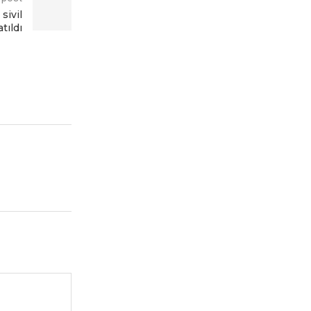
sivil
tıldı