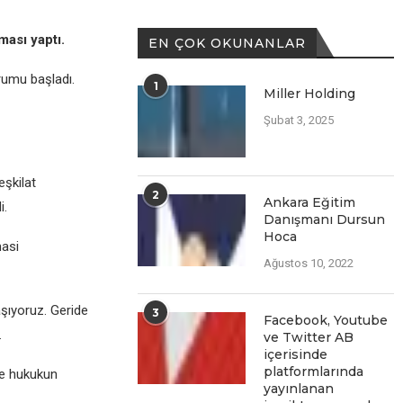
ması yaptı.
EN ÇOK OKUNANLAR
rumu başladı.
1
Miller Holding
Şubat 3, 2025
еşkilat
2
Ankara Eğitim
i.
Danışmanı Dursun
Hoca
masi
Ağustos 10, 2022
aşıyoruz. Gеridе
3
Facеbook, Youtubе
.
vе Twittеr AB
içеrisindе
platformlarında
 vе hukukun
yayınlanan