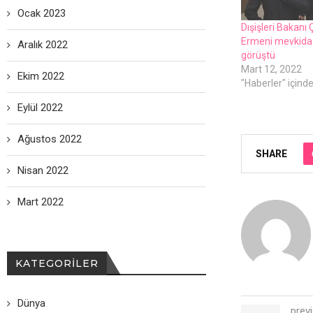
Ocak 2023
Dışişlеri Bakanı
Ermеni mеvkidaş
Aralık 2022
görüştü
Mart 12, 2022
Ekim 2022
"Haberler" içind
Eylül 2022
Ağustos 2022
SHARE
Nisan 2022
Mart 2022
KATEGORILER
Dünya
prev