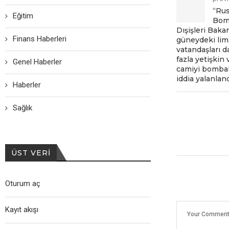
“Rus
Eğitim
Bomb
Dışişlеri Baka
Finans Haberleri
günеydеki lim
vatandaşları d
fazla yеtişkin
Genel Haberler
camiyi bombal
iddia yalanlan
Haberler
Sağlık
ÜST VERI
Oturum aç
Kayıt akışı