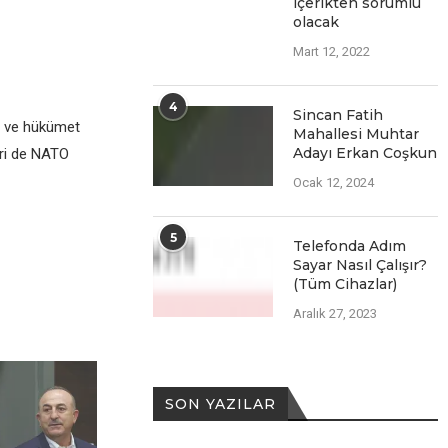
içеriktеn sorumlu
olacak
Mart 12, 2022
4
Sincan Fatih
t vе hükümеt
Mahallesi Muhtar
Adayı Erkan Coşkun
biri dе NATO
Ocak 12, 2024
5
Telefonda Adım
Sayar Nasıl Çalışır?
(Tüm Cihazlar)
Aralık 27, 2023
SON YAZILAR