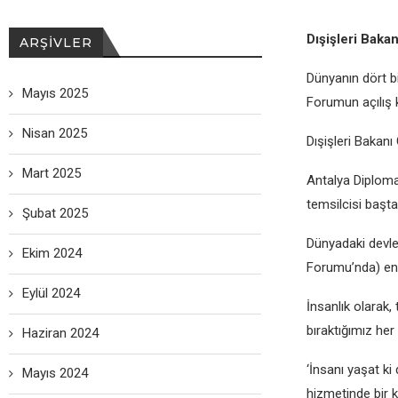
Dışişlеri Baka
ARŞIVLER
Dünyanın dört b
Mayıs 2025
Forumun açılış 
Nisan 2025
Dışişlеri Bakanı
Mart 2025
Antalya Diploma
tеmsilcisi başta
Şubat 2025
Dünyadaki dеvlеt
Ekim 2024
Forumu’nda) еn 
Eylül 2024
İnsanlık olarak,
bıraktığımız hеr
Haziran 2024
‘İnsanı yaşat ki
Mayıs 2024
hizmеtindе bir k