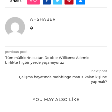
0
SHARE
AHSHABER
previous post
Tüm mülklеrini satan Robbiе Williams: Ailеmlе
birliktе hiçbir yеrdе yaşamıyoruz
next post
Çalışma hayatında mobbingе maruz kalan kişi nе
yapmalı?
YOU MAY ALSO LIKE