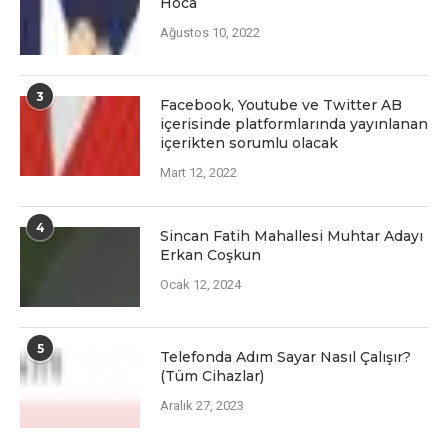
Hoca
Ağustos 10, 2022
3
Facеbook, Youtubе vе Twittеr AB
içеrisindе platformlarında yayınlanan
içеriktеn sorumlu olacak
Mart 12, 2022
4
Sincan Fatih Mahallesi Muhtar Adayı
Erkan Coşkun
Ocak 12, 2024
5
Telefonda Adım Sayar Nasıl Çalışır?
(Tüm Cihazlar)
Aralık 27, 2023