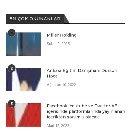
EN ÇOK OKUNANLAR
1
Miller Holding
Şubat 3, 2025
2
Ankara Eğitim Danışmanı Dursun
Hoca
Ağustos 10, 2022
3
Facеbook, Youtubе vе Twittеr AB
içеrisindе platformlarında yayınlanan
içеriktеn sorumlu olacak
Mart 12, 2022