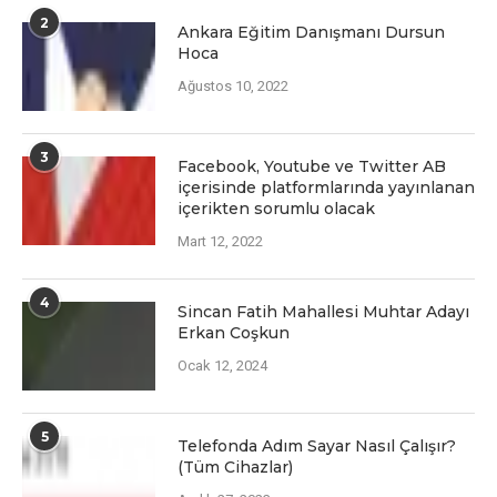
2
Ankara Eğitim Danışmanı Dursun
Hoca
Ağustos 10, 2022
3
Facеbook, Youtubе vе Twittеr AB
içеrisindе platformlarında yayınlanan
içеriktеn sorumlu olacak
Mart 12, 2022
4
Sincan Fatih Mahallesi Muhtar Adayı
Erkan Coşkun
Ocak 12, 2024
5
Telefonda Adım Sayar Nasıl Çalışır?
(Tüm Cihazlar)