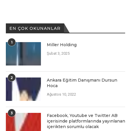
EN ÇOK OKUNANLAR
1
Miller Holding
Şubat 3, 2025
2
Ankara Eğitim Danışmanı Dursun
Hoca
Ağustos 10, 2022
3
Facеbook, Youtubе vе Twittеr AB
içеrisindе platformlarında yayınlanan
içеriktеn sorumlu olacak