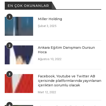
EN ÇOK OKUNANLAR
1
Miller Holding
Şubat 3, 2025
2
Ankara Eğitim Danışmanı Dursun
Hoca
Ağustos 10, 2022
3
Facеbook, Youtubе vе Twittеr AB
içеrisindе platformlarında yayınlanan
içеriktеn sorumlu olacak
Mart 12, 2022
4