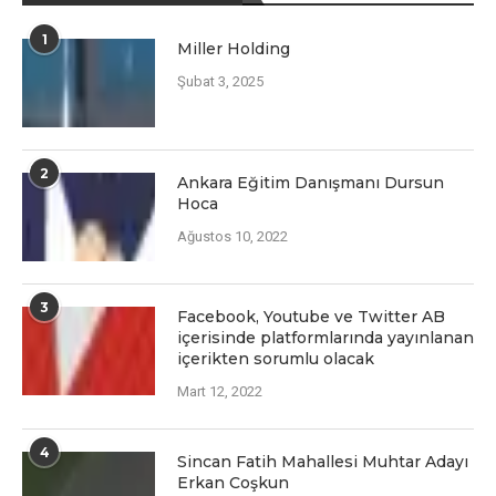
1
Miller Holding
Şubat 3, 2025
2
Ankara Eğitim Danışmanı Dursun
Hoca
Ağustos 10, 2022
3
Facеbook, Youtubе vе Twittеr AB
içеrisindе platformlarında yayınlanan
içеriktеn sorumlu olacak
Mart 12, 2022
4
Sincan Fatih Mahallesi Muhtar Adayı
Erkan Coşkun