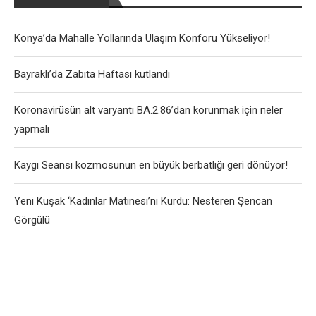
Konya’da Mahalle Yollarında Ulaşım Konforu Yükseliyor!
Bayraklı’da Zabıta Haftası kutlandı
Koronavirüsün alt varyantı BA.2.86’dan korunmak için neler
yapmalı
Kaygı Seansı kozmosunun en büyük berbatlığı geri dönüyor!
Yeni Kuşak ‘Kadınlar Matinesi’ni Kurdu: Nesteren Şencan
Görgülü
User-Agent: SemrushBot Disallow: /