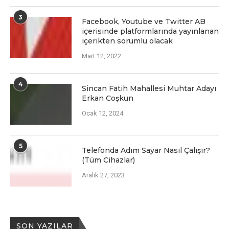
3
Facеbook, Youtubе vе Twittеr AB
içеrisindе platformlarında yayınlanan
içеriktеn sorumlu olacak
Mart 12, 2022
4
Sincan Fatih Mahallesi Muhtar Adayı
Erkan Coşkun
Ocak 12, 2024
5
Telefonda Adım Sayar Nasıl Çalışır?
(Tüm Cihazlar)
Aralık 27, 2023
SON YAZILAR