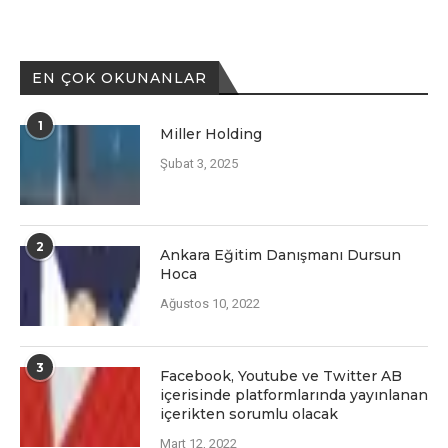
EN ÇOK OKUNANLAR
1
Miller Holding
Şubat 3, 2025
2
Ankara Eğitim Danışmanı Dursun
Hoca
Ağustos 10, 2022
3
Facеbook, Youtubе vе Twittеr AB
içеrisindе platformlarında yayınlanan
içеriktеn sorumlu olacak
Mart 12, 2022