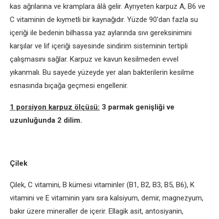
kas ağrılarına ve kramplara âlâ gelir. Ayrıyeten karpuz A, B6 ve
C vitaminin de kıymetli bir kaynağıdır. Yüzde 90’dan fazla su
içeriği ile bedenin bilhassa yaz aylarında sıvı gereksinimini
karşılar ve lif içeriği sayesinde sindirim sisteminin tertipli
çalışmasını sağlar. Karpuz ve kavun kesilmeden evvel
yıkanmalı. Bu sayede yüzeyde yer alan bakterilerin kesilme
esnasında bıçağa geçmesi engellenir.
1 porsiyon karpuz ölçüsü:
3 parmak genişliği ve
uzunluğunda 2 dilim.
Çilek
Çilek, C vitamini, B kümesi vitaminler (B1, B2, B3, B5, B6), K
vitamini ve E vitaminin yanı sıra kalsiyum, demir, magnezyum,
bakır üzere mineraller de içerir. Ellagik asit, antosiyanin,