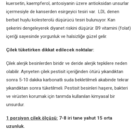
kuersetin, kaempferol, antosiyanin üzere antioksidan unsurlar
içermesiyle de kanserden esirgeyici tesiri var. LDL denen
berbat huylu kolesterolü düşürücü tesiri bulunuyor. Kan
şekerini dengeleyerek diyanet riskini düşürür. B9 vitamini (folat)
içeriği sayesinde yorgunluk ve halsizliğe güzel gelir.
Çilek tüketirken dikkat edilecek noktalar:
Çilek alerjik besinlerden biridir ve deride alerjik tepkilere neden
olabilir. Ayrıyeten çilek pestisit içeriğinden ötürü yıkandıktan
sonra 5-10 dakika karbonatlı suda bekletilmeli akabinde tekrar
yıkandıktan sonra tüketilmeli. Pestisit besinleri haşere, bakteri
ve virüsten korumak için tarımda kullanılan kimyasal bir
unsurdur.
1 porsiyon çilek ölçüsü:
7-8 iri tane yahut 15 orta
uzunluk.