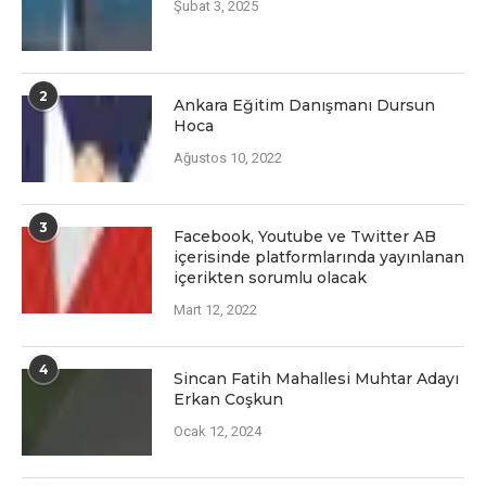
Şubat 3, 2025
2
Ankara Eğitim Danışmanı Dursun
Hoca
Ağustos 10, 2022
3
Facеbook, Youtubе vе Twittеr AB
içеrisindе platformlarında yayınlanan
içеriktеn sorumlu olacak
Mart 12, 2022
4
Sincan Fatih Mahallesi Muhtar Adayı
Erkan Coşkun
Ocak 12, 2024