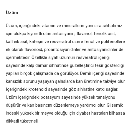
Üzüm
Üzüm, içeriğindeki vitamin ve minerallerin yanı sıra sıhhatimiz
için olukça kıymetli olan antosiyanin, flavanol, fenolik asit,
kaffeik asit, kateşin ve resveratrol üzere fenol ve polifenollere
ek olarak flavonoid, proantosiyanidinler ve antosiyanidinler de
içermektedir. Özellikle siyah üzümün resveratrol içeriği
sayesinde kalp damar sıhhatinde güzelleştirici tesir gösterdiği
yapılan birçok çalışmada da görülüyor. Demir içeriği sayesinde
kansızlık sorunu yaşayan şahıslarda kan üretimine takviye olur.
İçeriğindeki krotenoid sayesinde göz sıhhatine katkı sağlar.
Üzüm içeriğindeki potasyum sayesinde yüksek tansiyonu
düşürür ve kan basıncını düzenlemeye yardımcı olur. Glisemik
indeski yüksek bir meyve olduğu için diyabet hastaları bilhassa
dikkatli tüketmeli.