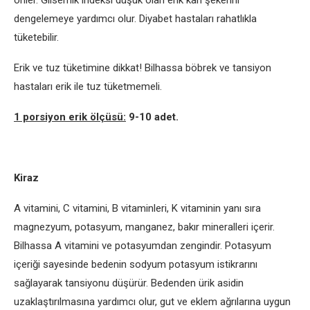
önler. Glisemik indeksi düşük olan erik kan şekerini
dengelemeye yardımcı olur. Diyabet hastaları rahatlıkla
tüketebilir.
Erik ve tuz tüketimine dikkat! Bilhassa böbrek ve tansiyon
hastaları erik ile tuz tüketmemeli.
1 porsiyon erik ölçüsü:
9-10 adet.
Kiraz
A vitamini, C vitamini, B vitaminleri, K vitaminin yanı sıra
magnezyum, potasyum, manganez, bakır mineralleri içerir.
Bilhassa A vitamini ve potasyumdan zengindir. Potasyum
içeriği sayesinde bedenin sodyum potasyum istikrarını
sağlayarak tansiyonu düşürür. Bedenden ürik asidin
uzaklaştırılmasına yardımcı olur, gut ve eklem ağrılarına uygun