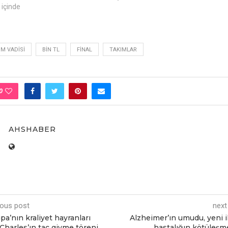
 içinde
IM VADISI
BIN TL
FINAL
TAKIMLAR
0
AHSHABER
ious post
next
pa’nın kraliyet hayranları
Alzheimer’ın umudu, yeni i
 Charles’ın taç giyme töreni
hastalığın kötüleşm