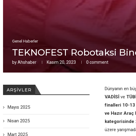
Genel Haberler
TEKNOFEST Robotaksi Bine
by
Ahshaber
Kasım 20, 2023
0 comment
Dünyanın en büy
ARŞIVLER
VADİSİ
ve
TÜB
finalleri 10-1
Mayıs 2025
ve Hazır Araç 
Nisan 2025
kategorisinde 
üzere yarışma
Mart 2025