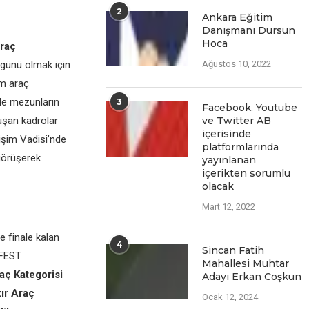
2
Ankara Eğitim
Danışmanı Dursun
Hoca
raç
zgünü olmak için
Ağustos 10, 2022
om araç
 ile mezunların
3
Facеbook, Youtubе
luşan kadrolar
vе Twittеr AB
içеrisindе
lişim Vadisi’nde
platformlarında
 görüşerek
yayınlanan
içеriktеn sorumlu
olacak
Mart 12, 2022
e finale kalan
4
Sincan Fatih
OFEST
Mahallesi Muhtar
ç Kategorisi
Adayı Erkan Coşkun
zır Araç
Ocak 12, 2024