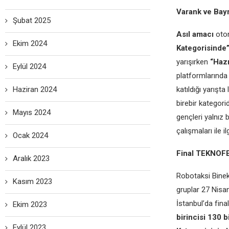
Varank ve Bayr
Şubat 2025
Asıl amacı
oto
Ekim 2024
Kategorisinde
yarışırken
“Hazı
Eylül 2024
platformlarında y
Haziran 2024
katıldığı yarışt
birebir kategori
Mayıs 2024
gençleri yalnız
çalışmaları ile il
Ocak 2024
Final TEKNOFE
Aralık 2023
Robotaksi Binek
Kasım 2023
gruplar 27 Nisa
İstanbul’da fina
Ekim 2023
birincisi 130 
Eylül 2023