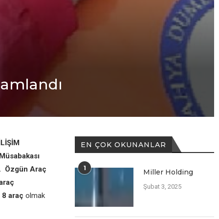
mamlandı
İLİŞİM
EN ÇOK OKUNANLAR
 Müsabakası
1
di. Özgün Araç
Miller Holding
araç
Şubat 3, 2025
 8 araç
olmak