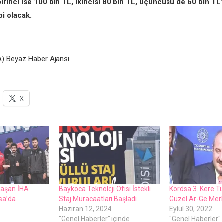
irinci ise 100 bin TL, ikincisi 80 bin TL, üçüncüsü de 60 bin TL’
i olacak.
) Beyaz Haber Ajansı
X
aşan İHA
Baykoca Teknoloji Ofisi İstekli
Kordsa 3. Kere Tü
sa’da
Staj Müracaatları Başladı
Güzel Ar-Ge Mer
Haziran 12, 2024
Eylül 30, 2022
"Genel Haberler" içinde
"Genel Haberler" 