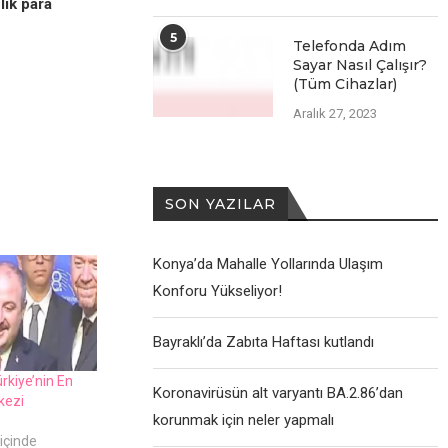
lik para
5
Telefonda Adım
Sayar Nasıl Çalışır?
(Tüm Cihazlar)
Aralık 27, 2023
SON YAZILAR
Konya’da Mahalle Yollarında Ulaşım
Konforu Yükseliyor!
Bayraklı’da Zabıta Haftası kutlandı
rkiye’nin En
Koronavirüsün alt varyantı BA.2.86’dan
kezi
korunmak için neler yapmalı
içinde