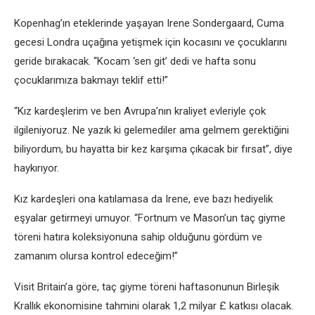
Kopenhag’ın eteklerinde yaşayan Irene Sondergaard, Cuma
gecesi Londra uçağına yetişmek için kocasını ve çocuklarını
geride bırakacak. “Kocam ‘sen git’ dedi ve hafta sonu
çocuklarımıza bakmayı teklif etti!”
“Kız kardeşlerim ve ben Avrupa’nın kraliyet evleriyle çok
ilgileniyoruz. Ne yazık ki gelemediler ama gelmem gerektiğini
biliyordum, bu hayatta bir kez karşıma çıkacak bir fırsat”, diye
haykırıyor.
Kız kardeşleri ona katılamasa da Irene, eve bazı hediyelik
eşyalar getirmeyi umuyor. “Fortnum ve Mason’un taç giyme
töreni hatıra koleksiyonuna sahip olduğunu gördüm ve
zamanım olursa kontrol edeceğim!”
Visit Britain’a göre, taç giyme töreni haftasonunun Birleşik
Krallık ekonomisine tahmini olarak 1,2 milyar £ katkısı olacak.