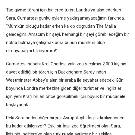
Taç giyme töreni için binlerce turist Londra’ya akın ederken
Sara, Cumartesi günkü eyleme yaklaşamayacağının farkında.
“Mümkün olduğu kadar erken kalkıp doğrudan The Mall’a
geleceğim. Amacım bir şeyi, herhangi bir şeyi görebileceğim bir
nokta bulmaya çalışmak ama bunun mümkün olup
olmayacağını bilmiyorum!”
Cumartesi sabahı Kral Charles, yalnızca seçilmiş 2.000 kişinin
davet edildiği bir tören için Buckingham Sarayı’ndan
Westminster Abbey’e altın bir araba ile seyahat edecek. Gün
boyunca Londra merkezine giden diğer turistler ve İngilizler
için yeni Kral’ı bir an önce görebilmek için büyük bir mücadele
başlayacak.
Peki Sara neden diğer birçok Avrupalı ​​gibi İngiliz kraliyetinden
bu kadar etkileniyor? Eski bir İngilizce öğretmeni olan Sara,
ilgisinin İngiltere’ye olan tutkusuyla ayrılmaz bir şekilde