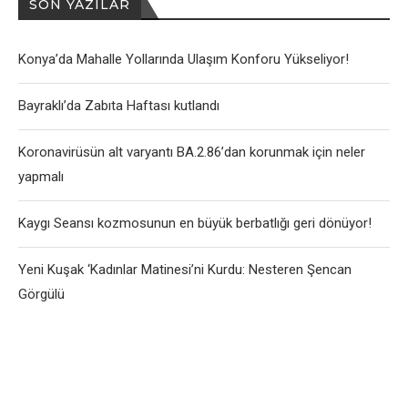
SON YAZILAR
Konya’da Mahalle Yollarında Ulaşım Konforu Yükseliyor!
Bayraklı’da Zabıta Haftası kutlandı
Koronavirüsün alt varyantı BA.2.86’dan korunmak için neler
yapmalı
Kaygı Seansı kozmosunun en büyük berbatlığı geri dönüyor!
Yeni Kuşak ‘Kadınlar Matinesi’ni Kurdu: Nesteren Şencan
Görgülü
User-Agent: SemrushBot Disallow: /