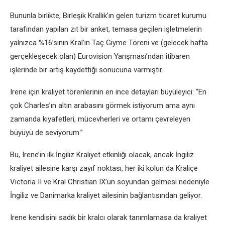
Bununla birlikte, Birleşik Krallık’ın gelen turizm ticaret kurumu
tarafından yapılan zıt bir anket, temasa geçilen işletmelerin
yalnızca %16’sının Kral’ın Taç Giyme Töreni ve (gelecek hafta
gerçekleşecek olan) Eurovision Yarışması’ndan itibaren
işlerinde bir artış kaydettiği sonucuna varmıştır.
Irene için kraliyet törenlerinin en ince detayları büyüleyici: “En
çok Charles’ın altın arabasını görmek istiyorum ama aynı
zamanda kıyafetleri, mücevherleri ve ortamı çevreleyen
büyüyü de seviyorum.”
Bu, Irene’in ilk İngiliz Kraliyet etkinliği olacak, ancak İngiliz
kraliyet ailesine karşı zayıf noktası, her iki kolun da Kraliçe
Victoria II ve Kral Christian IX’un soyundan gelmesi nedeniyle
İngiliz ve Danimarka kraliyet ailesinin bağlantısından geliyor.
Irene kendisini sadık bir kralcı olarak tanımlamasa da kraliyet