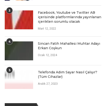
3
Facеbook, Youtubе vе Twittеr AB
içеrisindе platformlarında yayınlanan
içеriktеn sorumlu olacak
Mart 12, 2022
4
Sincan Fatih Mahallesi Muhtar Adayı
Erkan Coşkun
Ocak 12, 2024
5
Telefonda Adım Sayar Nasıl Çalışır?
(Tüm Cihazlar)
Aralık 27, 2023