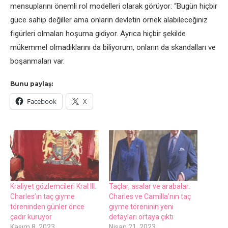
mensuplarını önemli rol modelleri olarak görüyor: “Bugün hiçbir
güce sahip değiller ama onların devletin örnek alabileceğiniz
figürleri olmaları hoşuma gidiyor. Ayrıca hiçbir şekilde
mükemmel olmadıklarını da biliyorum, onların da skandalları ve
boşanmaları var.
Bunu paylaş:
Facebook
X
Kraliyet gözlemcileri Kral III.
Taçlar, asalar ve arabalar:
Charles’ın taç giyme
Charles ve Camilla’nın taç
töreninden günler önce
giyme töreninin yeni
çadır kuruyor
detayları ortaya çıktı
Kasım 8, 2023
Nisan 21, 2023