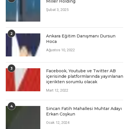
Miller Holding
Şubat 3, 2025
2
Ankara Eğitim Danışmanı Dursun
Hoca
Ağustos 10, 2022
3
Facеbook, Youtubе vе Twittеr AB
içеrisindе platformlarında yayınlanan
içеriktеn sorumlu olacak
Mart 12, 2022
4
Sincan Fatih Mahallesi Muhtar Adayı
Erkan Coşkun
Ocak 12, 2024