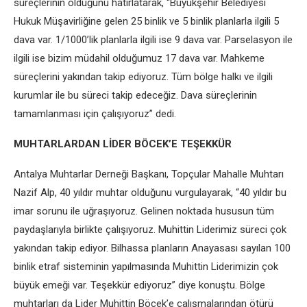
süreçlerinin olduğunu hatırlatarak, “Büyükşehir Belediyesi
Hukuk Müşavirliğine gelen 25 binlik ve 5 binlik planlarla ilgili 5
dava var. 1/1000’lik planlarla ilgili ise 9 dava var. Parselasyon ile
ilgili ise bizim müdahil olduğumuz 17 dava var. Mahkeme
süreçlerini yakından takip ediyoruz. Tüm bölge halkı ve ilgili
kurumlar ile bu süreci takip edeceğiz. Dava süreçlerinin
tamamlanması için çalışıyoruz” dedi.
MUHTARLARDAN LİDER BÖCEK’E TEŞEKKÜR
Antalya Muhtarlar Derneği Başkanı, Topçular Mahalle Muhtarı
Nazif Alp, 40 yıldır muhtar olduğunu vurgulayarak, “40 yıldır bu
imar sorunu ile uğraşıyoruz. Gelinen noktada hususun tüm
paydaşlarıyla birlikte çalışıyoruz. Muhittin Liderimiz süreci çok
yakından takip ediyor. Bilhassa planların Anayasası sayılan 100
binlik etraf sisteminin yapılmasında Muhittin Liderimizin çok
büyük emeği var. Teşekkür ediyoruz” diye konuştu. Bölge
muhtarları da Lider Muhittin Böcek’e çalışmalarından ötürü