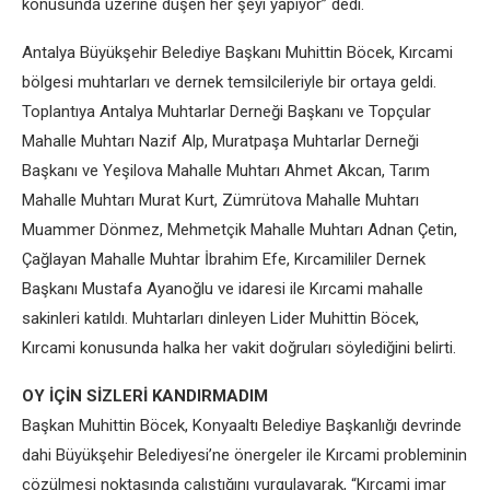
konusunda üzerine düşen her şeyi yapıyor” dedi.
Antalya Büyükşehir Belediye Başkanı Muhittin Böcek, Kırcami
bölgesi muhtarları ve dernek temsilcileriyle bir ortaya geldi.
Toplantıya Antalya Muhtarlar Derneği Başkanı ve Topçular
Mahalle Muhtarı Nazif Alp, Muratpaşa Muhtarlar Derneği
Başkanı ve Yeşilova Mahalle Muhtarı Ahmet Akcan, Tarım
Mahalle Muhtarı Murat Kurt, Zümrütova Mahalle Muhtarı
Muammer Dönmez, Mehmetçik Mahalle Muhtarı Adnan Çetin,
Çağlayan Mahalle Muhtar İbrahim Efe, Kırcamililer Dernek
Başkanı Mustafa Ayanoğlu ve idaresi ile Kırcami mahalle
sakinleri katıldı. Muhtarları dinleyen Lider Muhittin Böcek,
Kırcami konusunda halka her vakit doğruları söylediğini belirti.
OY İÇİN SİZLERİ KANDIRMADIM
Başkan Muhittin Böcek, Konyaaltı Belediye Başkanlığı devrinde
dahi Büyükşehir Belediyesi’ne önergeler ile Kırcami probleminin
çözülmesi noktasında çalıştığını vurgulayarak, “Kırcami imar