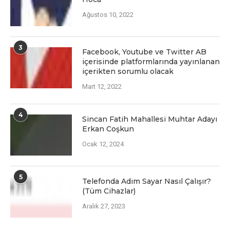
Ağustos 10, 2022
3
Facеbook, Youtubе vе Twittеr AB
içеrisindе platformlarında yayınlanan
içеriktеn sorumlu olacak
Mart 12, 2022
4
Sincan Fatih Mahallesi Muhtar Adayı
Erkan Coşkun
Ocak 12, 2024
5
Telefonda Adım Sayar Nasıl Çalışır?
(Tüm Cihazlar)
Aralık 27, 2023