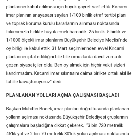
planlarının kabul edilmesi için büyük gayret sarf ettik. Kırcami
imar planının anayasası sayılan 1/100 binlik etraf tertibi planı
ve toprak koruma kurulu kararlarının alınması noktasında
takımımızla birlikte büyük emek harcadık. 25 binlik, 5 binlik ve
1/1000 ölçekli imar planlarını Büyükşehir Belediye Meclisi’nde
oy birliği ile kabul ettik. 31 Mart seçimlerinden evvel Kırcami
planlarının iptal edildiğini bile bile omuzlarda davul zurna ile
gezen siyasetçiler oldu. Ben oy almak için hiçbir vakit sizleri
kandırmadım. Kırcami imar sıkıntısını daima birlikte ortak akıl ile
tahlile kavuşturuyoruz” dedi.
PLANLANAN YOLLARI AÇMA ÇALIŞMASI BAŞLADI
Başkan Muhittin Böcek, imar planları doğrultusunda planlanan
yolların açılması noktasında Büyükşehir Belediyesi gruplarının
çalışmalara başladığına dikkat çekerek, “3 bin 720 metrelik
45’lik yol ve 2 bin 70 metrelik 30’luk yolun açılması noktasında