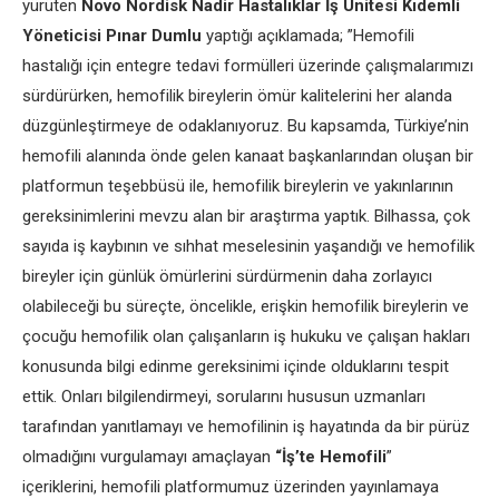
yürüten
Novo Nordisk
Nadir Hastalıklar İş Ünitesi Kıdemli
Yöneticisi Pınar Dumlu
yaptığı açıklamada; ”Hemofili
hastalığı için entegre tedavi formülleri üzerinde çalışmalarımızı
sürdürürken, hemofilik bireylerin ömür kalitelerini her alanda
düzgünleştirmeye de odaklanıyoruz. Bu kapsamda, Türkiye’nin
hemofili alanında önde gelen kanaat başkanlarından oluşan bir
platformun teşebbüsü ile, hemofilik bireylerin ve yakınlarının
gereksinimlerini mevzu alan bir araştırma yaptık. Bilhassa, çok
sayıda iş kaybının ve sıhhat meselesinin yaşandığı ve hemofilik
bireyler için günlük ömürlerini sürdürmenin daha zorlayıcı
olabileceği bu süreçte, öncelikle, erişkin hemofilik bireylerin ve
çocuğu hemofilik olan çalışanların iş hukuku ve çalışan hakları
konusunda bilgi edinme gereksinimi içinde olduklarını tespit
ettik. Onları bilgilendirmeyi, sorularını hususun uzmanları
tarafından yanıtlamayı ve hemofilinin iş hayatında da bir pürüz
olmadığını vurgulamayı amaçlayan
“İş’te Hemofili
”
içeriklerini, hemofili platformumuz üzerinden yayınlamaya