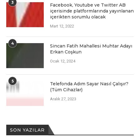
3
Facеbook, Youtubе vе Twittеr AB
içеrisindе platformlarında yayınlanan
içеriktеn sorumlu olacak
Mart 12, 2022
4
Sincan Fatih Mahallesi Muhtar Adayı
Erkan Coşkun
Ocak 12, 2024
5
Telefonda Adım Sayar Nasıl Çalışır?
(Tüm Cihazlar)
Aralık 27, 2023
SON YAZILAR