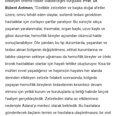
bekleyen önemli riskler olabileceğini vurguladı.
Prof. Dr.
Bülent Antmen
, ”Özellikle zelzeleler ve başka doğal afetler
üzere, ömrü tehdit eden olaylar, sistemli tedavi gerektiren
hastalıklar için zorlayıcı şartlar yaratıyor. Bu süreçte sıkça
yaşanan yaralanmalar, travmalar, organ kaybı, uzuv kaybı ve
gibisi durumlar, hemofilik bireyler açısından ölümcül halde
sonuçlanabiliyor. Öte yandan, bu tıp durumlarda, yaşanılan ve
tedavi alınan bölgenin değiştirilmesi, sıhhat kurumlarına ve
tabibe ulaşımın sekteye uğraması da hemofilik bireyler ve öteki
kronik hastalıkları olanlar için hayati tehlike oluşturuyor. Kısa bir
mühlet evvel yaşadığımız ve hepimizin hayatını her alanda
derinden etkileyen zelzele felaketi sonrasında, bölgede
yaşayan hemofilik bireylerin tedavilerinin kesintisiz devam
etmesi için yetkili kurum ve kuruluşlarla iş birliği halinde birçok
faaliyet gerçekleştirdik. Zelzeleden daha az etkilenmesi
nedeniyle Adana’yı merkez olarak belirledik. Bu hastalara
gönderilecek ilaçların temini ve hastalara ulaştırılmasını, bir sivil