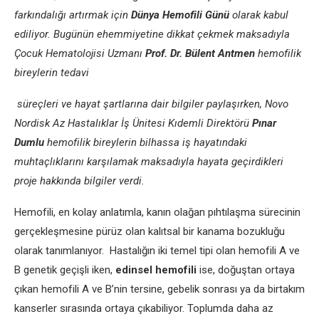
farkındalığı artırmak için
Dünya Hemofili Günü
olarak kabul
ediliyor. Bugünün ehemmiyetine dikkat çekmek maksadıyla
Çocuk Hematolojisi Uzmanı
Prof. Dr. Bülent Antmen
hemofilik
bireylerin tedavi
süreçleri ve hayat şartlarına dair bilgiler paylaşırken, Novo
Nordisk Az Hastalıklar İş Ünitesi Kıdemli Direktörü
Pınar
Dumlu
hemofilik bireylerin bilhassa iş hayatındaki
muhtaçlıklarını karşılamak maksadıyla hayata geçirdikleri
proje hakkında bilgiler verdi.
Hemofili, en kolay anlatımla, kanın olağan pıhtılaşma sürecinin
gerçekleşmesine pürüz olan kalıtsal bir kanama bozukluğu
olarak tanımlanıyor. Hastalığın iki temel tipi olan hemofili A ve
B genetik geçişli iken,
edinsel hemofili
ise, doğuştan ortaya
çıkan hemofili A ve B’nin tersine, gebelik sonrası ya da birtakım
kanserler sırasında ortaya çıkabiliyor. Toplumda daha az