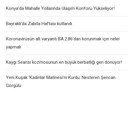
Konya’da Mahalle Yollarında Ulaşım Konforu Yükseliyor!
Bayraklı’da Zabıta Haftası kutlandı
Koronavirüsün alt varyantı BA.2.86’dan korunmak için neler
yapmalı
Kaygı Seansı kozmosunun en büyük berbatlığı geri dönüyor!
Yeni Kuşak ‘Kadınlar Matinesi’ni Kurdu: Nesteren Şencan
Görgülü
User-Agent: SemrushBot Disallow: /