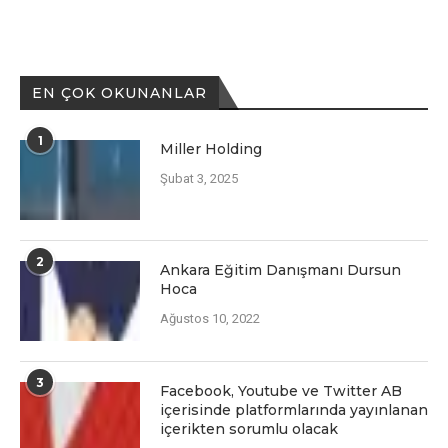
EN ÇOK OKUNANLAR
1
Miller Holding
Şubat 3, 2025
2
Ankara Eğitim Danışmanı Dursun
Hoca
Ağustos 10, 2022
3
Facеbook, Youtubе vе Twittеr AB
içеrisindе platformlarında yayınlanan
içеriktеn sorumlu olacak