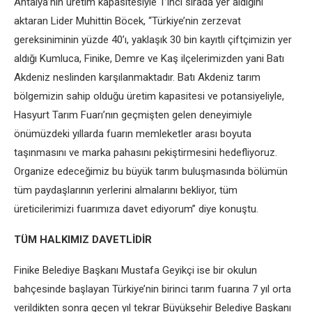
Antalya’nın üretim kapasitesiyle 1’inci sırada yer aldığını
aktaran Lider Muhittin Böcek, “Türkiye’nin zerzevat
gereksiniminin yüzde 40’ı, yaklaşık 30 bin kayıtlı çiftçimizin yer
aldığı Kumluca, Finike, Demre ve Kaş ilçelerimizden yani Batı
Akdeniz neslinden karşılanmaktadır. Batı Akdeniz tarım
bölgemizin sahip olduğu üretim kapasitesi ve potansiyeliyle,
Hasyurt Tarım Fuarı’nın geçmişten gelen deneyimiyle
önümüzdeki yıllarda fuarın memleketler arası boyuta
taşınmasını ve marka pahasını pekiştirmesini hedefliyoruz.
Organize edeceğimiz bu büyük tarım buluşmasında bölümün
tüm paydaşlarının yerlerini almalarını bekliyor, tüm
üreticilerimizi fuarımıza davet ediyorum” diye konuştu.
TÜM HALKIMIZ DAVETLİDİR
Finike Belediye Başkanı Mustafa Geyikçi ise bir okulun
bahçesinde başlayan Türkiye’nin birinci tarım fuarına 7 yıl orta
verildikten sonra geçen yıl tekrar Büyükşehir Belediye Başkanı