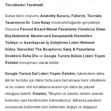
Tecrübeleri Yaratmak’
Günün ikinci oturumu
Anatolity Kurucu, Fütürist, Tecrübe
Tasarımcısı
Dr. Cem Kınay
moderatörlüğünde gerçekleşti.
Oturuma
Pernod Ricard Menat Pazarlama Yöneticisi Elvan
Küçükdemiral
,
Mastercard Danışmanlık Hizmetleri
Türkiye
ve
Azerbaycan İş Geliştirme Lideri
Mehmet
Gülez
,
Swissôtel The Bosphorus Satış & Pazarlama
Direktörü
Reha Efe
ve
Google Turizm Bölüm Lideri
Yeşim
Öztekin
konuşmacı olarak katıldı.
Google Turizm Dal Lideri
Yeşim Öztekin,
tüketicilerin daha
âlâ bir tecrübe için daha fazla para harcamaya hazır olduklarını
ve bu oranın otel konaklama kesimi için daha da yüksek
olduğunu belirtti.
Öztekin,
“Müşteri ve tüketici derken aslında
bizlerden yani kendimizden bahsediyoruz. Bilhassa pandemi
sonrasında bölümdeki tüm beklentiler değişti ve değişiyor.