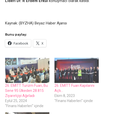
Lideri Dr. R Erdem Erkul
konuşmacı olarak katıldı.
Kaynak: (BYZHA) Beyaz Haber Ajansı
Bunu paylaş:
Facebook
X
26. EMITT Turizm Fuarı, Bu
26. EMITT Fuarı Kapılarını
Sene 95 Ülkeden 28.815
Açtı…
Ziyaretçiyi Ağırladı
Ekim 8, 2023
Eylül 25, 2024
"Finans Haberleri" içinde
"Finans Haberleri" içinde