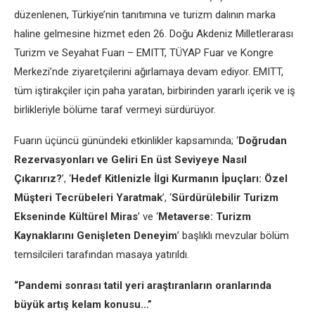
düzenlenen, Türkiye’nin tanıtımına ve turizm dalının marka
haline gelmesine hizmet eden 26. Doğu Akdeniz Milletlerarası
Turizm ve Seyahat Fuarı – EMITT, TÜYAP Fuar ve Kongre
Merkezi’nde ziyaretçilerini ağırlamaya devam ediyor. EMITT,
tüm iştirakçiler için paha yaratan, birbirinden yararlı içerik ve iş
birlikleriyle bölüme taraf vermeyi sürdürüyor.
Fuarın üçüncü günündeki etkinlikler kapsamında; ‘
Doğrudan
Rezervasyonları ve Geliri En üst Seviyeye Nasıl
Çıkarırız?
’, ‘
Hedef Kitlenizle İlgi Kurmanın İpuçları: Özel
Müşteri Tecrübeleri Yaratmak
’, ‘
Sürdürülebilir Turizm
Ekseninde Kültürel Miras
’ ve ‘
Metaverse: Turizm
Kaynaklarını Genişleten Deneyim
’ başlıklı mevzular bölüm
temsilcileri tarafından masaya yatırıldı.
“Pandemi sonrası tatil yeri araştıranların oranlarında
büyük artış kelam konusu…”