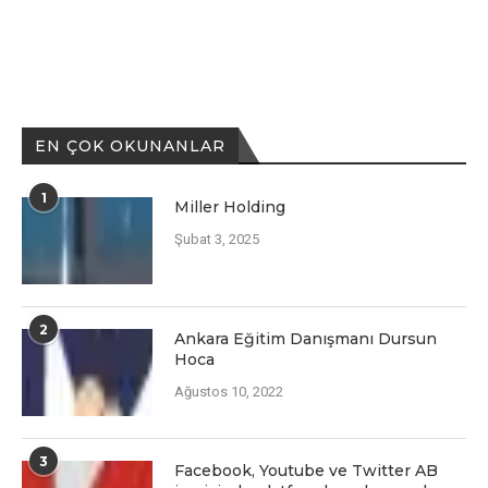
EN ÇOK OKUNANLAR
1
Miller Holding
Şubat 3, 2025
2
Ankara Eğitim Danışmanı Dursun
Hoca
Ağustos 10, 2022
3
Facеbook, Youtubе vе Twittеr AB