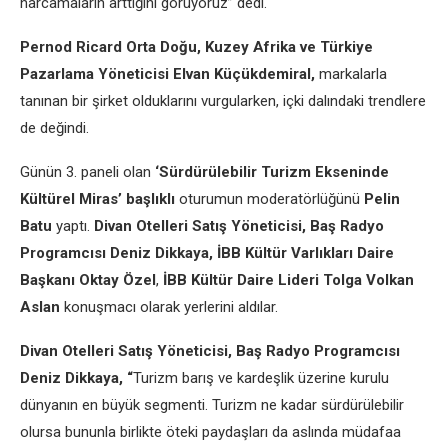
harcamaların arttığını görüyoruz” dedi.
Pernod Ricard Orta Doğu, Kuzey Afrika ve Türkiye
Pazarlama Yöneticisi Elvan Küçükdemiral,
markalarla
tanınan bir şirket olduklarını vurgularken, içki dalındaki trendlere
de değindi.
Günün 3. paneli olan
‘Sürdürülebilir Turizm Ekseninde
Kültürel Miras’ başlıklı
oturumun moderatörlüğünü
Pelin
Batu
yaptı.
Divan Otelleri Satış Yöneticisi, Baş Radyo
Programcısı Deniz Dikkaya, İBB Kültür Varlıkları Daire
Başkanı Oktay Özel
,
İBB Kültür Daire Lideri Tolga Volkan
Aslan
konuşmacı olarak yerlerini aldılar.
Divan Otelleri Satış Yöneticisi, Baş Radyo Programcısı
Deniz Dikkaya, “
Turizm barış ve kardeşlik üzerine kurulu
dünyanın en büyük segmenti. Turizm ne kadar sürdürülebilir
olursa bununla birlikte öteki paydaşları da aslında müdafaa