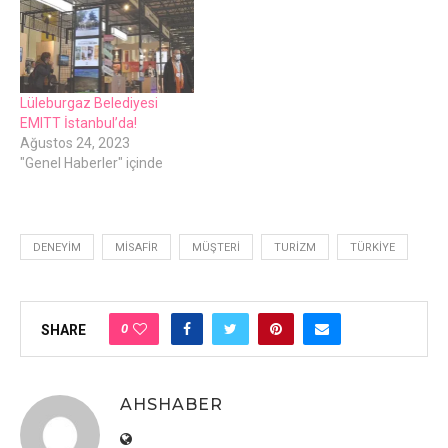
Lüleburgaz Belediyesi
EMITT İstanbul’da!
Ağustos 24, 2023
"Genel Haberler" içinde
DENEYIM
MISAFIR
MÜŞTERI
TURIZM
TÜRKIYE
0
SHARE
AHSHABER