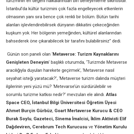
turizminin en değerli halkalarından biri deneyimleme sıkıntısıdır.
İstanbul’da kültür turizmini çok fazla engelleyecek etkenlerin
olmasının yanı sıra bence çok renkli bir bölüm. Bütün tarihi
alanları işlevlendirebilirsek dünyanın dikkatini çekeceğinden
kuşkum yok. Her bölgenin yemeğinden, kültürel alanlarından
bahsederek öne çıkarabilecek bir tarafını bulabilirsiniz” dedi.
Günün son paneli olan ‘
Metaverse: Turizm Kaynaklarını
Genişleten Deneyim
’ başlıklı oturumda, ‘Turizmde Metaverse
aracılığıyla duyuları harekete geçirmek’, ‘Metaverse nasıl
seyahat isteği yaratacak?’, ‘Metaverse turizm dalında müşteri
ilgilerinin yeni yüzü mü? ‘Metevarse’ün sürdürülebilir ve
sorumlu turizme katkısı nedir?’ mevzuları ele alındı.
Atlas
Space CEO, İstanbul Bilgi Üniversitesi Öğretim Üyesi
Ahmet Burçin Gürbüz
,
Goart Mertaverse Kurucu & CEO
Burak Soylu
,
Gazeteci, Sinema İmalcisi, İklim Aktivisti Elif
Dağdeviren, Cerebrum Tech Kurucusu
ve
Yönetim Kurulu