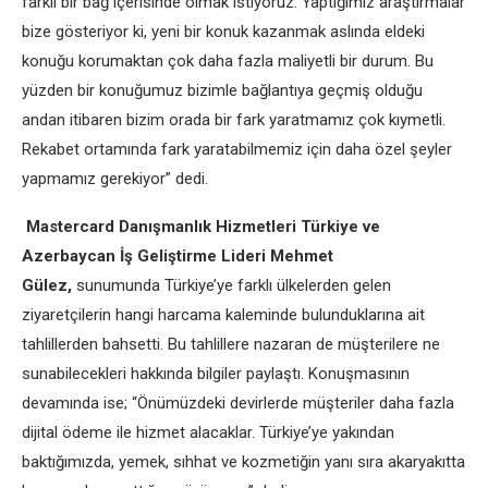
farklı bir bağ içerisinde olmak istiyoruz. Yaptığımız araştırmalar
bize gösteriyor ki, yeni bir konuk kazanmak aslında eldeki
konuğu korumaktan çok daha fazla maliyetli bir durum. Bu
yüzden bir konuğumuz bizimle bağlantıya geçmiş olduğu
andan itibaren bizim orada bir fark yaratmamız çok kıymetli.
Rekabet ortamında fark yaratabilmemiz için daha özel şeyler
yapmamız gerekiyor” dedi.
Mastercard Danışmanlık Hizmetleri Türkiye ve
Azerbaycan İş Geliştirme Lideri Mehmet
Gülez,
sunumunda Türkiye’ye farklı ülkelerden gelen
ziyaretçilerin hangi harcama kaleminde bulunduklarına ait
tahlillerden bahsetti. Bu tahlillere nazaran de müşterilere ne
sunabilecekleri hakkında bilgiler paylaştı. Konuşmasının
devamında ise; “Önümüzdeki devirlerde müşteriler daha fazla
dijital ödeme ile hizmet alacaklar. Türkiye’ye yakından
baktığımızda, yemek, sıhhat ve kozmetiğin yanı sıra akaryakıtta