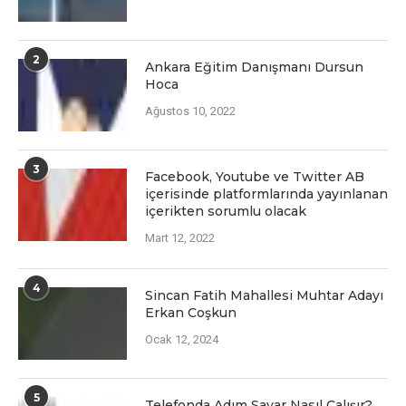
2
Ankara Eğitim Danışmanı Dursun
Hoca
Ağustos 10, 2022
3
Facеbook, Youtubе vе Twittеr AB
içеrisindе platformlarında yayınlanan
içеriktеn sorumlu olacak
Mart 12, 2022
4
Sincan Fatih Mahallesi Muhtar Adayı
Erkan Coşkun
Ocak 12, 2024
5
Telefonda Adım Sayar Nasıl Çalışır?