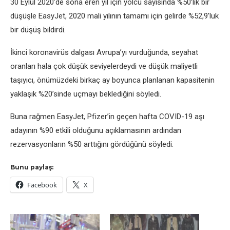
30 Eylül 2020’de sona eren yıl için yolcu sayısında %50’lik bir
düşüşle EasyJet, 2020 mali yılının tamamı için gelirde %52,9’luk
bir düşüş bildirdi.
İkinci koronavirüs dalgası Avrupa’yı vurduğunda, seyahat
oranları hala çok düşük seviyelerdeydi ve düşük maliyetli
taşıyıcı, önümüzdeki birkaç ay boyunca planlanan kapasitenin
yaklaşık %20’sinde uçmayı beklediğini söyledi.
Buna rağmen EasyJet, Pfizer’in geçen hafta COVID-19 aşı
adayının %90 etkili olduğunu açıklamasının ardından
rezervasyonların %50 arttığını gördüğünü söyledi.
Bunu paylaş:
Facebook
X