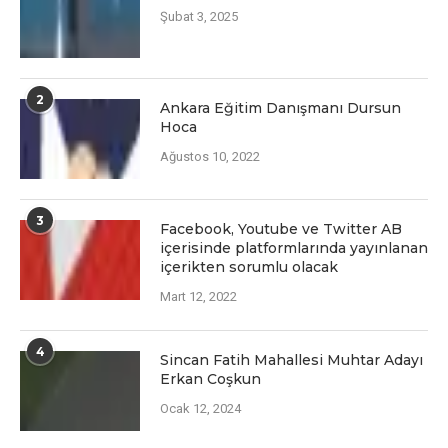
Şubat 3, 2025
2
Ankara Eğitim Danışmanı Dursun
Hoca
Ağustos 10, 2022
3
Facеbook, Youtubе vе Twittеr AB
içеrisindе platformlarında yayınlanan
içеriktеn sorumlu olacak
Mart 12, 2022
4
Sincan Fatih Mahallesi Muhtar Adayı
Erkan Coşkun
Ocak 12, 2024