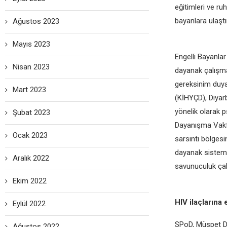
eğitimleri ve ru
bayanlara ulaştır
Ağustos 2023
Mayıs 2023
Engelli Bayanlar
Nisan 2023
dayanak çalışma
gereksinim duya
Mart 2023
(KİHYÇD), Diyar
yönelik olarak 
Şubat 2023
Dayanışma Vakfı
Ocak 2023
sarsıntı bölgesi
dayanak sistemin
Aralık 2022
savunuculuk çal
Ekim 2022
HIV ilaçlarına 
Eylül 2022
SPoD, Müspet Da
Ağustos 2022