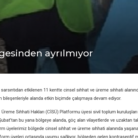
lgesinden ayrılmıyor
arsıntıdan etkilenen 11 kentte cinsel sıhhat ve üreme sıhhati alanındak
 bileşenleriyle alanda etkin biçimde çalışmaya devam ediyor.
 Üreme Sıhhati Hakları (CİSÜ) Platformu üyesi sivil toplum kuruluşları
 Şubat’tan bu yana bölgeye alanda, göç alan vilayetlerde ve uzaktan 
form üyelerimiz bölgede cinsel sıhhat ve üreme sıhhati alanında yaşan
atform üyeleri ortasında uyumu sağlıyor, bölgeden gelen kontraseptif 