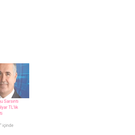
u Sarsıntı
lyar TL’lik
ti
" içinde