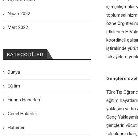
için çalışmalar
Nisan 2022
toplumsal hizme
özne örgütlerin
Mart 2022
etkilenen HIV il
koordineli çalı
iştirakinde yürü
KATEGORILER
takviyelere yönl
Dünya
Gençlere özel
Eğitim
Türk Tıp Öğrenci
Finans Haberleri
eğitim hayatlar
yaklaşım ve bu al
Genel Haberler
Genç Yaklaşımla
gençlerin vücut h
Haberler
taleplerinin kar