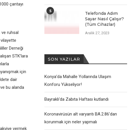
 1000 çantayı
5
Telefonda Adım
Sayar Nasıl Çalışır?
(Tüm Cihazlar)
i ve ruhsal
Aralık 27, 2023
vilayette
iller Derneği
alışan STK’lara
SON YAZILAR
larla
ayanışmak için
Konya’da Mahalle Yollarında Ulaşım
ddete dair
Konforu Yükseliyor!
 ve bu alanda
Bayraklı’da Zabıta Haftası kutlandı
Koronavirüsün alt varyantı BA.2.86’dan
korunmak için neler yapmalı
takviye vermek