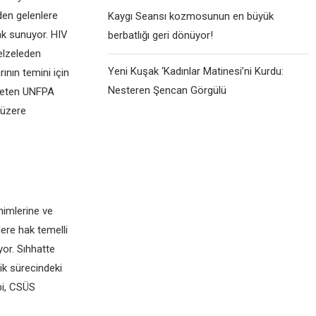
den gelenlere
Kaygı Seansı kozmosunun en büyük
ak sunuyor. HIV
berbatlığı geri dönüyor!
elzeleden
Yeni Kuşak ‘Kadınlar Matinesi’ni Kurdu:
ının temini için
Nesteren Şencan Görgülü
ıyeten UNFPA
 üzere
nimlerine ve
ere hak temelli
yor. Sıhhatte
ik sürecindeki
ibi, CSÜS