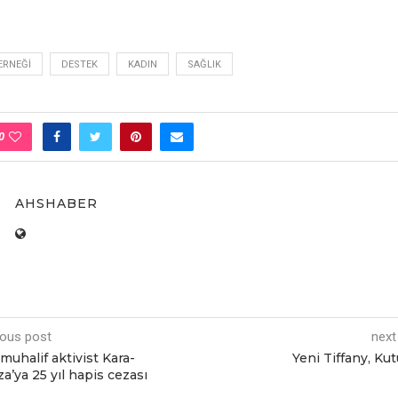
ERNEĞI
DESTEK
KADIN
SAĞLIK
0
AHSHABER
ious post
next
muhalif aktivist Kara-
Yeni Tiffany, Ku
a’ya 25 yıl hapis cezası