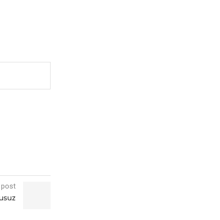
 post
tusuz