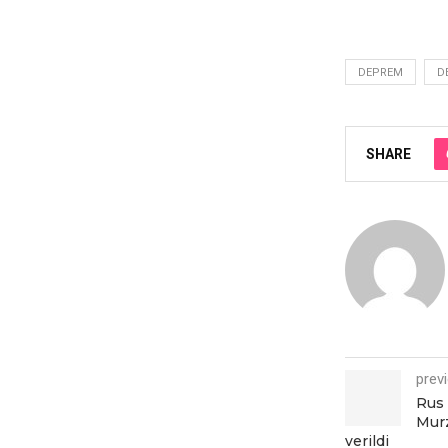
DEPREM
D
SHARE
prev
Rus 
Murz
verildi