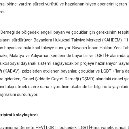
hsal birinci yardım süreci yürüttü ve hazırlanan hijyen eserlerini içeren
dı.
 Derneği de bölgedeki engelli bayan ve çocuklar için gereksinim tespit
larını sürdürüyor. Bayanlara Hukuksal Takviye Merkezi (KAHDEM), 11 
n bayanlara hukuksal takviye sunuyor. Bayanın İnsan Hakları Yeni Tahl
bakır, Malatya ve Adıyaman kentlerinde bayanlar ve LGBTİ+ alanında ç
psikososyal dayanak sistemi sağlayacak bir projeye hazırlanıyor. Bayan
 (KADAV), zelzeleden etkilenen bayanlar, çocuklar ve LGBTİ+’larla d
ne giderken, Cinsel Şiddetle Gayret Derneği (CŞMD) alandaki cinsel şi
i takip etmek üzere saha ziyaretinin akabinde bir bilgi notu yayınladı
ışmasını sürdürüyor.
erişimi kolaylaştırdı
yanışma Derneği, HEVİ LGBTİ, bölgedeki LGBTİ+lara yönelik ruhsal 