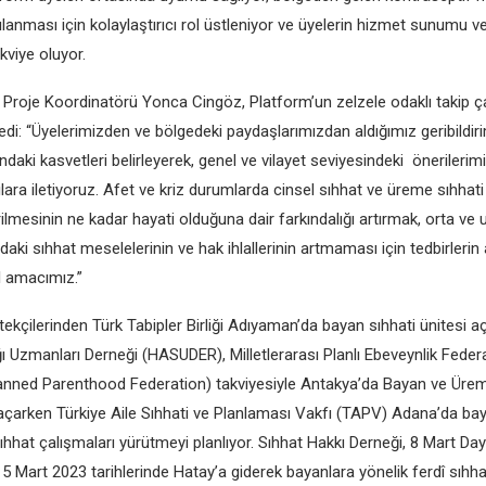
şılanması için kolaylaştırıcı rol üstleniyor ve üyelerin hizmet sunumu 
kviye oluyor.
Proje Koordinatörü Yonca Cingöz, Platform’un zelzele odaklı takip ça
öyledi: “Üyelerimizden ve bölgedeki paydaşlarımızdan aldığımız geribildi
ki kasvetleri belirleyerek, genel ve vilayet seviyesindeki önerilerimi
cılara iletiyoruz. Afet ve kriz durumlarda cinsel sıhhat ve üreme sıhhati
ilmesinin ne kadar hayati olduğuna dair farkındalığı artırmak, orta ve
aki sıhhat meselelerinin ve hak ihlallerinin artmaması için tedbirlerin
 amacımız.”
kçilerinden Türk Tabipler Birliği Adıyaman’da bayan sıhhati ünitesi aç
ğı Uzmanları Derneği (HASUDER), Milletlerarası Planlı Ebeveynlik Fede
lanned Parenthood Federation) takviyesiyle Antakya’da Bayan ve Ürem
açarken Türkiye Aile Sıhhati ve Planlaması Vakfı (TAPV) Adana’da ba
ıhhat çalışmaları yürütmeyi planlıyor. Sıhhat Hakkı Derneği, 8 Mart Da
 Mart 2023 tarihlerinde Hatay’a giderek bayanlara yönelik ferdî sıhha