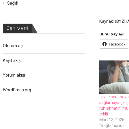
Sağlık
Kaynak: (BYZHA
ÜST VERI
Bunu paylaş:
Facebook
Oturum aç
Kayıt akışı
Yorum akışı
WordPress.org
İş ve konut hayatı
sağlamaya çalış
ruh sıhhatini müd
teklif
Mart 13, 2025
"Sağlık" içinde