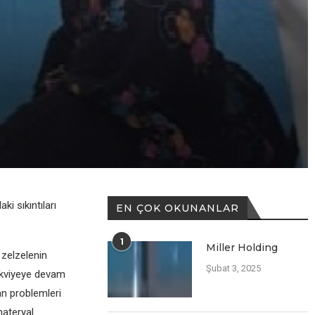
i sıkıntıları
EN ÇOK OKUNANLAR
1
Miller Holding
 zelzelenin
Şubat 3, 2025
takviyeye devam
an problemleri
materyal