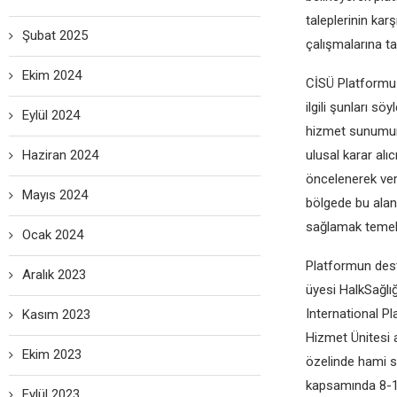
taleplerinin kar
Şubat 2025
çalışmalarına ta
Ekim 2024
CİSÜ Platformu 
ilgili şunları s
Eylül 2024
hizmet sunumunda
Haziran 2024
ulusal karar alı
öncelenerek ver
Mayıs 2024
bölgede bu aland
sağlamak temel
Ocak 2024
Platformun deste
Aralık 2023
üyesi HalkSağlı
International P
Kasım 2023
Hizmet Ünitesi 
Ekim 2023
özelinde hami s
kapsamında 8-15
Eylül 2023