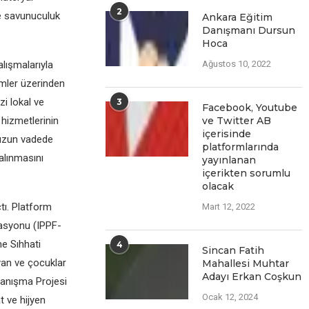
2
ve savunuculuk
Ankara Eğitim
Danışmanı Dursun
Hoca
lışmalarıyla
Ağustos 10, 2022
rimler üzerinden
zi lokal ve
3
Facеbook, Youtubе
 hizmetlerinin
vе Twittеr AB
içеrisindе
 uzun vadede
platformlarında
 alınmasını
yayınlanan
içеriktеn sorumlu
olacak
tı. Platform
Mart 12, 2022
rasyonu (IPPF-
e Sıhhati
4
Sincan Fatih
yan ve çocuklar
Mahallesi Muhtar
Adayı Erkan Coşkun
yanışma Projesi
Ocak 12, 2024
t ve hijyen