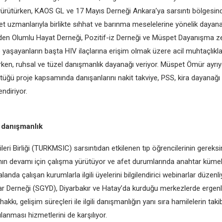
 yürütürken, KAOS GL ve 17 Mayıs Derneği Ankara’ya sarsıntı bölgesin
t uzmanlarıyla birlikte sıhhat ve barınma meselelerine yönelik dayan
den Olumlu Hayat Derneği, Pozitif-iz Derneği ve Müspet Dayanışma z
e yaşayanların başta HIV ilaçlarına erişim olmak üzere acil muhtaçlıklar
şırken, ruhsal ve tüzel danışmanlık dayanağı veriyor. Müspet Ömür ayr
ttüğü proje kapsamında danışanlarını nakit takviye, PSS, kira dayanağı
endiriyor.
 danışmanlık
leri Birliği (TURKMSIC) sarsıntıdan etkilenen tıp öğrencilerinin gereksi
ının devamı için çalışma yürütüyor ve afet durumlarında anahtar kümel
anda çalışan kurumlarla ilgili üyelerini bilgilendirici webinarlar düzenli
r Derneği (SGYD), Diyarbakır ve Hatay’da kurduğu merkezlerde ergenl
akkı, gelişim süreçleri ile ilgili danışmanlığın yanı sıra hamilelerin tak
şılanması hizmetlerini de karşılıyor.