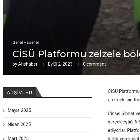
Genel Haberler
CİSÜ Platformu zelzele bö
by
Ahshaber
Eylül 2, 2023
0 comment
CİSÜ Platformu s
ARŞIVLER
çözmek için tüm
Mayıs 2025
Cinsel Sıhhat ve
gerçekleştiği 6
Nisan 2025
ediyorlar. Plat
Mart 2025
belirleyerek pl