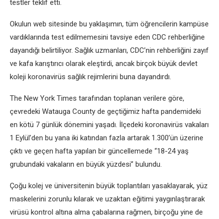
testler teklif etti.
Okulun web sitesinde bu yaklaşımın, tüm öğrencilerin kampüse
vardıklarında test edilmemesini tavsiye eden CDC rehberliğine
dayandığı belirtiliyor. Sağlık uzmanları, CDC’nin rehberliğini zayıf
ve kafa karıştırıcı olarak eleştirdi, ancak birçok büyük devlet
koleji koronavirüs sağlık rejimlerini buna dayandırdı.
The New York Times tarafından toplanan verilere göre,
çevredeki Watauga County de geçtiğimiz hafta pandemideki
en kötü 7 günlük dönemini yaşadı. İlçedeki koronavirüs vakaları
1 Eylül’den bu yana iki katından fazla artarak 1.300’ün üzerine
çıktı ve geçen hafta yapılan bir güncellemede “18-24 yaş
grubundaki vakaların en büyük yüzdesi” bulundu.
Çoğu kolej ve üniversitenin büyük toplantıları yasaklayarak, yüz
maskelerini zorunlu kılarak ve uzaktan eğitimi yaygınlaştırarak
virüsü kontrol altına alma çabalarına rağmen, birçoğu yine de