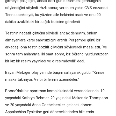
girmeye çalıştığını, ancak dört gün beklemesi gerektiğinin
söylendiğini söyledi. Hızlı sonuç veren en yakın CVS eczanesi
Tennessee’deydi, bu yüzden aile hekimini aradı ve onu 90
dakika uzaklıktaki bir sağlık tesisine gönderdi.
Testinin negatif çıktığını söyledi, ancak deneyim, önlem
almayanlara karşı sabırsızlığını artırdı. Perşembe günü bir
arkadaşı ona testin pozitif çıktığını söyleyerek mesaj attı, “ve
sonra tam anlamıyla, iki saat sonra, kız öğrenci yurdumuzdan
bir kız bir resim yayınladı ve o resimdeydi!” dedi.
Bayan Metzger olay yerinde başını sallayarak güldü: “Kimse
maske takmıyor. Ve birbirlerinin üzerindeler.”
Boone’daki bir apartman kompleksindeki verandalarında, 19
yaşındaki Kathryn Behmer, 20 yaşındaki Makenzie Thompson
ve 20 yaşındaki Anna Goebelbecker, gelecek dönem
Appalachian Eyaletine geri döneceklerinden bile emin