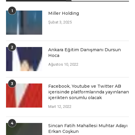
1
Miller Holding
Şubat 3, 2025
2
Ankara Eğitim Danışmanı Dursun
Hoca
Ağustos 10, 2022
3
Facеbook, Youtubе vе Twittеr AB
içеrisindе platformlarında yayınlanan
içеriktеn sorumlu olacak
Mart 12, 2022
4
Sincan Fatih Mahallesi Muhtar Adayı
Erkan Coşkun