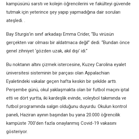
kampüsünü sarstı ve kolejin öğrencilerini ve fakülteyi güvende
tutmak için yeterince şey yapıp yapmadığına dair soruları
ateşledi. .
Bay Sturgis’in sınıf arkadaşı Emma Crider, “Bu virüsün
gerçekten var olması bir aldatmaca değil” dedi. “Bundan önce
genel zihniyet ‘gözden uzak, akıl dışı’ idi.”
Bu noktanın altını çizmek istercesine, Kuzey Carolina eyalet
üniversitesi sisteminin bir parçası olan Appalachian
Eyaletindeki vakalar geçen hafta keskin bir şekilde arttı.
Perşembe günü, okul yaklaşmakta olan bir futbol maçını iptal
etti ve dört yurtta, iki kardeşlik evinde, voleybol takımında ve
futbol programında salgın olduğunu duyurdu. Okulun kontrol
paneli, Haziran ayının başından bu yana 20.000 öğrencilik
kampüste 700’den fazla onaylanmış Covid-19 vakasını
gösteriyor.