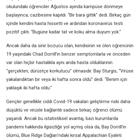
okulundaki öğrenciler Ağustos ayında kampüse dönmeye
başlayınca, cazibesine kapıldı. “Bir bara gittik” dedi. Birkaç gün
içinde kendini hasta hissetti ve ardından koronavirüs testi
pozitif çıktı: “Bugüne kadar tat ve koku alma duyum yok.”
Ancak daha da sinir bozucu olan, kendisinin ve ölen öğrencinin
19 yaşındaki Chad Dorrill’in benzer semptomlarla ve önceden
var olan hiçbir hastalıkla aynı anda hasta olduklarının
“gerçekten, dürüstçe korkutucu” olmasıdır. Bay Sturgis, “Virüse
yakalandıktan bir veya iki hafta sonra öldü” dedi. “Benim için
yaklaşık iki hafta oldu.”
Gençler genellikle ciddi Covid-19 vakaları geliştirme riski daha
düşüktü ve virüsle bağlantılı sadece birkaç öğrenci ölümü
yaşandı. Ancak bu istatistiksel avantaj, bazı kurumlarda
pandemi hakkında ilgisizliğe yol açmış olsa da, Bay Dorrill’in
ölümü, Blue Ridge Dağları’ndaki kırsal Appalachian Eyaleti