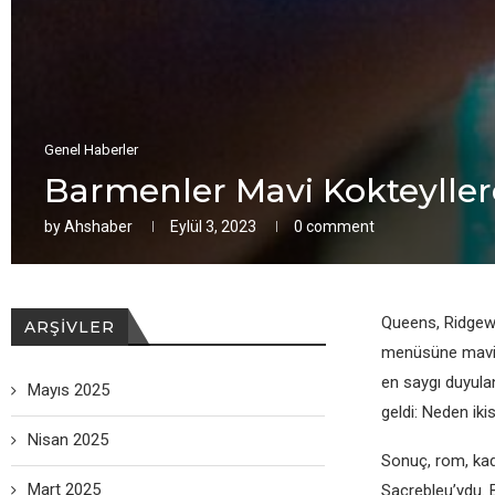
Genel Haberler
Barmenler Mavi Kokteyllere 
by
Ahshaber
Eylül 3, 2023
0 comment
Queens, Ridgewo
ARŞIVLER
menüsüne mavi b
en saygı duyula
Mayıs 2025
geldi: Neden iki
Nisan 2025
Sonuç, rom, kad
Mart 2025
Sacrebleu’ydu. 