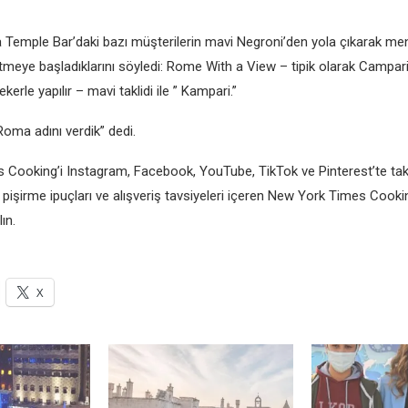
 Temple Bar’daki bazı müşterilerin mavi Negroni’den yola çıkarak me
etmeye başladıklarını söyledi: Rome With a View – tipik olarak Campari
erle yapılır – mavi taklidi ile ” Kampari.”
Roma adını verdik” dedi.
Cooking’i Instagram, Facebook, YouTube, TikTok ve Pinterest’te takip
 pişirme ipuçları ve alışveriş tavsiyeleri içeren New York Times Cooki
ın.
X