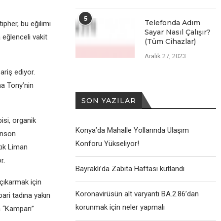
5
Telefonda Adım
ipher, bu eğilimi
Sayar Nasıl Çalışır?
 eğlenceli vakit
(Tüm Cihazlar)
Aralık 27, 2023
riş ediyor.
ma Tony’nin
SON YAZILAR
isi, organik
Konya’da Mahalle Yollarında Ulaşım
onson
Konforu Yükseliyor!
tık Liman
r.
Bayraklı’da Zabıta Haftası kutlandı
çıkarmak için
Koronavirüsün alt varyantı BA.2.86’dan
pari tadına yakın
korunmak için neler yapmalı
a “Kampari”