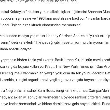
 Mavi renk “kokteyllerin bütünlüğünü bozmaz” dedi.
opikal Kokteyller” kitabını yazan alkollü içkiler eğitimcisi Shannon Must
in popülerleşmesine ve 1990’ların nostaljisine bağlıyor. “İnsanlar barda
” dedi. “İşlerin biraz kitsch olmasından memnunlar.”
imlerinden medya yapımcısı Lindsay Gardner, Sacrebleu’yu sık sık sipa
verim” dedi ve ekledi, “Tiki içeceği gibi hissettiriyor mu bilmiyorum a
aha abartılı geliyor.”
i yapmanın birden fazla yolu vardır. Batık Liman Kulübü’nün mavi zomb
tozu ve gıda boyası kullanıyor.Kredi…The New York Times için Gus Ar
 içeceği mavi yapmanın en yaygın yolu olsa da tek yol bu değildir. Ba
zombisi, rengini organik mavi-yeşil alg tozu ve gıda boyasından alıyo
avi Negroni’sinin sahibi Sam Ross, rengi kırmızı-pembe Campari’den 
nedi, ancak en iyi sonuçları vermediler. Böylece renksiz bitterleri Cam
inceye kadar harmanladı ve birkaç damla mavi gıda boyası ekledi. Bun