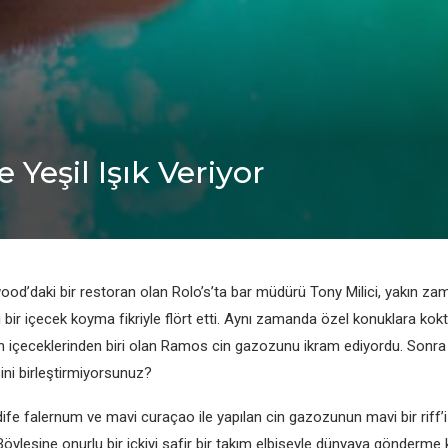
Yeşil Işık Veriyor
od’daki bir restoran olan Rolo’s’ta bar müdürü Tony Milici, yakın za
ir içecek koyma fikriyle flört etti. Aynı zamanda özel konuklara kokt
n içeceklerinden biri olan Ramos cin gazozunu ikram ediyordu. Sonra a
sini birleştirmiyorsunuz?
ife falernum ve mavi curaçao ile yapılan cin gazozunun mavi bir riff’i
Böylesine onurlu bir içkiyi safir bir takım elbiseyle dünyaya gönderm