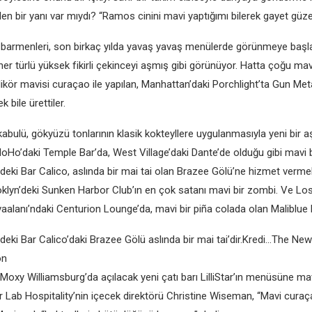
en bir yanı var mıydı? “Ramos cinini mavi yaptığımı bilerek gayet güz
 barmenleri, son birkaç yılda yavaş yavaş menülerde görünmeye başlad
li her türlü yüksek fikirli çekinceyi aşmış gibi görünüyor. Hatta çoğu mav
likör mavisi curaçao ile yapılan, Manhattan’daki Porchlight’ta Gun Meta
k bile ürettiler.
abulü, gökyüzü tonlarının klasik kokteyllere uygulanmasıyla yeni bir a
oHo’daki Temple Bar’da, West Village’daki Dante’de olduğu gibi mavi b
deki Bar Calico, aslında bir mai tai olan Brazee Gölü’ne hizmet vermek
yn’deki Sunken Harbor Club’ın en çok satanı mavi bir zombi. Ve Lo
vaalanı’ndaki Centurion Lounge’da, mavi bir piña colada olan Maliblue
deki Bar Calico’daki Brazee Gölü aslında bir mai tai’dir.Kredi…The Ne
on
oxy Williamsburg’da açılacak yeni çatı barı LilliStar’ın menüsüne mavi
 Lab Hospitality’nin içecek direktörü Christine Wiseman, “Mavi curaçao