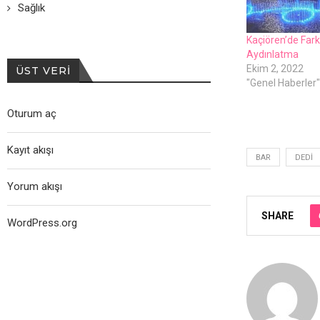
Sağlık
Kaçiören’de Fark
Aydınlatma
Ekim 2, 2022
ÜST VERI
"Genel Haberler"
Oturum aç
Kayıt akışı
BAR
DEDI
Yorum akışı
SHARE
WordPress.org