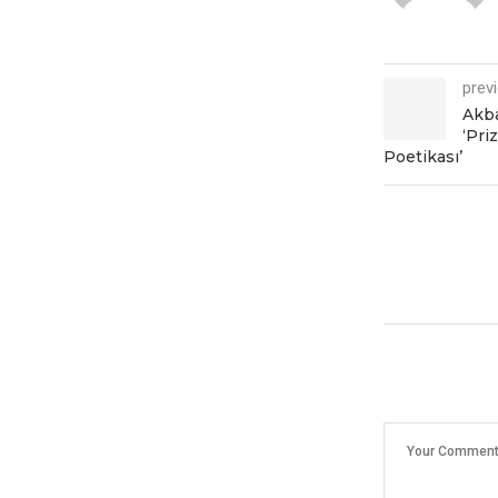
prev
Akba
‘Pri
Poetikası’