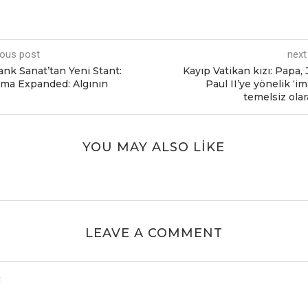
ious post
next
nk Sanat’tan Yeni Stant:
Kayıp Vatikan kızı: Papa,
zma Expanded: Algının
Paul II’ye yönelik ‘im
temelsiz olar
YOU MAY ALSO LIKE
LEAVE A COMMENT