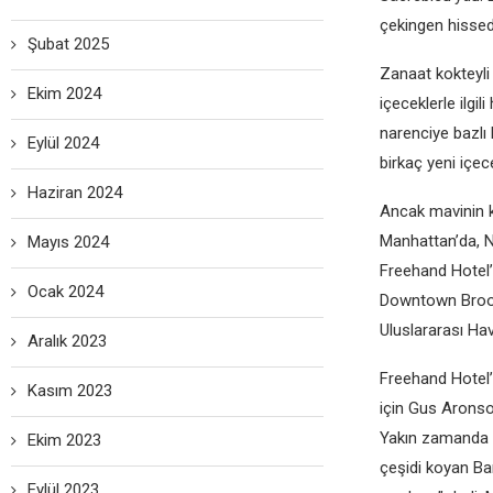
çekingen hissed
Şubat 2025
Zanaat kokteyli
Ekim 2024
içeceklerle ilgi
narenciye bazlı 
Eylül 2024
birkaç yeni içece
Haziran 2024
Ancak mavinin k
Manhattan’da, N
Mayıs 2024
Freehand Hotel’
Ocak 2024
Downtown Brookl
Uluslararası Ha
Aralık 2023
Freehand Hotel’
Kasım 2023
için Gus Arons
Yakın zamanda M
Ekim 2023
çeşidi koyan Bar
Eylül 2023