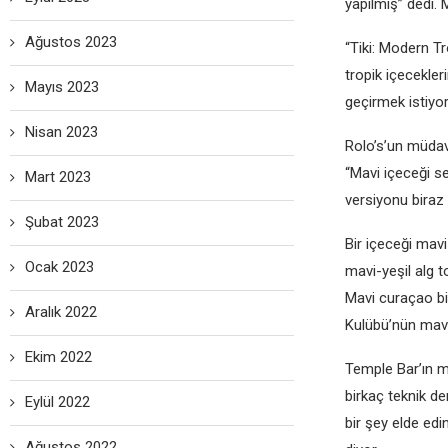
yapılmış” dedi.
Ağustos 2023
“Tiki: Modern Tr
tropik içecekler
Mayıs 2023
geçirmek istiyor
Nisan 2023
Rolo’s’un müdav
“Mavi içeceği se
Mart 2023
versiyonu biraz d
Şubat 2023
Bir içeceği mav
Ocak 2023
mavi-yeşil alg 
Mavi curaçao bir
Aralık 2022
Kulübü’nün mavi 
Ekim 2022
Temple Bar’ın m
birkaç teknik de
Eylül 2022
bir şey elde ed
Ağustos 2022