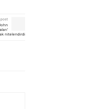
 post
 John
aları’
ak nitelendirdi