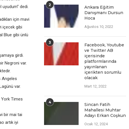
2
el uyudum” dedi.
Ankara Eğitim
Danışmanı Dursun
Hoca
ıkları için mavi
i içecek gibi
Ağustos 10, 2022
l Blue gibi ünlü
3
Facеbook, Youtubе
vе Twittеr AB
şamaya girdi.
içеrisindе
platformlarında
ir Negroni var.
yayınlanan
tedir.
içеriktеn sorumlu
olacak
s Angeles
 Lagünü var.
Mart 12, 2022
w York Times
4
Sincan Fatih
Mahallesi Muhtar
 bir mai tai
Adayı Erkan Coşkun
 artık iyi
Ocak 12, 2024