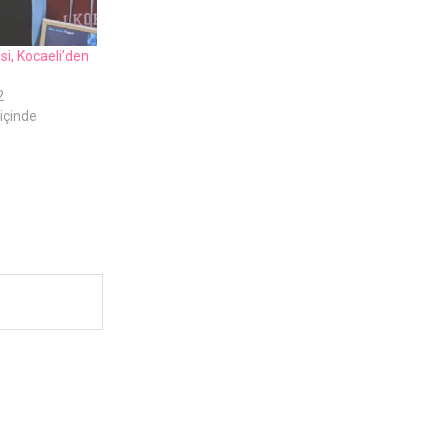
si, Kocaeli’den
2
içinde