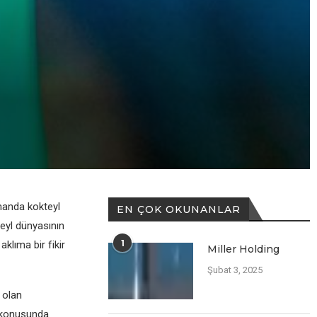
manda kokteyl
EN ÇOK OKUNANLAR
eyl dünyasının
1
klıma bir fikir
Miller Holding
Şubat 3, 2025
 olan
e konusunda