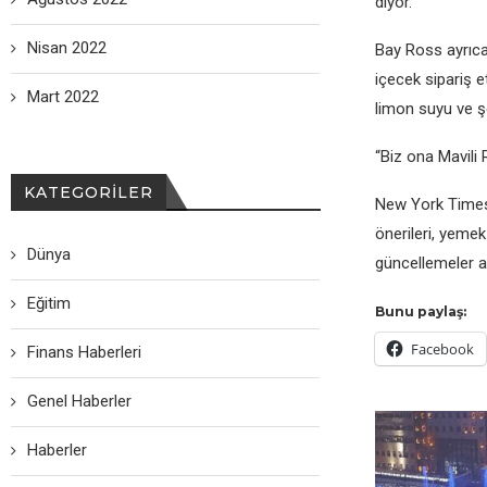
diyor.
Nisan 2022
Bay Ross ayrıca
içecek sipariş 
Mart 2022
limon suyu ve şek
“Biz ona Mavili 
KATEGORILER
New York Times 
önerileri, yemek
Dünya
güncellemeler al
Eğitim
Bunu paylaş:
Facebook
Finans Haberleri
Genel Haberler
Haberler