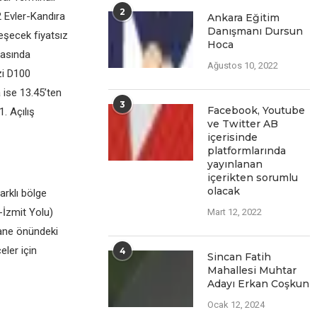
2
 Evler-Kandıra
Ankara Eğitim
Danışmanı Dursun
leşecek fiyatsız
Hoca
tasında
Ağustos 10, 2022
zi D100
 ise 13.45’ten
3
Facеbook, Youtubе
. Açılış
vе Twittеr AB
içеrisindе
platformlarında
yayınlanan
içеriktеn sorumlu
olacak
arklı bölge
-İzmit Yolu)
Mart 12, 2022
tane önündeki
eler için
4
Sincan Fatih
Mahallesi Muhtar
Adayı Erkan Coşkun
Ocak 12, 2024