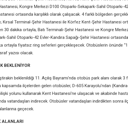
Hastanesi, Kongre Merkezi D100 Otoparkı-Sekapark-Sahil Otoparkı-42
tanesi ortasında karşılıklı olarak çalışacak. 4 farklı bölgeden gerçek
e; Kırsal Terminal-Şehir Hastanesi ile Körfez Kent-Şehir Hastanesi or
ren 30 dakika ortayla, Batı Terminali-Şehir Hastanesi ve Kongre Merke
rk-Sahil Otoparkı-42 Evler-Kandıra Sapağı-Şehir Hastanesi ortasında
ka ortayla fiyatsız ring seferleri gerçekleşecek. Otobüslerin önünde “11
raf yazısı olacak.
AK BEKLENİYOR
iştirakin beklenildiği 11. Açılış Bayramı’nda otobüs park alanı olarak 3 f
 Bu kapsamda ilçelerden gelen otobüsler, D-605 Karayolu’ndan (Kandıra
ilişki yolunu kullanarak Kent Hastanesi’ne ulaşacak ve akabinde has
da vatandaşları indirecek. Otobüsler vatandaşları indirdikten sonra ilç
alanlarına geçecek.
 ALANLARI