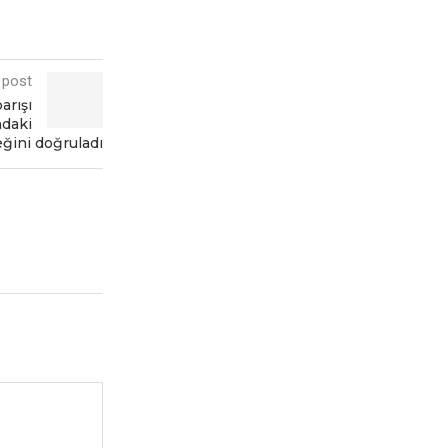
 post
arışı
daki
eğini doğruladı