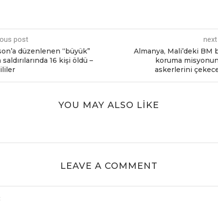
ious post
next
on’a düzenlenen “büyük”
Almanya, Mali’deki BM b
 saldırılarında 16 kişi öldü –
koruma misyonun
liler
askerlerini çekec
YOU MAY ALSO LIKE
LEAVE A COMMENT