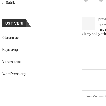
Sağlık
prev
ÜST VERI
Hers
hava
Ukraynalı yetki
Oturum aç
Kayıt akışı
Yorum akışı
WordPress.org