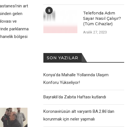
stanesi’nin art
5
Telefonda Adım
sinden gelen
Sayar Nasıl Çalışır?
ilovası ve
(Tüm Cihazlar)
rinde parklanma
Aralık 27, 2023
phanelik bölgesi
SON YAZILAR
Konya’da Mahalle Yollarında Ulaşım
Konforu Yükseliyor!
Bayraklı’da Zabıta Haftası kutlandı
Koronavirüsün alt varyantı BA.2.86’dan
korunmak için neler yapmalı