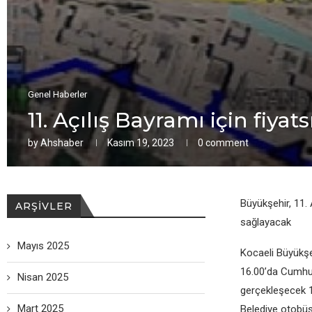
Genel Haberler
11. Açılış Bayramı için fiyats
by
Ahshaber
Kasım 19, 2023
0 comment
Büyükşehir, 11. 
ARŞIVLER
sağlayacak
Mayıs 2025
Kocaeli Büyükşe
16.00’da Cumhur
Nisan 2025
gerçekleşecek 11
Mart 2025
Belediye otobüsl