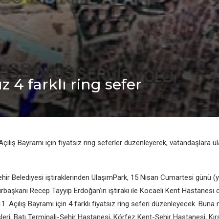
ız 4 farklı ring sefer
Açılış Bayramı için fiyatsız ring seferler düzenleyerek, vatandaşlara ul
hir Belediyesi iştiraklerinden UlaşımPark, 15 Nisan Cumartesi günü (y
başkanı Recep Tayyip Erdoğan’ın iştiraki ile Kocaeli Kent Hastanesi
. Açılış Bayramı için 4 farklı fiyatsız ring seferi düzenleyecek. Buna
eri, Batı Terminali-Şehir Hastanesi, Körfez Kent-Şehir Hastanesi, Kır