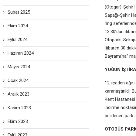
(Otogar)-Şehir 
Şubat 2025
Sapağı-Şehir Has
ring seferlerind
Ekim 2024
13.30’dan itiba
Eylül 2024
Otoparkı-Sekapa
itibaren 30 daki
Haziran 2024
Bayramı’na” mas
Mayıs 2024
YOĞUN İŞTİR
Ocak 2024
12 ilçeden ağır 
kararlaştırıldı.
Aralık 2023
Kent Hastanesi 
indirme noktasın
Kasım 2023
belirlenen park 
Ekim 2023
OTOBÜS PARK
Eylül 2023