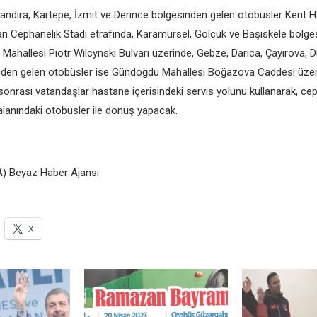
ndıra, Kartepe, İzmit ve Derince bölgesinden gelen otobüsler Kent Ha
an Cephanelik Stadı etrafında, Karamürsel, Gölcük ve Başiskele bölge
Mahallesi Pıotr Wılcynskı Bulvarı üzerinde, Gebze, Darıca, Çayırova, D
nden gelen otobüsler ise Gündoğdu Mahallesi Boğazova Caddesi üze
sonrası vatandaşlar hastane içerisindeki servis yolunu kullanarak, ce
alanındaki otobüsler ile dönüş yapacak.
) Beyaz Haber Ajansı
X