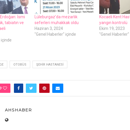
Erdoğan: İsmi
Lüleburgaz’da mezarlık
Kocaeli Kent Ha
k, tabiatın ve
seferleri muhakkak oldu
yangın kontrolü
aeli
Haziran 3, 2024
Ekim 19, 2023
"Genel Haberler" içinde
"Genel Haberler" 
 içinde
GE
OTOBÜS
ŞEHIR HASTANESI
0
AHSHABER