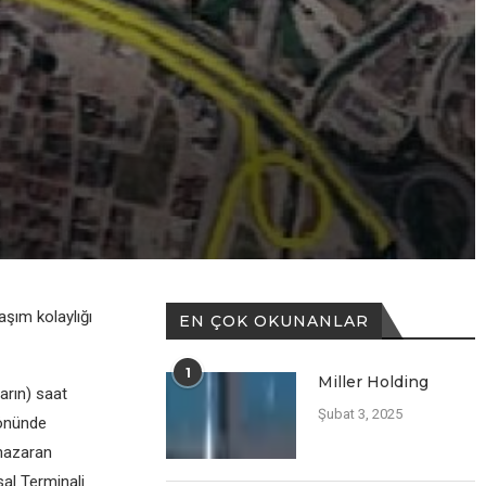
aşım kolaylığı
EN ÇOK OKUNANLAR
1
Miller Holding
arın) saat
Şubat 3, 2025
 önünde
 nazaran
sal Terminali