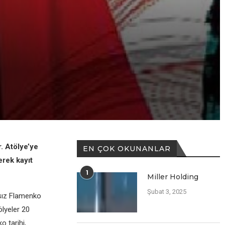
. Atölye’ye
EN ÇOK OKUNANLAR
erek kayıt
1
Miller Holding
Şubat 3, 2025
tsız Flamenko
ölyeler 20
 tarihi,