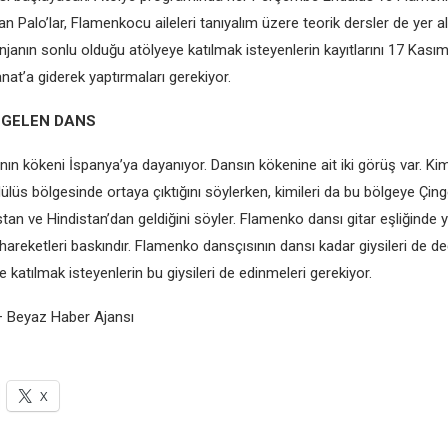
n Palo’lar, Flamenkocu aileleri tanıyalım üzere teorik dersler de yer a
janın sonlu olduğu atölyeye katılmak isteyenlerin kayıtlarını 17 Kasım
at’a giderek yaptırmaları gerekiyor.
 GELEN DANS
n kökeni İspanya’ya dayanıyor. Dansın kökenine ait iki görüş var. Kimi
lüs bölgesinde ortaya çıktığını söylerken, kimileri da bu bölgeye Çin
tan ve Hindistan’dan geldiğini söyler. Flamenko dansı gitar eşliğinde ya
areketleri baskındır. Flamenko dansçısının dansı kadar giysileri de değ
 katılmak isteyenlerin bu giysileri de edinmeleri gerekiyor.
– Beyaz Haber Ajansı
X