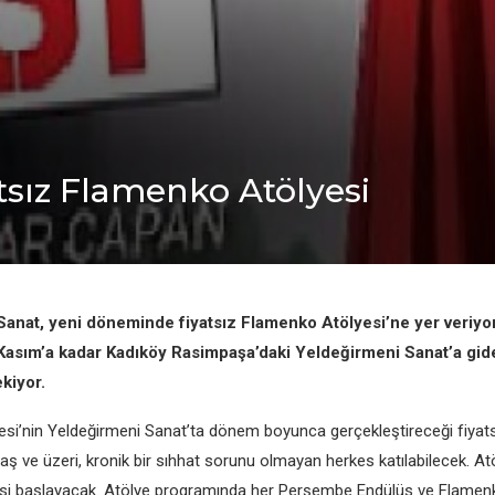
tsız Flamenko Atölyesi
anat, yeni döneminde fiyatsız Flamenko Atölyesi’ne yer veriyor
7 Kasım’a kadar Kadıköy Rasimpaşa’daki Yeldeğirmeni Sanat’a gid
kiyor.
esi’nin Yeldeğirmeni Sanat’ta dönem boyunca gerçekleştireceği fiya
aş ve üzeri, kronik bir sıhhat sorunu olmayan herkes katılabilecek. At
i başlayacak. Atölye programında her Perşembe Endülüs ve Flamenko