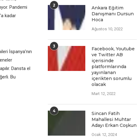
2
lıyor. Pandemi
Ankara Eğitim
Danışmanı Dursun
’a kadar
Hoca
Ağustos 10, 2022
3
Facеbook, Youtubе
leri İspanya’nın
vе Twittеr AB
geneler
içеrisindе
platformlarında
pılır. Dansta el
yayınlanan
erli. Bu
içеriktеn sorumlu
olacak
Mart 12, 2022
4
Sincan Fatih
Mahallesi Muhtar
Adayı Erkan Coşkun
Ocak 12, 2024