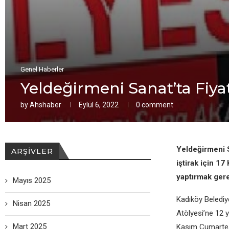
Genel Haberler
Yeldeğirmeni Sanat’ta Fiya
by
Ahshaber
Eylül 6, 2022
0 comment
Yeldeğirmeni S
ARŞIVLER
iştirak için 1
yaptırmak gere
Mayıs 2025
Kadıköy Belediy
Nisan 2025
Atölyesi’ne 12 y
Mart 2025
Kasım Cumartes