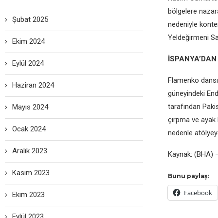
bölgelere nazara
Şubat 2025
nedeniyle konten
Yeldeğirmeni San
Ekim 2024
İSPANYA’DAN
Eylül 2024
Flamenko dansını
Haziran 2024
güneyindeki Endü
tarafından Pakis
Mayıs 2024
çırpma ve ayak h
Ocak 2024
nedenle atölyeye
Aralık 2023
Kaynak: (BHA) 
Kasım 2023
Bunu paylaş:
Facebook
Ekim 2023
Eylül 2023