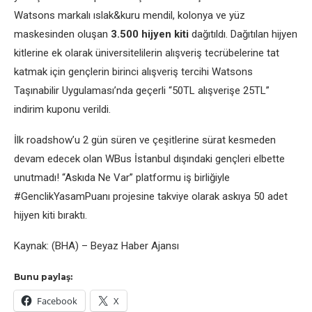
Watsons markalı ıslak&kuru mendil, kolonya ve yüz
maskesinden oluşan
3.500 hijyen kiti
dağıtıldı. Dağıtılan hijyen
kitlerine ek olarak üniversitelilerin alışveriş tecrübelerine tat
katmak için gençlerin birinci alışveriş tercihi Watsons
Taşınabilir Uygulaması’nda geçerli “50TL alışverişe 25TL”
indirim kuponu verildi.
İlk roadshow’u 2 gün süren ve çeşitlerine sürat kesmeden
devam edecek olan WBus İstanbul dışındaki gençleri elbette
unutmadı! “Askıda Ne Var” platformu iş birliğiyle
#GenclikYasamPuanı projesine takviye olarak askıya 50 adet
hijyen kiti bıraktı.
Kaynak: (BHA) – Beyaz Haber Ajansı
Bunu paylaş:
Facebook
X