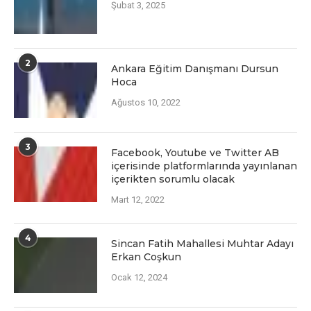
Şubat 3, 2025
2
Ankara Eğitim Danışmanı Dursun
Hoca
Ağustos 10, 2022
3
Facеbook, Youtubе vе Twittеr AB
içеrisindе platformlarında yayınlanan
içеriktеn sorumlu olacak
Mart 12, 2022
4
Sincan Fatih Mahallesi Muhtar Adayı
Erkan Coşkun
Ocak 12, 2024