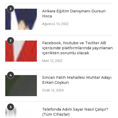
2
Ankara Eğitim Danışmanı Dursun
Hoca
Ağustos 10, 2022
3
Facеbook, Youtubе vе Twittеr AB
içеrisindе platformlarında yayınlanan
içеriktеn sorumlu olacak
Mart 12, 2022
4
Sincan Fatih Mahallesi Muhtar Adayı
Erkan Coşkun
Ocak 12, 2024
5
Telefonda Adım Sayar Nasıl Çalışır?
(Tüm Cihazlar)