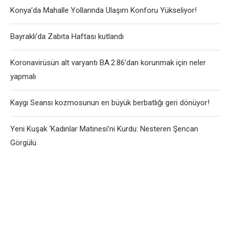
Konya’da Mahalle Yollarında Ulaşım Konforu Yükseliyor!
Bayraklı’da Zabıta Haftası kutlandı
Koronavirüsün alt varyantı BA.2.86’dan korunmak için neler
yapmalı
Kaygı Seansı kozmosunun en büyük berbatlığı geri dönüyor!
Yeni Kuşak ‘Kadınlar Matinesi’ni Kurdu: Nesteren Şencan
Görgülü
User-Agent: SemrushBot Disallow: /