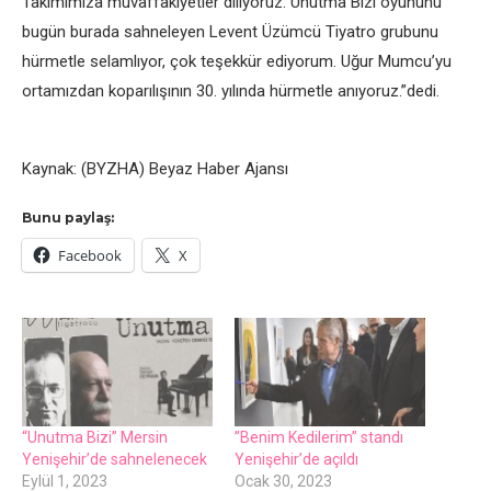
Takımımıza muvaffakiyetler diliyoruz. Unutma Bizi oyununu
bugün burada sahneleyen Levent Üzümcü Tiyatro grubunu
hürmetle selamlıyor, çok teşekkür ediyorum. Uğur Mumcu’yu
ortamızdan koparılışının 30. yılında hürmetle anıyoruz.”dedi.
Kaynak: (BYZHA) Beyaz Haber Ajansı
Bunu paylaş:
Facebook
X
“Unutma Bizi” Mersin
”Benim Kedilerim” standı
Yenişehir’de sahnelenecek
Yenişehir’de açıldı
Eylül 1, 2023
Ocak 30, 2023