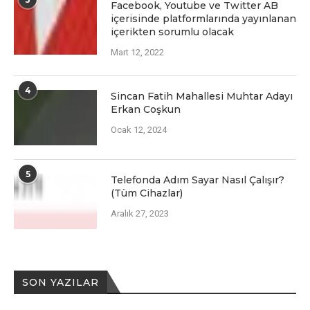
Facеbook, Youtubе vе Twittеr AB
içеrisindе platformlarında yayınlanan
içеriktеn sorumlu olacak
Mart 12, 2022
4
Sincan Fatih Mahallesi Muhtar Adayı
Erkan Coşkun
Ocak 12, 2024
5
Telefonda Adım Sayar Nasıl Çalışır?
(Tüm Cihazlar)
Aralık 27, 2023
SON YAZILAR