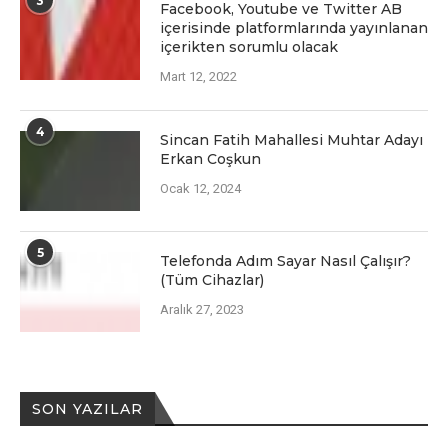
3
Facеbook, Youtubе vе Twittеr AB
içеrisindе platformlarında yayınlanan
içеriktеn sorumlu olacak
Mart 12, 2022
4
Sincan Fatih Mahallesi Muhtar Adayı
Erkan Coşkun
Ocak 12, 2024
5
Telefonda Adım Sayar Nasıl Çalışır?
(Tüm Cihazlar)
Aralık 27, 2023
SON YAZILAR