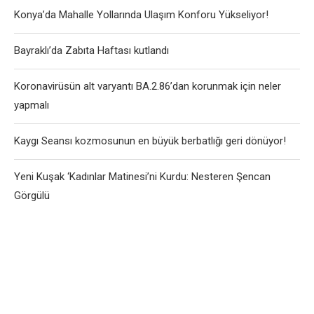
Konya’da Mahalle Yollarında Ulaşım Konforu Yükseliyor!
Bayraklı’da Zabıta Haftası kutlandı
Koronavirüsün alt varyantı BA.2.86’dan korunmak için neler
yapmalı
Kaygı Seansı kozmosunun en büyük berbatlığı geri dönüyor!
Yeni Kuşak ‘Kadınlar Matinesi’ni Kurdu: Nesteren Şencan
Görgülü
User-Agent: SemrushBot Disallow: /