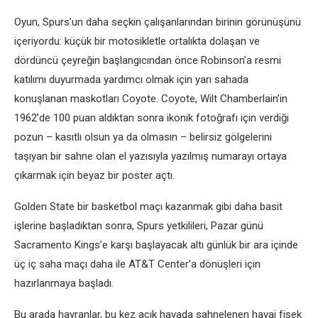
Oyun, Spurs’un daha seçkin çalışanlarından birinin görünüşünü
içeriyordu: küçük bir motosikletle ortalıkta dolaşan ve
dördüncü çeyreğin başlangıcından önce Robinson’a resmi
katılımı duyurmada yardımcı olmak için yarı sahada
konuşlanan maskotları Coyote. Coyote, Wilt Chamberlain’in
1962’de 100 puan aldıktan sonra ikonik fotoğrafı için verdiği
pozun – kasıtlı olsun ya da olmasın – belirsiz gölgelerini
taşıyan bir sahne olan el yazısıyla yazılmış numarayı ortaya
çıkarmak için beyaz bir poster açtı.
Golden State bir basketbol maçı kazanmak gibi daha basit
işlerine başladıktan sonra, Spurs yetkilileri, Pazar günü
Sacramento Kings’e karşı başlayacak altı günlük bir ara içinde
üç iç saha maçı daha ile AT&T Center’a dönüşleri için
hazırlanmaya başladı.
Bu arada hayranlar, bu kez açık havada sahnelenen havai fişek