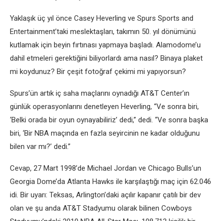
Yaklaşık üç yıl önce Casey Heverling ve Spurs Sports and
Entertainment’taki meslektaşları, takımın 50. yıl dönümünü
kutlamak için beyin fırtınası yapmaya başladı. Alamodome’u
dahil etmeleri gerektiğini biliyorlardı ama nasıl? Binaya plaket
mi koydunuz? Bir çeşit fotoğraf çekimi mi yapıyorsun?
Spurs’ün artık iç saha maçlarını oynadığı AT&T Center’ın
günlük operasyonlarını denetleyen Heverling, “Ve sonra biri,
‘Belki orada bir oyun oynayabiliriz’ dedi,” dedi. “Ve sonra başka
biri, ‘Bir NBA maçında en fazla seyircinin ne kadar olduğunu
bilen var mı?’ dedi.”
Cevap, 27 Mart 1998’de Michael Jordan ve Chicago Bulls’un
Georgia Dome’da Atlanta Hawks ile karşılaştığı maç için 62.046
idi. Bir uyarı: Teksas, Arlington’daki açılır kapanır çatılı bir dev
olan ve şu anda AT&T Stadyumu olarak bilinen Cowboys