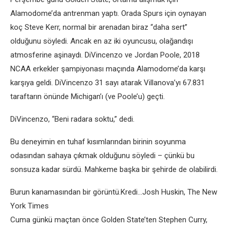
Alamodome’da antrenman yaptı. Orada Spurs için oynayan
koç Steve Kerr, normal bir arenadan biraz “daha sert”
olduğunu söyledi. Ancak en az iki oyuncusu, olağandışı
atmosferine aşinaydı. DiVincenzo ve Jordan Poole, 2018
NCAA erkekler şampiyonası maçında Alamodome’da karşı
karşıya geldi. DiVincenzo 31 sayı atarak Villanova’yı 67.831
taraftarın önünde Michigan’ı (ve Poole’u) geçti.
DiVincenzo, “Beni radara soktu,” dedi.
Bu deneyimin en tuhaf kısımlarından birinin soyunma
odasından sahaya çıkmak olduğunu söyledi – çünkü bu
sonsuza kadar sürdü. Mahkeme başka bir şehirde de olabilirdi.
Burun kanamasından bir görüntü.Kredi…Josh Huskin, The New
York Times
Cuma günkü maçtan önce Golden State’ten Stephen Curry,