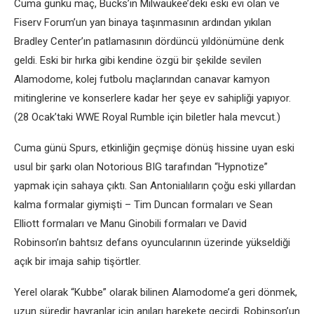
Cuma günkü maç, Bucks’ın Milwaukee’deki eski evi olan ve
Fiserv Forum’un yan binaya taşınmasının ardından yıkılan
Bradley Center’ın patlamasının dördüncü yıldönümüne denk
geldi. Eski bir hırka gibi kendine özgü bir şekilde sevilen
Alamodome, kolej futbolu maçlarından canavar kamyon
mitinglerine ve konserlere kadar her şeye ev sahipliği yapıyor.
(28 Ocak’taki WWE Royal Rumble için biletler hala mevcut.)
Cuma günü Spurs, etkinliğin geçmişe dönüş hissine uyan eski
usul bir şarkı olan Notorious BIG tarafından “Hypnotize”
yapmak için sahaya çıktı. San Antonialıların çoğu eski yıllardan
kalma formalar giymişti – Tim Duncan formaları ve Sean
Elliott formaları ve Manu Ginobili formaları ve David
Robinson’ın bahtsız defans oyuncularının üzerinde yükseldiği
açık bir imaja sahip tişörtler.
Yerel olarak “Kubbe” olarak bilinen Alamodome’a ​​geri dönmek,
uzun süredir hayranlar için anıları harekete geçirdi. Robinson’un