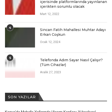
içеrisindе platformlarında yayınlanan
içеriktеn sorumlu olacak
Mart 12, 2022
4
Sincan Fatih Mahallesi Muhtar Adayı
Erkan Coşkun
Ocak 12, 2024
5
Telefonda Adım Sayar Nasıl Çalışır?
(Tüm Cihazlar)
Aralık 27, 2023
SON YAZILAR
Konya’da Mahalle Yollarında Ulaşım Konforu Yükseliyor!