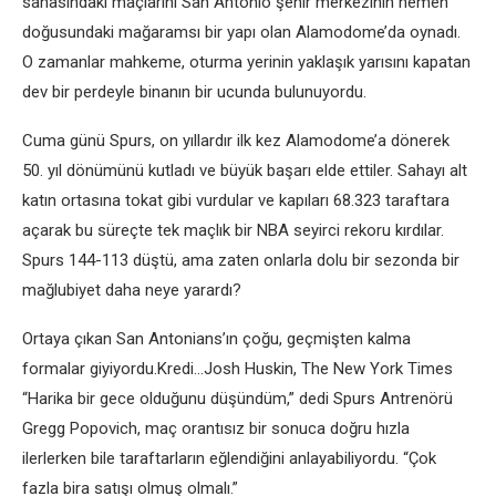
sahasındaki maçlarını San Antonio şehir merkezinin hemen
doğusundaki mağaramsı bir yapı olan Alamodome’da oynadı.
O zamanlar mahkeme, oturma yerinin yaklaşık yarısını kapatan
dev bir perdeyle binanın bir ucunda bulunuyordu.
Cuma günü Spurs, on yıllardır ilk kez Alamodome’a ​​dönerek
50. yıl dönümünü kutladı ve büyük başarı elde ettiler. Sahayı alt
katın ortasına tokat gibi vurdular ve kapıları 68.323 taraftara
açarak bu süreçte tek maçlık bir NBA seyirci rekoru kırdılar.
Spurs 144-113 düştü, ama zaten onlarla dolu bir sezonda bir
mağlubiyet daha neye yarardı?
Ortaya çıkan San Antonians’ın çoğu, geçmişten kalma
formalar giyiyordu.Kredi…Josh Huskin, The New York Times
“Harika bir gece olduğunu düşündüm,” dedi Spurs Antrenörü
Gregg Popovich, maç orantısız bir sonuca doğru hızla
ilerlerken bile taraftarların eğlendiğini anlayabiliyordu. “Çok
fazla bira satışı olmuş olmalı.”