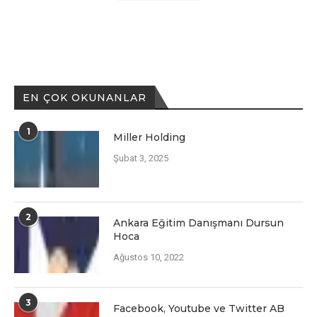
EN ÇOK OKUNANLAR
1
Miller Holding
Şubat 3, 2025
2
Ankara Eğitim Danışmanı Dursun
Hoca
Ağustos 10, 2022
3
Facеbook, Youtubе vе Twittеr AB