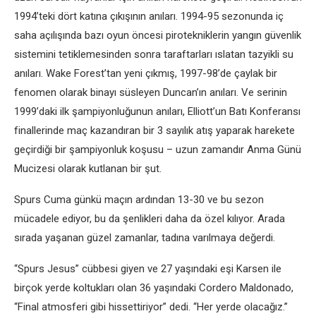
1994’teki dört katına çıkışının anıları. 1994-95 sezonunda iç
saha açılışında bazı oyun öncesi pirotekniklerin yangın güvenlik
sistemini tetiklemesinden sonra taraftarları ıslatan tazyikli su
anıları. Wake Forest’tan yeni çıkmış, 1997-98’de çaylak bir
fenomen olarak binayı süsleyen Duncan’ın anıları. Ve serinin
1999’daki ilk şampiyonluğunun anıları, Elliott’un Batı Konferansı
finallerinde maç kazandıran bir 3 sayılık atış yaparak harekete
geçirdiği bir şampiyonluk koşusu – uzun zamandır Anma Günü
Mucizesi olarak kutlanan bir şut.
Spurs Cuma günkü maçın ardından 13-30 ve bu sezon
mücadele ediyor, bu da şenlikleri daha da özel kılıyor. Arada
sırada yaşanan güzel zamanlar, tadına varılmaya değerdi.
“Spurs Jesus” cübbesi giyen ve 27 yaşındaki eşi Karsen ile
birçok yerde koltukları olan 36 yaşındaki Cordero Maldonado,
“Final atmosferi gibi hissettiriyor” dedi. “Her yerde olacağız.”