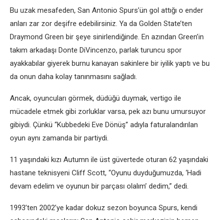
Bu uzak mesafeden, San Antonio Spurs’ün gol attığı o ender
anları zar zor deşifre edebilirsiniz. Ya da Golden State’ten
Draymond Green bir şeye sinirlendiğinde. En azından Green’in
takım arkadaşı Donte DiVincenzo, parlak turuncu spor
ayakkabılar giyerek burnu kanayan sakinlere bir iyilik yaptı ve bu
da onun daha kolay tanınmasını sağladı.
Ancak, oyuncuları görmek, düdüğü duymak, vertigo ile
mücadele etmek gibi zorluklar varsa, pek azı bunu umursuyor
gibiydi. Çünkü “Kubbedeki Eve Dönüş” adıyla faturalandırılan
oyun aynı zamanda bir partiydi.
11 yaşındaki kızı Autumn ile üst güvertede oturan 62 yaşındaki
hastane teknisyeni Cliff Scott, “Oyunu duyduğumuzda, ‘Hadi
devam edelim ve oyunun bir parçası olalım’ dedim,” dedi.
1993’ten 2002’ye kadar dokuz sezon boyunca Spurs, kendi