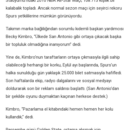
Stadyumu’ndaki 2010 NBA All-Star Maçı, 108.713 kişilik bir
kalabalık topladı. Ancak normal sezon maçı için seyirci rekoru
Spurs yetkililerine mümkün görünüyordu.
Takımın marka bağlılığından sorumlu kıdemli başkan yardımcısı
Becky Kimbro, “Ülkede San Antonio gibi ortaya çıkacak başka
bir topluluk olmadığına inanıyorum” dedi.
Yine de, Kimbro’nun taraftarların ortaya çıkmasıyla ilgili sahip
olabileceği herhangi bir korku, Eylül ayı başlarında, Spurs’un
halka sunulduğu gün yaklaşık 25.000 bilet satmasıyla hafifledi.
Son haftalarda ekip, radyo dalgalarını ve sosyal medyayı
doldurarak son bir reklam saldırısı başlattı. (San Antonio’dan
bir şekilde oyunu duymaktan kaçınan herkese destek.)
Kimbro, “Pazarlama el kitabındaki hemen hemen her kolu
kullandık,” dedi.
Perşembe günü Golden State, ortama alışmak için