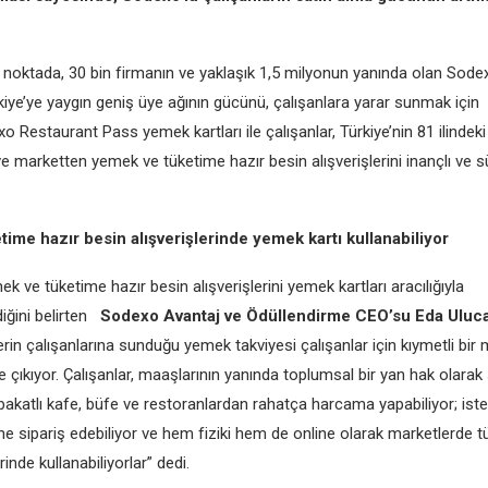
noktada, 30 bin firmanın ve yaklaşık 1,5 milyonun yanında olan Sodexo,
kiye’ye yaygın geniş üye ağının gücünü, çalışanlara yarar sunmak için
xo Restaurant Pass yemek kartları ile çalışanlar, Türkiye’nin 81 ilindek
e marketten yemek ve tüketime hazır besin alışverişlerini inançlı ve s
time hazır besin alışverişlerinde yemek kartı kullanabiliyor
ek ve tüketime hazır besin alışverişlerini yemek kartları aracılığıyla
diğini belirten
Sodexo Avantaj ve Ödüllendirme CEO’su Eda Uluc
erin çalışanlarına sunduğu yemek takviyesi çalışanlar için kıymetli bir
e çıkıyor. Çalışanlar, maaşlarının yanında toplumsal bir yan hak olara
abakatlı kafe, büfe ve restoranlardan rahatça harcama yapabiliyor; iste
ne sipariş edebiliyor ve hem fiziki hem de online olarak marketlerde t
rinde kullanabiliyorlar” dedi.