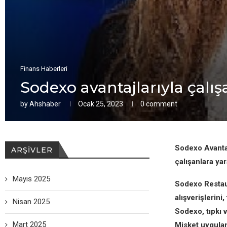
Finans Haberleri
Sodexo avantajlarıyla çalı
by
Ahshaber
Ocak 25, 2023
0 comment
Sodexo Avantaj
ARŞIVLER
çalışanlara ya
Mayıs 2025
Sodexo Restaur
alışverişlerini
Nisan 2025
Sodexo, tıpkı 
Mart 2025
Misket uygulam