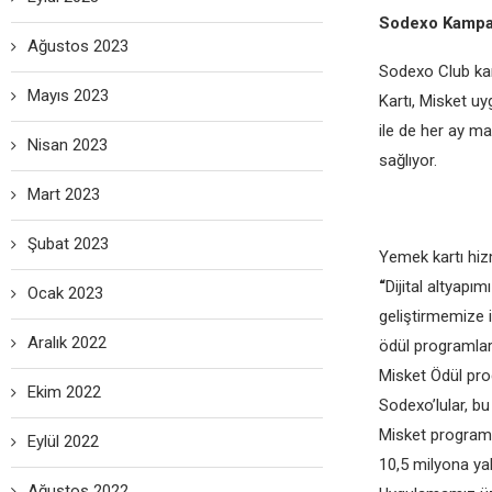
Sodexo Kampany
Ağustos 2023
Sodexo Club kam
Mayıs 2023
Kartı, Misket u
ile de her ay ma
Nisan 2023
sağlıyor.
Mart 2023
Şubat 2023
Yemek kartı hizm
“
Dijital altyapı
Ocak 2023
geliştirmemize i
Aralık 2022
ödül programlar
Misket Ödül pro
Ekim 2022
Sodexo’lular, bu
Misket programı
Eylül 2022
10,5 milyona yak
Ağustos 2022