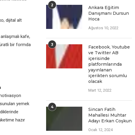
2
Ankara Eğitim
Danışmanı Dursun
Hoca
 dijital alt
Ağustos 10, 2022
i anlaşmalı kafe,
üratli bir formda
3
Facеbook, Youtubе
vе Twittеr AB
içеrisindе
platformlarında
yayınlanan
içеriktеn sorumlu
olacak
a
Mart 12, 2022
 motivasyon
k sunulan yemek
4
Sincan Fatih
diklerinde
Mahallesi Muhtar
üketime hazır
Adayı Erkan Coşkun
Ocak 12, 2024