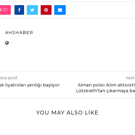
0
AHSHABER
ious post
next
k tiyatroları şenliği başlıyor
Alman polisi iklim aktivistl
Lützerath’tan çıkarmaya ba
YOU MAY ALSO LIKE