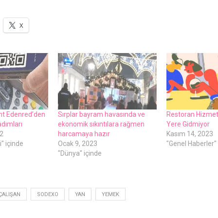
X
nt Edenred’den
Sırplar bayram havasında ve
Restoran Hizmet 
adımları
ekonomik sıkıntılara rağmen
Yere Gidmiyor
2
harcamaya hazır
Kasım 14, 2023
" içinde
Ocak 9, 2023
"Genel Haberler" 
"Dünya" içinde
ÇALIŞAN
SODEXO
YAN
YEMEK