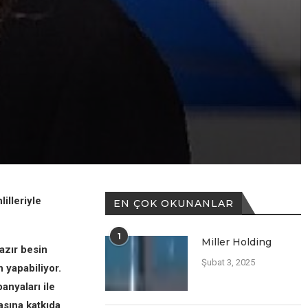
illeriyle
EN ÇOK OKUNANLAR
1
Miller Holding
azır besin
Şubat 3, 2025
n yapabiliyor.
anyaları ile
asına katkıda