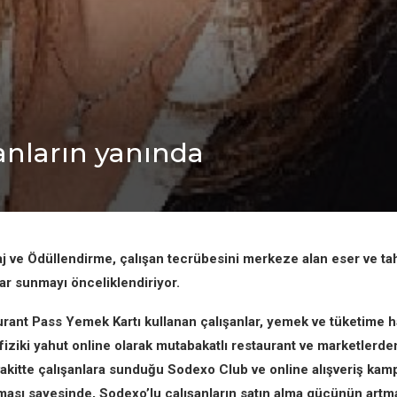
şanların yanında
 ve Ödüllendirme, çalışan tecrübesini merkeze alan eser ve tahl
rar sunmayı önceliklendiriyor.
ant Pass Yemek Kartı kullanan çalışanlar, yemek ve tüketime h
, fiziki yahut online olarak mutabakatlı restaurant ve marketlerde
vakitte çalışanlara sunduğu Sodexo Club ve online alışveriş kamp
ası sayesinde, Sodexo’lu çalışanların satın alma gücünün artm