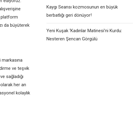
m ediyoruz.
Kaygı Seansı kozmosunun en büyük
alışverişine
berbatlığı geri dönüyor!
e platform
ızı da büyüterek
Yeni Kuşak ‘Kadınlar Matinesi’ni Kurdu:
Nesteren Şencan Görgülü
si markasına
dirme ve teşvik
ve sağladığı
 olarak her an
rasyonel kolaylık