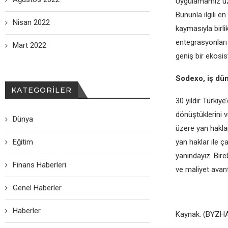
Uygulamamız üze
Bununla ilgili en
Nisan 2022
kaymasıyla birli
entegrasyonları 
Mart 2022
geniş bir ekosis
Sodexo, iş dün
KATEGORILER
30 yıldır Türkiy
dönüştüklerini 
Dünya
üzere yan haklar
Eğitim
yan haklar ile ç
yanındayız. Bireb
Finans Haberleri
ve maliyet avant
Genel Haberler
Haberler
Kaynak: (BYZHA