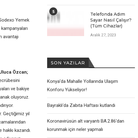
5
Telefonda Adım
n Sodexo Yemek
Sayar Nasıl Çalışır?
(Tüm Cihazlar)
ş kampanyaları
Aralık 27, 2023
m avantajı
SON YAZILAR
Uluca Özcan;
tecrübesini
Konya’da Mahalle Yollarında Ulaşım
yaları ve bakiye
Konforu Yükseliyor!
yanak oluyoruz.
ırıyor.
Bayraklı’da Zabıta Haftası kutlandı
. Geçtiğimiz yıl
Koronavirüsün alt varyantı BA.2.86’dan
rcamalarından
korunmak için neler yapmalı
e hakkı kazandı.