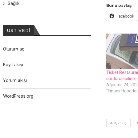
Sağlık
Bunu paylaş:
Facebook
ÜST VERI
Oturum aç
Kayıt akışı
Ticket Restaura
sürdürülebilirlik 
Yorum akışı
Ağustos 24, 202
"Finans Haberleri
WordPress.org
ALIŞVERIŞ