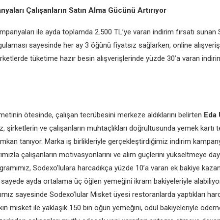
aları Çalışanların Satın Alma Gücünü Artırıyor
panyaları ile ayda toplamda 2.500 TL’ye varan indirim fırsatı suna
ygulaması sayesinde her ay 3 öğünü fiyatsız sağlarken, online alışveri
rketlerde tüketime hazır besin alışverişlerinde yüzde 30’a varan indiri
etinin ötesinde, çalışan tecrübesini merkeze aldıklarını belirten
Eda
mız, şirketlerin ve çalışanların muhtaçlıkları doğrultusunda yemek kartı 
mkan tanıyor. Marka iş birlikleriyle gerçekleştirdiğimiz indirim kampan
ımızla çalışanların motivasyonlarını ve alım güçlerini yükseltmeye da
gramımız, Sodexo’lulara harcadıkça yüzde 10’a varan ek bakiye kazand
 sayede ayda ortalama üç öğlen yemeğini ikram bakiyeleriyle alabiliyor
mız sayesinde Sodexo’lular Misket üyesi restoranlarda yaptıkları ha
ın misket ile yaklaşık 150 bin öğün yemeğini, ödül bakiyeleriyle ödem