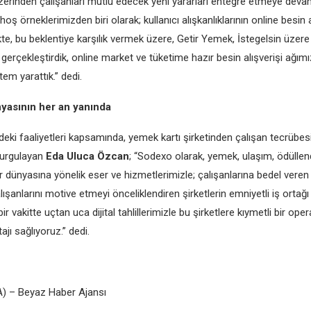
rinden çalışanları mutlu edecek yeni yararları entegre etmeye deva
 hoş örneklerimizden biri olarak; kullanıcı alışkanlıklarının online besin 
kte, bu beklentiye karşılık vermek üzere, Getir Yemek, İstegelsin üzer
gerçekleştirdik, online market ve tüketime hazır besin alışverişi ağım
tem yarattık.” dedi.
yasının her an yanında
e’deki faaliyetleri kapsamında, yemek kartı şirketinden çalışan tecrübe
vurgulayan
Eda Uluca Özcan
; “Sodexo olarak, yemek, ulaşım, ödüllen
 dünyasına yönelik eser ve hizmetlerimizle; çalışanlarına bedel veren 
alışanlarını motive etmeyi önceliklendiren şirketlerin emniyetli iş ortağı
ir vakitte uçtan uca dijital tahlillerimizle bu şirketlere kıymetli bir ope
ajı sağlıyoruz.” dedi.
) – Beyaz Haber Ajansı