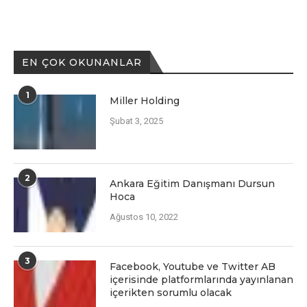
EN ÇOK OKUNANLAR
1
Miller Holding
Şubat 3, 2025
2
Ankara Eğitim Danışmanı Dursun
Hoca
Ağustos 10, 2022
3
Facеbook, Youtubе vе Twittеr AB
içеrisindе platformlarında yayınlanan
içеriktеn sorumlu olacak