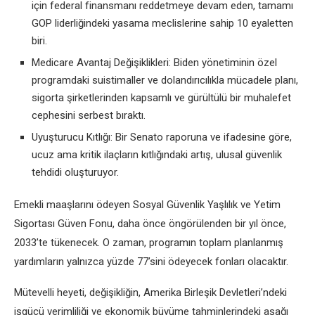
için federal finansmanı reddetmeye devam eden, tamamı
GOP liderliğindeki yasama meclislerine sahip 10 eyaletten
biri.
Medicare Avantaj Değişiklikleri: Biden yönetiminin özel
programdaki suistimaller ve dolandırıcılıkla mücadele planı,
sigorta şirketlerinden kapsamlı ve gürültülü bir muhalefet
cephesini serbest bıraktı.
Uyuşturucu Kıtlığı: Bir Senato raporuna ve ifadesine göre,
ucuz ama kritik ilaçların kıtlığındaki artış, ulusal güvenlik
tehdidi oluşturuyor.
Emekli maaşlarını ödeyen Sosyal Güvenlik Yaşlılık ve Yetim
Sigortası Güven Fonu, daha önce öngörülenden bir yıl önce,
2033’te tükenecek. O zaman, programın toplam planlanmış
yardımların yalnızca yüzde 77’sini ödeyecek fonları olacaktır.
Mütevelli heyeti, değişikliğin, Amerika Birleşik Devletleri’ndeki
işgücü verimliliği ve ekonomik büyüme tahminlerindeki aşağı