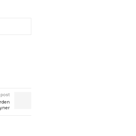
 post
erden
yner