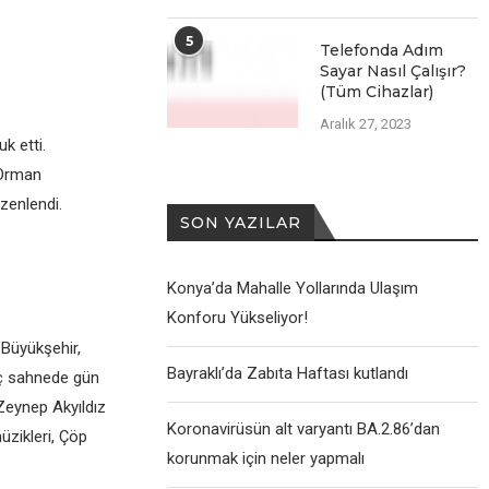
5
Telefonda Adım
Sayar Nasıl Çalışır?
(Tüm Cihazlar)
Aralık 27, 2023
k etti.
 Orman
zenlendi.
SON YAZILAR
Konya’da Mahalle Yollarında Ulaşım
Konforu Yükseliyor!
Büyükşehir,
Bayraklı’da Zabıta Haftası kutlandı
iç sahnede gün
Zeynep Akyıldız
Koronavirüsün alt varyantı BA.2.86’dan
üzikleri, Çöp
korunmak için neler yapmalı