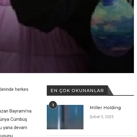
klerinde herkes
EN ÇOK OKUNANLAR
1
Miller Holding
mazan Bayramı’na
Şubat 3, 2025
i Dünya Cümbüş
 bu yana devam
şkusunu