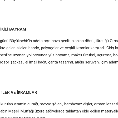
.
İKİLİ BAYRAM
günü Büyükşehir’in adeta açık hava şenlik alanına dönüştürdüğü Orm
ikte gelen aileleri bando, palyaçolar ve çeşitli ikramlar karşıladı. Giriş 
si’ne uzanan yol boyunca yüz boyama, maket üretimi, uçurtma, bota
ozor şapkası, el imali kağıt, çanta tasarımı, atığın serüveni, çim ada
TLER VE İKRAMLAR
kurulan vitamin durağı, meyve şöleni, bembeyaz dişler, orman lezzetl
Sincabın Meşeli Mutfağı üzere atölyelerde tabiattan elde edilen materyalle