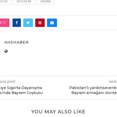
OCUK
ÇOCUKLAR
ORMAN
0
AHSHABER
ious post
next
iye Sigorta Dayanışma
Pakistan’lı yardımseverl
sı’nda Bayram Coşkusu
Bayram armağanı Konte
YOU MAY ALSO LIKE