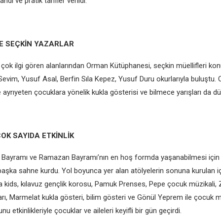
ndı ve pratik tarifler verildi.
 SEÇKİN YAZARLAR
ok ilgi gören alanlarından Orman Kütüphanesi, seçkin müellifleri konu
 Sevim, Yusuf Asal, Berfin Sıla Kepez, Yusuf Duru okurlarıyla buluştu.
ayrıyeten çocuklara yönelik kukla gösterisi ve bilmece yarışları da dü
OK SAYIDA ETKİNLİK
 Bayramı ve Ramazan Bayramı’nın en hoş formda yaşanabilmesi için 
başka sahne kurdu. Yol boyunca yer alan atölyelerin sonuna kurulan 
kids, kılavuz gençlik korosu, Pamuk Prenses, Pepe çocuk müzikali, 
ları, Marmelat kukla gösteri, bilim gösteri ve Gönül Yeprem ile çocuk m
nu etkinlikleriyle çocuklar ve aileleri keyifli bir gün geçirdi.