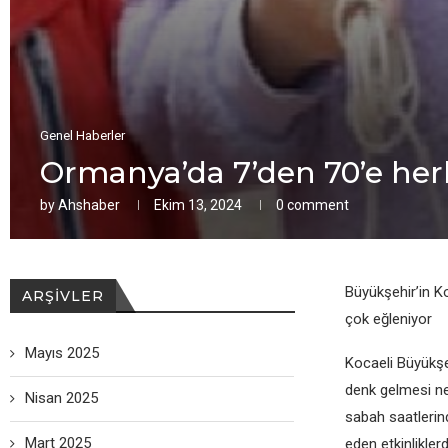
Genel Haberler
Ormanya’da 7’den 70’e her
by
Ahshaber
Ekim 13, 2024
0 comment
Büyükşehir’in Ko
ARŞIVLER
çok eğleniyor
Mayıs 2025
Kocaeli Büyükşe
denk gelmesi ne
Nisan 2025
sabah saatlerin
Mart 2025
eden etkinlikle