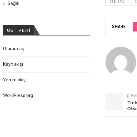
23 NISAN
Ç
Sağlık
SHARE
ÜST VERI
Oturum aç
Kayıt akışı
Yorum akışı
prev
WordPress.org
Türk
Oba