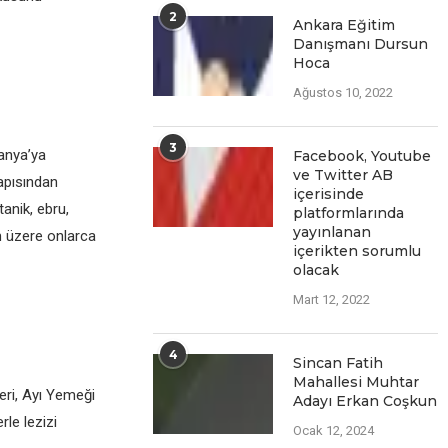
2
Ankara Eğitim
Danışmanı Dursun
Hoca
Ağustos 10, 2022
3
anya’ya
Facеbook, Youtubе
vе Twittеr AB
kapısından
içеrisindе
nik, ebru,
platformlarında
yayınlanan
m üzere onlarca
içеriktеn sorumlu
olacak
Mart 12, 2022
4
Sincan Fatih
Mahallesi Muhtar
eri, Ayı Yemeği
Adayı Erkan Coşkun
rle lezizi
Ocak 12, 2024