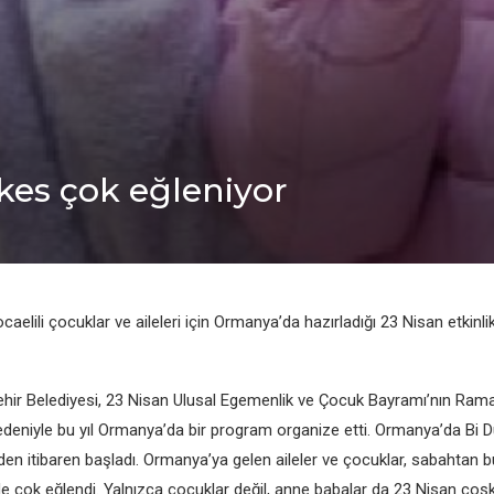
kes çok eğleniyor
caelili çocuklar ve aileleri için Ormanya’da hazırladığı 23 Nisan etkinli
hir Belediyesi, 23 Nisan Ulusal Egemenlik ve Çocuk Bayramı’nın Ra
deniyle bu yıl Ormanya’da bir program organize etti. Ormanya’da B
den itibaren başladı. Ormanya’ya gelen aileler ve çocuklar, sabahtan
rde çok eğlendi. Yalnızca çocuklar değil, anne babalar da 23 Nisan co