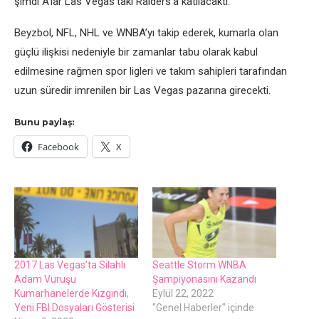
şimdi A’lar Las Vegas’taki Raiders’a katılacaktı.
Beyzbol, NFL, NHL ve WNBA’yı takip ederek, kumarla olan
güçlü ilişkisi nedeniyle bir zamanlar tabu olarak kabul
edilmesine rağmen spor ligleri ve takım sahipleri tarafından
uzun süredir imrenilen bir Las Vegas pazarına girecekti.
Bunu paylaş:
Facebook
X
2017 Las Vegas’ta Silahlı
Seattle Storm WNBA
Adam Vuruşu
Şampiyonasını Kazandı
Kumarhanelerde Kızgındı,
Eylül 22, 2022
Yeni FBI Dosyaları Gösterisi
"Genel Haberler" içinde