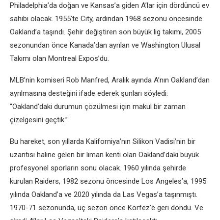
Philadelphia’da doğan ve Kansas’a giden A’lar için dördüncü ev
sahibi olacak. 1955’te City, ardından 1968 sezonu öncesinde
Oakland’a taşındı. Şehir değiştiren son büyük lig takımı, 2005
sezonundan önce Kanada’dan ayrılan ve Washington Ulusal
Takımı olan Montreal Expos’du.
MLB’nin komiseri Rob Manfred, Aralık ayında A’nın Oakland’dan
ayrılmasına desteğini ifade ederek şunları söyledi:
“Oakland’daki durumun çözülmesi için makul bir zaman
çizelgesini geçtik.”
Bu hareket, son yıllarda Kaliforniya’nın Silikon Vadisi’nin bir
uzantısı haline gelen bir liman kenti olan Oakland’daki büyük
profesyonel sporların sonu olacak. 1960 yılında şehirde
kurulan Raiders, 1982 sezonu öncesinde Los Angeles’a, 1995
yılında Oakland’a ve 2020 yılında da Las Vegas’a taşınmıştı.
1970-71 sezonunda, üç sezon önce Körfez’e geri döndü. Ve