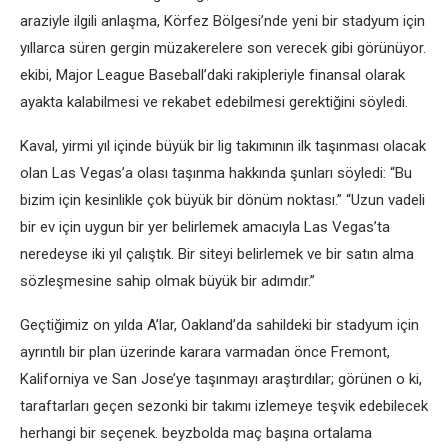
araziyle ilgili anlaşma, Körfez Bölgesi’nde yeni bir stadyum için
yıllarca süren gergin müzakerelere son verecek gibi görünüyor.
ekibi, Major League Baseball’daki rakipleriyle finansal olarak
ayakta kalabilmesi ve rekabet edebilmesi gerektiğini söyledi.
Kaval, yirmi yıl içinde büyük bir lig takımının ilk taşınması olacak
olan Las Vegas’a olası taşınma hakkında şunları söyledi: “Bu
bizim için kesinlikle çok büyük bir dönüm noktası.” “Uzun vadeli
bir ev için uygun bir yer belirlemek amacıyla Las Vegas’ta
neredeyse iki yıl çalıştık. Bir siteyi belirlemek ve bir satın alma
sözleşmesine sahip olmak büyük bir adımdır.”
Geçtiğimiz on yılda A’lar, Oakland’da sahildeki bir stadyum için
ayrıntılı bir plan üzerinde karara varmadan önce Fremont,
Kaliforniya ve San Jose’ye taşınmayı araştırdılar; görünen o ki,
taraftarları geçen sezonki bir takımı izlemeye teşvik edebilecek
herhangi bir seçenek. beyzbolda maç başına ortalama