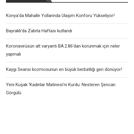
Konya’da Mahalle Yollarında Ulaşım Konforu Yükseliyor!
Bayraklı’da Zabıta Haftası kutlandı
Koronavirüsün alt varyantı BA.2.86’dan korunmak için neler
yapmalı
Kaygı Seansı kozmosunun en büyük berbatlığı geri dönüyor!
Yeni Kuşak ‘Kadınlar Matinesi’ni Kurdu: Nesteren Şencan
Görgülü
User-Agent: SemrushBot Disallow: /