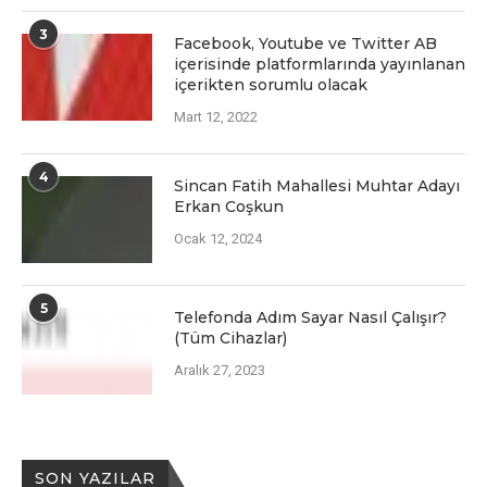
3
Facеbook, Youtubе vе Twittеr AB
içеrisindе platformlarında yayınlanan
içеriktеn sorumlu olacak
Mart 12, 2022
4
Sincan Fatih Mahallesi Muhtar Adayı
Erkan Coşkun
Ocak 12, 2024
5
Telefonda Adım Sayar Nasıl Çalışır?
(Tüm Cihazlar)
Aralık 27, 2023
SON YAZILAR