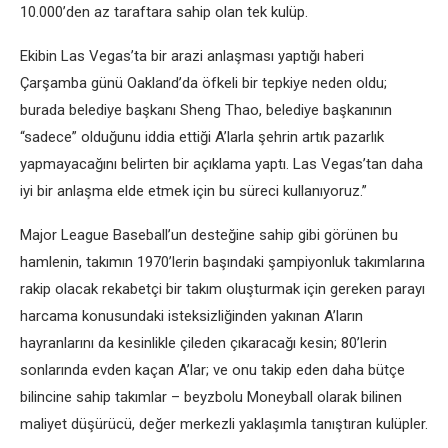
10.000’den az taraftara sahip olan tek kulüp.
Ekibin Las Vegas’ta bir arazi anlaşması yaptığı haberi
Çarşamba günü Oakland’da öfkeli bir tepkiye neden oldu;
burada belediye başkanı Sheng Thao, belediye başkanının
“sadece” olduğunu iddia ettiği A’larla şehrin artık pazarlık
yapmayacağını belirten bir açıklama yaptı. Las Vegas’tan daha
iyi bir anlaşma elde etmek için bu süreci kullanıyoruz.”
Major League Baseball’un desteğine sahip gibi görünen bu
hamlenin, takımın 1970’lerin başındaki şampiyonluk takımlarına
rakip olacak rekabetçi bir takım oluşturmak için gereken parayı
harcama konusundaki isteksizliğinden yakınan A’ların
hayranlarını da kesinlikle çileden çıkaracağı kesin; 80’lerin
sonlarında evden kaçan A’lar; ve onu takip eden daha bütçe
bilincine sahip takımlar – beyzbolu Moneyball olarak bilinen
maliyet düşürücü, değer merkezli yaklaşımla tanıştıran kulüpler.