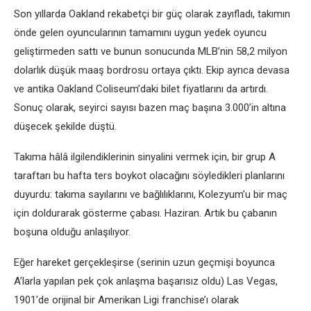
Son yıllarda Oakland rekabetçi bir güç olarak zayıfladı, takımın
önde gelen oyuncularının tamamını uygun yedek oyuncu
geliştirmeden sattı ve bunun sonucunda MLB’nin 58,2 milyon
dolarlık düşük maaş bordrosu ortaya çıktı. Ekip ayrıca devasa
ve antika Oakland Coliseum’daki bilet fiyatlarını da artırdı.
Sonuç olarak, seyirci sayısı bazen maç başına 3.000’in altına
düşecek şekilde düştü.
Takıma hâlâ ilgilendiklerinin sinyalini vermek için, bir grup A
taraftarı bu hafta ters boykot olacağını söyledikleri planlarını
duyurdu: takıma sayılarını ve bağlılıklarını, Kolezyum’u bir maç
için doldurarak gösterme çabası. Haziran. Artık bu çabanın
boşuna olduğu anlaşılıyor.
Eğer hareket gerçekleşirse (serinin uzun geçmişi boyunca
A’larla yapılan pek çok anlaşma başarısız oldu) Las Vegas,
1901’de orijinal bir Amerikan Ligi franchise’ı olarak